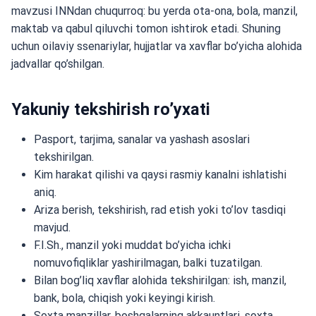
mavzusi INNdan chuqurroq: bu yerda ota-ona, bola, manzil,
maktab va qabul qiluvchi tomon ishtirok etadi. Shuning
uchun oilaviy ssenariylar, hujjatlar va xavflar bo’yicha alohida
jadvallar qo’shilgan.
Yakuniy tekshirish ro’yxati
Pasport, tarjima, sanalar va yashash asoslari
tekshirilgan.
Kim harakat qilishi va qaysi rasmiy kanalni ishlatishi
aniq.
Ariza berish, tekshirish, rad etish yoki to’lov tasdiqi
mavjud.
F.I.Sh., manzil yoki muddat bo’yicha ichki
nomuvofiqliklar yashirilmagan, balki tuzatilgan.
Bilan bog’liq xavflar alohida tekshirilgan: ish, manzil,
bank, bola, chiqish yoki keyingi kirish.
Soxta manzillar, boshqalarning akkauntlari, soxta