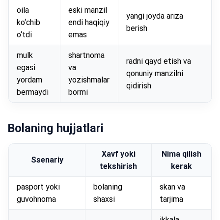
oila
eski manzil
yangi joyda ariza
ko‘chib
endi haqiqiy
berish
o‘tdi
emas
mulk
shartnoma
radni qayd etish va
egasi
va
qonuniy manzilni
yordam
yozishmalar
qidirish
bermaydi
bormi
Bolaning hujjatlari
Xavf yoki
Nima qilish
Ssenariy
tekshirish
kerak
pasport yoki
bolaning
skan va
guvohnoma
shaxsi
tarjima
ikkala