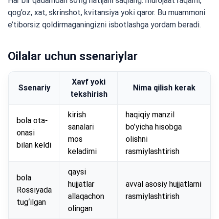
Har bir qadamdan so’ng natijani saqlang: murojaat raqami,
qog’oz, xat, skrinshot, kvitansiya yoki qaror. Bu muammoni
e’tiborsiz qoldirmaganingizni isbotlashga yordam beradi.
Oilalar uchun ssenariylar
Xavf yoki
Ssenariy
Nima qilish kerak
tekshirish
kirish
haqiqiy manzil
bola ota-
sanalari
bo’yicha hisobga
onasi
mos
olishni
bilan keldi
keladimi
rasmiylashtirish
qaysi
bola
hujjatlar
avval asosiy hujjatlarni
Rossiyada
allaqachon
rasmiylashtirish
tug‘ilgan
olingan