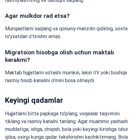
rasmiylashtiring va tasdiqni saqlang.
Agar mulkdor rad etsa?
Murojaatlarni saqlang va qonuniy manzilni qidiring, soxta
ro’yxatdan o’tirishni emas.
Migratsion hisobga olish uchun maktab
kerakmi?
Maktab hujjatlarni so’rashi mumkin, lekin IIV yoki boshqa
rasmiy hisob kanalini o’rnini bosa olmaydi.
Keyingi qadamlar
Hujjatlarni bitta papkaga to’plang, voqealar taqvimini
tiklang va rasmiy kanalni tanlang. Agar muammo yashash
muddatiga, ishga, chiqish, bola yoki keyingi kirishga ta’sir
qilsa, oxirgi kunga qadar tekshirishni kechiktirmang. Bola