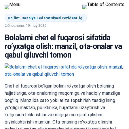
Bo‘lim: Rossiya Federatsiyasi rezidentligi
Обновлено: 19 may 2026
Bolalarni chet el fuqarosi sifatida
ro’yxatga olish: manzil, ota-onalar va
qabul qiluvchi tomon
Chet el fuqarosi bo’lgan bolani ro’yxatga olish bolaning
hujjatlariga, ota-onalarning maqomiga va haqiqiy manzilga
bog’liq. Manzilda xato yoki ariza topshirish tasdig’ining
yo’qligi maktab, poliklinika, hujjatlarni uzaytirish va
kelgusida Ichki ishlar vazirligiga murojaat qilishni
qiyinlashtirishi mumkin. Ota-onaning ro’yxatga olinishi