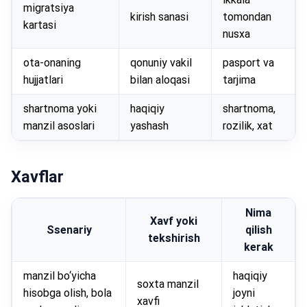
migratsiya
kirish sanasi
tomondan
kartasi
nusxa
ota-onaning
qonuniy vakil
pasport va
hujjatlari
bilan aloqasi
tarjima
shartnoma yoki
haqiqiy
shartnoma,
manzil asoslari
yashash
rozilik, xat
Xavflar
Nima
Xavf yoki
Ssenariy
qilish
tekshirish
kerak
manzil bo‘yicha
haqiqiy
soxta manzil
hisobga olish, bola
joyni
xavfi