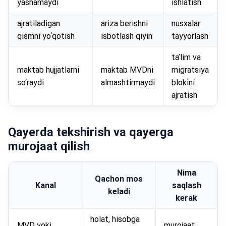
yashamaydi
ishlatish
ajratiladigan
ariza berishni
nusxalar
qismni yo‘qotish
isbotlash qiyin
tayyorlash
ta’lim va
maktab hujjatlarni
maktab MVDni
migratsiya
so‘raydi
almashtirmaydi
blokini
ajratish
Qayerda tekshirish va qayerga
murojaat qilish
Nima
Qachon mos
Kanal
saqlash
keladi
kerak
holat, hisobga
MVD yoki
murojaat