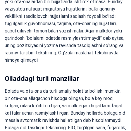
yoki ota-onalardan biri hujjatlarda ishtirok etmasa. Bunday
vaziyatda nafaqat migratsiya hujjatlarini, balki qonuniy
vakillikni tasdiqlovchi hujjatlarni saqlash foydali bo’ladi:
tug’ilganlik guvohnomasi, tarjima, ota-onaning hujjatlari,
qabul qiluvchi tomon bilan yozishmalar. Agar mulkdor yoki
qarindosh “bolalarni odatda rasmiylashtirmaydi” deb aytsa,
uning pozitsiyasini yozma ravishda tasdiqlashni so’rang va
rasmiy tartibni tekshiring. Og’zaki maslahat tekshiruvda
himoya qilmaydi.
Oiladdagi turli manzillar
Bolada va ota-ona da turli amaliy holatlar bo’lishi mumkin:
bir ota-ona allaqachon hisobga olingan, bola keyinroq
kelgan, oilasi ko’chib o’tgan, va mulk egasi hujjatlarni faqat
kattalar uchun rasmiylashtirgan. Bunday hollarda bolaga oid
masala avtomatik ravishda hal etilgan deb hisoblanmaydi.
Bolaga oid tasdiqni tekshiring: FIO, tug’ilgan sana, fuqarolik,