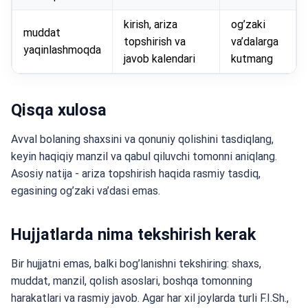
kirish, ariza
og’zaki
muddat
topshirish va
va’dalarga
yaqinlashmoqda
javob kalendari
kutmang
Qisqa xulosa
Avval bolaning shaxsini va qonuniy qolishini tasdiqlang,
keyin haqiqiy manzil va qabul qiluvchi tomonni aniqlang.
Asosiy natija - ariza topshirish haqida rasmiy tasdiq,
egasining og’zaki va’dasi emas.
Hujjatlarda nima tekshirish kerak
Bir hujjatni emas, balki bog’lanishni tekshiring: shaxs,
muddat, manzil, qolish asoslari, boshqa tomonning
harakatlari va rasmiy javob. Agar har xil joylarda turli F.I.Sh.,