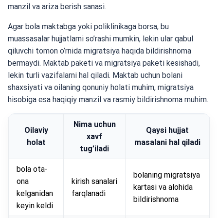
manzil va ariza berish sanasi.
Agar bola maktabga yoki poliklinikaga borsa, bu
muassasalar hujjatlarni so’rashi mumkin, lekin ular qabul
qiluvchi tomon o’rnida migratsiya haqida bildirishnoma
bermaydi. Maktab paketi va migratsiya paketi kesishadi,
lekin turli vazifalarni hal qiladi. Maktab uchun bolani
shaxsiyati va oilaning qonuniy holati muhim, migratsiya
hisobiga esa haqiqiy manzil va rasmiy bildirishnoma muhim.
Nima uchun
Oilaviy
Qaysi hujjat
xavf
holat
masalani hal qiladi
tug’iladi
bola ota-
bolaning migratsiya
ona
kirish sanalari
kartasi va alohida
kelganidan
farqlanadi
bildirishnoma
keyin keldi