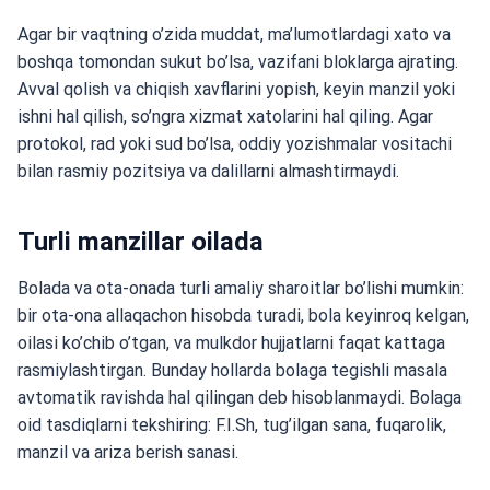
Agar bir vaqtning o’zida muddat, ma’lumotlardagi xato va
boshqa tomondan sukut bo’lsa, vazifani bloklarga ajrating.
Avval qolish va chiqish xavflarini yopish, keyin manzil yoki
ishni hal qilish, so’ngra xizmat xatolarini hal qiling. Agar
protokol, rad yoki sud bo’lsa, oddiy yozishmalar vositachi
bilan rasmiy pozitsiya va dalillarni almashtirmaydi.
Turli manzillar oilada
Bolada va ota-onada turli amaliy sharoitlar bo’lishi mumkin:
bir ota-ona allaqachon hisobda turadi, bola keyinroq kelgan,
oilasi ko’chib o’tgan, va mulkdor hujjatlarni faqat kattaga
rasmiylashtirgan. Bunday hollarda bolaga tegishli masala
avtomatik ravishda hal qilingan deb hisoblanmaydi. Bolaga
oid tasdiqlarni tekshiring: F.I.Sh, tug’ilgan sana, fuqarolik,
manzil va ariza berish sanasi.