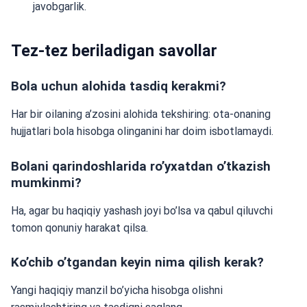
javobgarlik.
Tez-tez beriladigan savollar
Bola uchun alohida tasdiq kerakmi?
Har bir oilaning a’zosini alohida tekshiring: ota-onaning
hujjatlari bola hisobga olinganini har doim isbotlamaydi.
Bolani qarindoshlarida ro’yxatdan o’tkazish
mumkinmi?
Ha, agar bu haqiqiy yashash joyi bo’lsa va qabul qiluvchi
tomon qonuniy harakat qilsa.
Ko’chib o’tgandan keyin nima qilish kerak?
Yangi haqiqiy manzil bo’yicha hisobga olishni