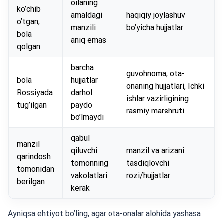
oilaning
ko’chib
amaldagi
haqiqiy joylashuv
o’tgan,
manzili
bo’yicha hujjatlar
bola
aniq emas
qolgan
barcha
guvohnoma, ota-
bola
hujjatlar
onaning hujjatlari, Ichki
Rossiyada
darhol
ishlar vazirligining
tug’ilgan
paydo
rasmiy marshruti
bo’lmaydi
qabul
manzil
qiluvchi
manzil va arizani
qarindosh
tomonning
tasdiqlovchi
tomonidan
vakolatlari
rozi/hujjatlar
berilgan
kerak
Ayniqsa ehtiyot bo’ling, agar ota-onalar alohida yashasa