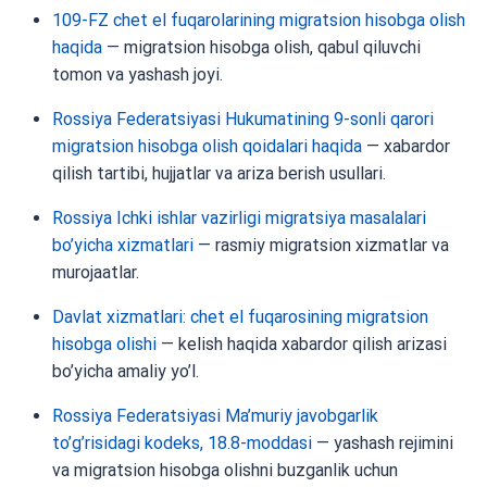
109-FZ chet el fuqarolarining migratsion hisobga olish
haqida
— migratsion hisobga olish, qabul qiluvchi
tomon va yashash joyi.
Rossiya Federatsiyasi Hukumatining 9-sonli qarori
migratsion hisobga olish qoidalari haqida
— xabardor
qilish tartibi, hujjatlar va ariza berish usullari.
Rossiya Ichki ishlar vazirligi migratsiya masalalari
bo’yicha xizmatlari
— rasmiy migratsion xizmatlar va
murojaatlar.
Davlat xizmatlari: chet el fuqarosining migratsion
hisobga olishi
— kelish haqida xabardor qilish arizasi
bo’yicha amaliy yo’l.
Rossiya Federatsiyasi Ma’muriy javobgarlik
to’g’risidagi kodeks, 18.8-moddasi
— yashash rejimini
va migratsion hisobga olishni buzganlik uchun