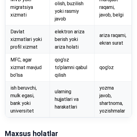
olish, buzilish
migratsiya
raqami,
yoki rasmiy
xizmati
javob, belgi
javob
Davlat
elektron ariza
ariza raqami,
xizmatlari yoki
berish yoki
ekran surat
profil xizmat
ariza holati
MFC, agar
qog’oz
xizmat mavjud
to’plamni qabul
qog’oz
bo’lsa
qilish
ish beruvchi,
yozma
ularning
mulk egasi,
javob,
hujjatlari va
bank yoki
shartnoma,
harakatlari
universitet
yozishmalar
Maxsus holatlar