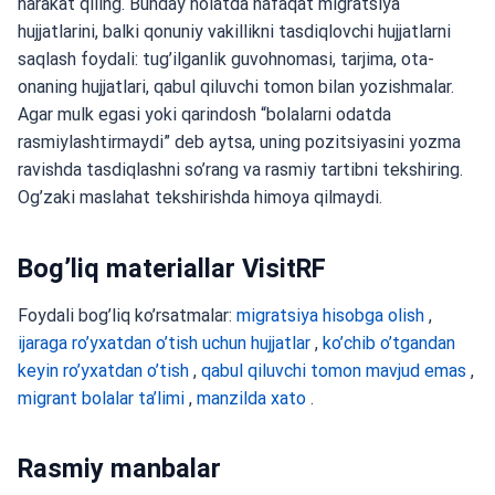
harakat qiling. Bunday holatda nafaqat migratsiya
hujjatlarini, balki qonuniy vakillikni tasdiqlovchi hujjatlarni
saqlash foydali: tug’ilganlik guvohnomasi, tarjima, ota-
onaning hujjatlari, qabul qiluvchi tomon bilan yozishmalar.
Agar mulk egasi yoki qarindosh “bolalarni odatda
rasmiylashtirmaydi” deb aytsa, uning pozitsiyasini yozma
ravishda tasdiqlashni so’rang va rasmiy tartibni tekshiring.
Og’zaki maslahat tekshirishda himoya qilmaydi.
Bog’liq materiallar VisitRF
Foydali bog’liq ko’rsatmalar:
migratsiya hisobga olish
,
ijaraga ro’yxatdan o’tish uchun hujjatlar
,
ko’chib o’tgandan
keyin ro’yxatdan o’tish
,
qabul qiluvchi tomon mavjud emas
,
migrant bolalar ta’limi
,
manzilda xato
.
Rasmiy manbalar