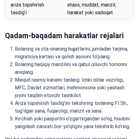
ariza topshirish
shaxs, muddat, manzil,
tasdig’i
harakat yoki sadoqat
Qadam-baqadam harakatlar rejalari
Bolaning va ota-onaning hujjatlarini, jumladan tarjima,
migratsiya kartasi va qolish asosini to’plang.
Bolaning haqiqiy manzilini va qabul qiluvchi tomonni
aniqlang.
Mavjud rasmiy kanalni tanlang: Ichki ishlar vazirligi,
MFC, Davlat xizmatlari, mehmonxona yoki yashash
joyini taqdim etuvchi tashkilot.
Ariza topshirish tasdig’ini tekshiring: bolaning F.I.Sh.,
tug’ilgan sana, fuqaroligi, manzil va sana.
Ko’chish yoki pasportni o’zgartirgandan so’ng, hisobni
yangilash zarurati bor-yo’qligini yana tekshirib ko’ring.