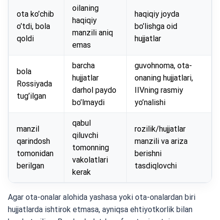
oilaning
ota ko’chib
haqiqiy joyda
haqiqiy
o’tdi, bola
bo’lishga oid
manzili aniq
qoldi
hujjatlar
emas
barcha
guvohnoma, ota-
bola
hujjatlar
onaning hujjatlari,
Rossiyada
darhol paydo
IIVning rasmiy
tug’ilgan
bo’lmaydi
yo’nalishi
qabul
manzil
rozilik/hujjatlar
qiluvchi
qarindosh
manzili va ariza
tomonning
tomonidan
berishni
vakolatlari
berilgan
tasdiqlovchi
kerak
Agar ota-onalar alohida yashasa yoki ota-onalardan biri
hujjatlarda ishtirok etmasa, ayniqsa ehtiyotkorlik bilan