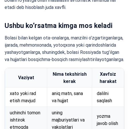
bolani ro’yxatga olish masalasini avtomatik ravishda hal
etadi deb hisoblash juda xavfli.
Ushbu ko’rsatma kimga mos keladi
Bolasi bilan kelgan ota-onalarga, manzilni o’zgartirganlarga,
ijarada, mehmonxonada, yotoqxona yoki qarindoshlarida
yashayotganlarga, shuningdek, bolasi Rossiyada tug’ilgan
va hujjatlari bosqichma-bosqich rasmiylashtirilayotganlarga.
Nima tekshirish
Xavfsiz
Vaziyat
kerak
harakat
xato yoki rad
aniq matn, sana
dalilni
etish mavjud
va hujjat
saqlash
uchinchi tomon
uning
yozma
ishtirok
majburiyatlari va
javob olish
etmoqda
vakolatlari