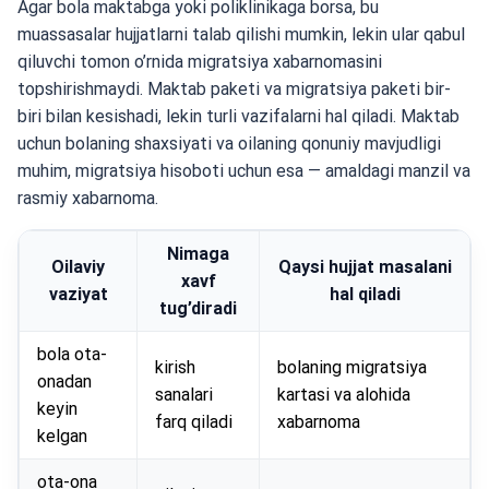
Agar bola maktabga yoki poliklinikaga borsa, bu
muassasalar hujjatlarni talab qilishi mumkin, lekin ular qabul
qiluvchi tomon o’rnida migratsiya xabarnomasini
topshirishmaydi. Maktab paketi va migratsiya paketi bir-
biri bilan kesishadi, lekin turli vazifalarni hal qiladi. Maktab
uchun bolaning shaxsiyati va oilaning qonuniy mavjudligi
muhim, migratsiya hisoboti uchun esa — amaldagi manzil va
rasmiy xabarnoma.
Nimaga
Oilaviy
Qaysi hujjat masalani
xavf
vaziyat
hal qiladi
tug’diradi
bola ota-
kirish
bolaning migratsiya
onadan
sanalari
kartasi va alohida
keyin
farq qiladi
xabarnoma
kelgan
ota-ona