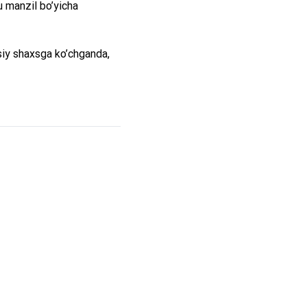
u manzil bo’yicha
iy shaxsga ko’chganda,