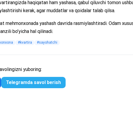
 kvartirangizda haqiqatan ham yashasa, qabul qiluvchi tomon ushb
lashtirishi kerak, agar muddatlar va qoidalar talab qilsa.
t mehmonxonada yashash davrida rasmiylashtiradi. Odam xusus
nzili bo’yicha hal qilinadi.
onxona
#kvartira
#sayohatchi
volingizni yuboring:
Telegramda savol berish