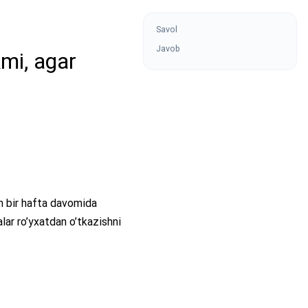
Savol
Javob
kmi, agar
n bir hafta davomida
r ro’yxatdan o’tkazishni