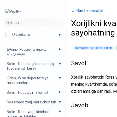
← Barcha savollar
Xorijlikni kv
sayohatning
Oʻzbekcha
Roʻyxatdan oʻtish va qolish
Бўлим: Россияга кириш
қоидалари
Savol
Bo‘lim: Gosuslugi’dan qanday
foydalanish kerak
Xorijlik sayohatchi Ross
Kirish, IIV va deportatsiya
muammolari
mening kvartiramda, so’
o’zlari amalga oshiradi. 
Bo‘lim: Huquqiy ma’lumot
Rossiyada xorijliklar uchun ish
Javob
Bo‘lim: Rossiyaga kirishda
biometrik talablar