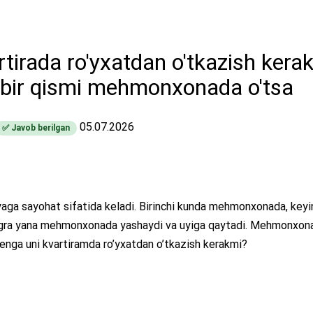
artirada ro'yxatdan o'tkazish kera
 bir qismi mehmonxonada o'tsa
05.07.2026
✅ Javob berilgan
iyaga sayohat sifatida keladi. Birinchi kunda mehmonxonada, keyi
ngra yana mehmonxonada yashaydi va uyiga qaytadi. Mehmonxonala
Menga uni kvartiramda ro’yxatdan o’tkazish kerakmi?