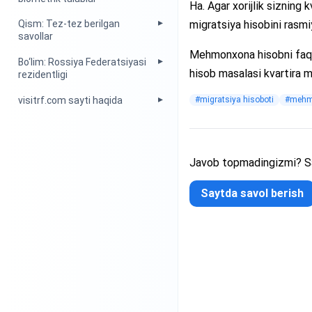
Ha. Agar xorijlik sizning
migratsiya hisobini rasmiy
Qism: Tez-tez berilgan
savollar
Mehmonxona hisobni faqa
Bo‘lim: Rossiya Federatsiyasi
hisob masalasi kvartira ma
rezidentligi
#migratsiya hisoboti
#mehm
visitrf.com sayti haqida
Javob topmadingizmi? Sa
Saytda savol berish