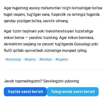
Agar hujjatning asosiy ma’lumotlari to’g’ri ko’rsatilgan bo’lsa:
hujjat raqami, tug’ilgan sana, fuqarolik va ismingiz hujjatda
qanday yozilgan bo’lsa, xavotir olmang.
Agar tizim tarjimani yoki transliteratsiyani tuzatishga
imkon bersa — yaxshisi tuzating. Agar imkon bermasa,
skrinshotni saqlang va zarurat tug’ilganda Gosuslugi yoki
RuID qo’llab-quvvatlash xizmatiga murojaat qiling.
#Gosuslugi
#tarjima
#familiya
#hujjatlar
Javob topmadingizmi? Savolingizni yuboring:
Saytda savol berish
Telegramda savol berish