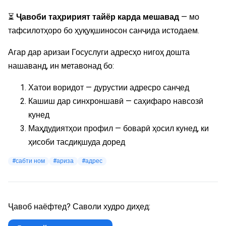
⏳
Ҷавоби таҳририят тайёр карда мешавад
— мо
тафсилотҳоро бо ҳуқуқшиносон санҷида истодаем.
Агар дар аризаи Госуслуги адресҳо нигоҳ дошта
нашаванд, ин метавонад бо:
Хатои воридот — дурустии адресро санҷед
Кашиш дар синхроншавӣ — саҳифаро навсозӣ
кунед
Маҳдудиятҳои профил — боварӣ ҳосил кунед, ки
ҳисоби тасдиқшуда доред
#сабти ном
#ариза
#адрес
Ҷавоб наёфтед? Саволи худро диҳед: