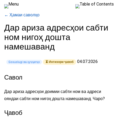
← Ҳамаи саволҳо
Дар ариза адресҳои сабти
ном нигоҳ дошта
намешаванд
04.07.2026
⏳ Интизори ҷавоб
Gosuslugi ва ҳуҷҷатҳо
Савол
Дар ариза адресҳои доимии сабти ном ва адреси
ояндаи сабти ном нигоҳ дошта намешаванд. Чаро?
Ҷавоб