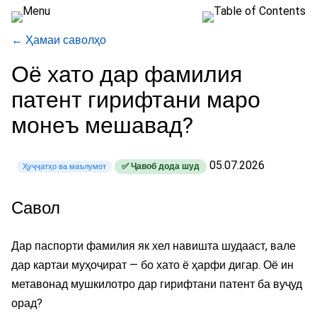
← Ҳамаи саволҳо
Оё хато дар фамилия
патент гирифтани маро
монеъ мешавад?
05.07.2026
✅ Ҷавоб дода шуд
Ҳуҷҷатҳо ва маълумот
Савол
Дар паспорти фамилия як хел навишта шудааст, вале
дар картаи муҳоҷират — бо хато ё ҳарфи дигар. Оё ин
метавонад мушкилотро дар гирифтани патент ба вуҷуд
орад?