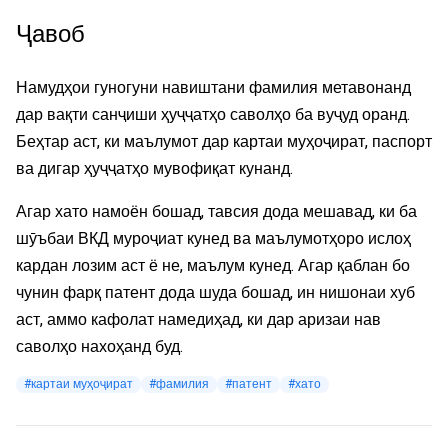
Ҷавоб
Намудҳои гуногуни навиштани фамилия метавонанд
дар вақти санҷиши ҳуҷҷатҳо саволҳо ба вуҷуд оранд.
Беҳтар аст, ки маълумот дар картаи муҳоҷират, паспорт
ва дигар ҳуҷҷатҳо мувофиқат кунанд.
Агар хато намоён бошад, тавсия дода мешавад, ки ба
шӯъбаи ВКД муроҷиат кунед ва маълумотҳоро ислоҳ
кардан лозим аст ё не, маълум кунед. Агар қаблан бо
чунин фарқ патент дода шуда бошад, ин нишонаи хуб
аст, аммо кафолат намедиҳад, ки дар аризаи нав
саволҳо нахоҳанд буд.
#картаи муҳоҷират
#фамилия
#патент
#хато