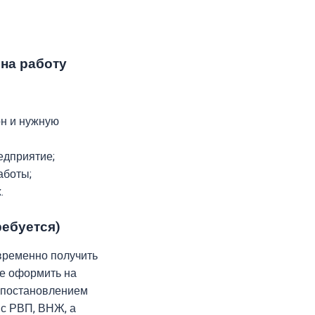
 на работу
он и нужную
едприятие;
аботы;
.
ребуется)
временно получить
же оформить на
я постановлением
 с РВП, ВНЖ, а