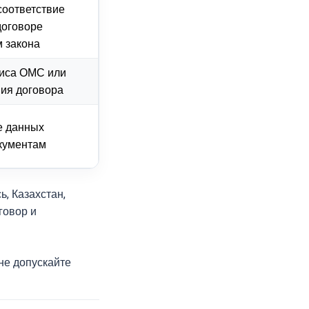
соответствие
договоре
 закона
лиса ОМС или
ия договора
е данных
кументам
, Казахстан,
говор и
не допускайте