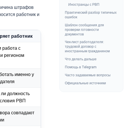
Иностранцы с РВП
причина штрафов
Практический разбор типичных
носится работник и
ошибок
Шаблон сообщения для
проверки готовности
документов
ряет работник
Чек-лист работодателя:
трудовой договор с
и работа с
иностранным гражданином
и регионом
Что делать дальше
Помощь в Telegram
ботать именно у
Часто задаваемые вопросы
одателя
Официальные источники
 ли должность
условия РВП
вора совпадают
ми