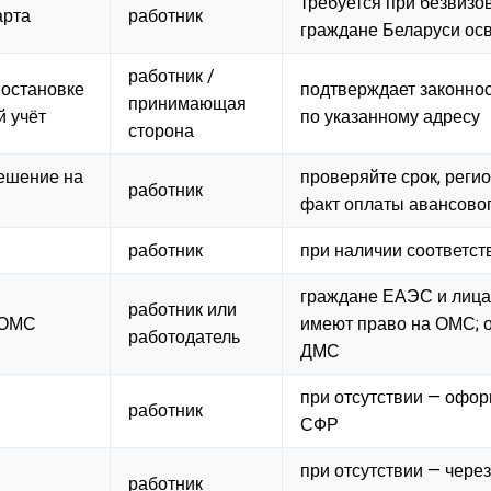
требуется при безвизо
арта
работник
граждане Беларуси о
работник /
постановке
подтверждает законно
принимающая
 учёт
по указанному адресу
сторона
решение на
проверяйте срок, реги
работник
факт оплаты авансово
работник
при наличии соответст
граждане ЕАЭС и лиц
работник или
 ОМС
имеют право на ОМС; 
работодатель
ДМС
при отсутствии — офор
работник
СФР
при отсутствии — чере
работник