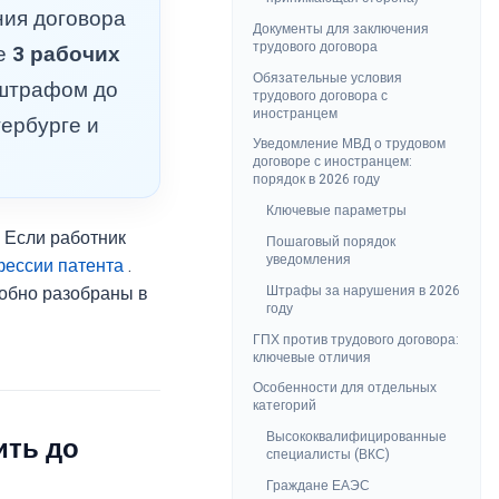
ния договора
Документы для заключения
трудового договора
ие
3 рабочих
Обязательные условия
 штрафом до
трудового договора с
иностранцем
тербурге и
Уведомление МВД о трудовом
договоре с иностранцем:
порядок в 2026 году
Ключевые параметры
. Если работник
Пошаговый порядок
уведомления
фессии патента
.
Штрафы за нарушения в 2026
робно разобраны в
году
ГПХ против трудового договора:
ключевые отличия
Особенности для отдельных
категорий
Высококвалифицированные
ить до
специалисты (ВКС)
Граждане ЕАЭС