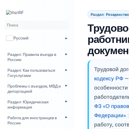
Раздел: Резиденств
Трудово
работни
Русский
докумен
Раздел: Правила въезда в
Россию
Трудовой до
Раздел: Как пользоваться
Госуслугами
кодексу РФ
—
Проблемы с въездом, МВД и
особенности
депортацией
работодател
Раздел: Юридическая
ФЗ «О право
информация
Федерации»
Работа для иностранцев в
России
работу, соот