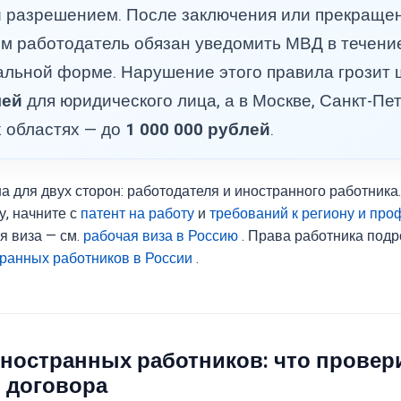
и разрешением. После заключения или прекраще
ем работодатель обязан уведомить МВД в течен
альной форме. Нарушение этого правила грозит
лей
для юридического лица, а в Москве, Санкт-Пе
 областях — до
1 000 000 рублей
.
а для двух сторон: работодателя и иностранного работника
у, начните с
патент на работу
и
требований к региону и про
я виза — см.
рабочая виза в Россию
. Права работника под
ранных работников в России
.
иностранных работников: что провер
 договора