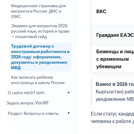
Медицинская страховка для
мигранта в России: ДМС и
ВКС
ОМС
Экзамен для мигрантов 2026:
русский язык, история и право
Граждане ЕАЭС
— пошаговый гайд
Трудовой договор с
Беженцы и лиц
иностранным работником в
2026 году: оформление,
с временным
документы и уведомление
убежищем
МВД
Как записать ребёнка
иностранца в школу России
Важно в 2026 го
Кыргызстан) рабо
О сайте visitrf.com
уведомление МВД
Задать вопрос VisitRF
Раздел: Вопросы и ответы
Если статус канди
человека к работе 