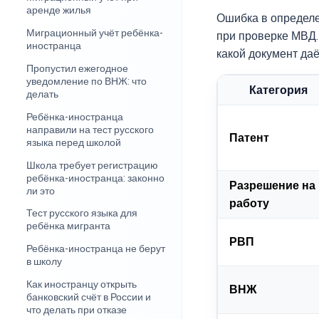
аренде жилья
Ошибка в определе
Миграционный учёт ребёнка-
при проверке МВД. 
иностранца
какой документ даё
Пропустил ежегодное
уведомление по ВНЖ: что
Категория
делать
Ребёнка-иностранца
направили на тест русского
Патент
языка перед школой
Школа требует регистрацию
ребёнка-иностранца: законно
Разрешение на
ли это
работу
Тест русского языка для
ребёнка мигранта
РВП
Ребёнка-иностранца не берут
в школу
Как иностранцу открыть
ВНЖ
банковский счёт в России и
что делать при отказе