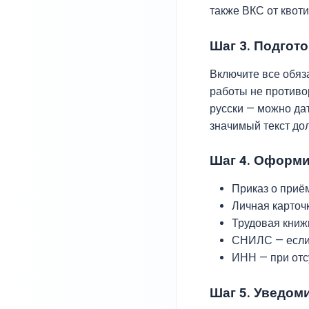
также ВКС от квот
Шаг 3. Подгот
Включите все обяза
работы не противо
русски — можно да
значимый текст до
Шаг 4. Оформ
Приказ о приё
Личная карточк
Трудовая книж
СНИЛС — если 
ИНН — при отс
Шаг 5. Уведом