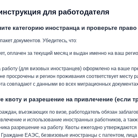
инструкция для работодателя
лите категорию иностранца и проверьте право
акет документов. Убедитесь, что:
ует, оплачен за текущий месяц и выдан именно на ваш реги
 работу (для визовых иностранцев) оформлено на ваше пр
е просрочены и регион проживания соответствует месту р
та совпадают с данными во всех миграционных документах
е квоту и разрешение на привлечение (если т
раждан, въезжающих по визе, работодатель обязан заблаго
влечение и использование иностранных работников, а так
дника разрешение на работу. Квоты ежегодно утверждаютс
 Граждане ЕАЭС, безвизовые иностранцы с патентом, лица