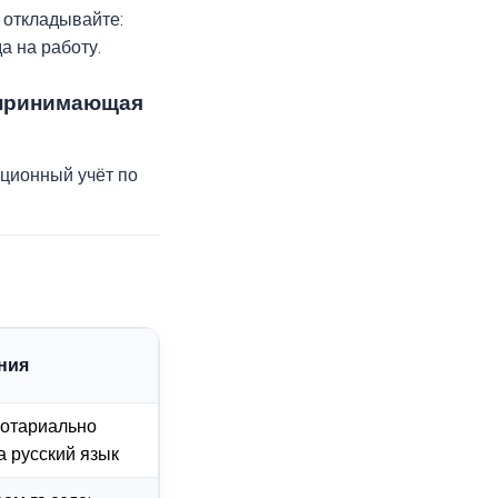
 откладывайте:
а на работу.
 принимающая
ационный учёт по
ния
нотариально
 русский язык