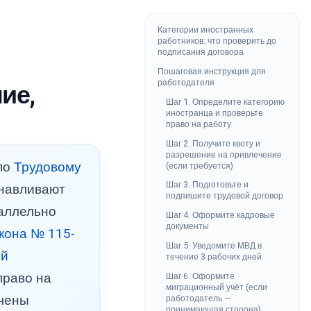
Категории иностранных
работников: что проверить до
подписания договора
Пошаговая инструкция для
работодателя
ие,
Шаг 1. Определите категорию
иностранца и проверьте
право на работу
Шаг 2. Получите квоту и
разрешение на привлечение
по
Трудовому
(если требуется)
Шаг 3. Подготовьте и
анавливают
подпишите трудовой договор
раллельно
Шаг 4. Оформите кадровые
документы
кона № 115-
Шаг 5. Уведомите МВД в
ой
течение 3 рабочих дней
право на
Шаг 6. Оформите
миграционный учёт (если
ичены
работодатель —
принимающая сторона)