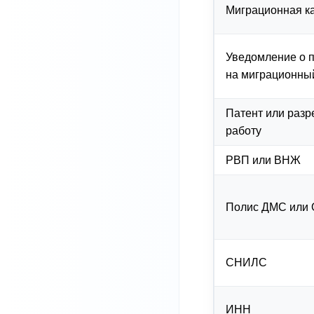
Миграционная к
Уведомление о 
на миграционный
Патент или раз
работу
РВП или ВНЖ
Полис ДМС или
СНИЛС
ИНН