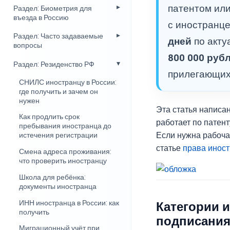
патентом ил
Раздел: Биометрия для
въезда в Россию
с иностранц
Раздел: Часто задаваемые
дней
по акту
вопросы
800 000 руб
Раздел: Резиденство РФ
прилегающих
СНИЛС иностранцу в России:
где получить и зачем он
нужен
Эта статья написан
Как продлить срок
работает по патент
пребывания иностранца до
Если нужна рабоча
истечения регистрации
статье
права иност
Смена адреса проживания:
что проверить иностранцу
Школа для ребёнка:
документы иностранца
ИНН иностранца в России: как
Категории 
получить
подписания
Миграционный учёт при