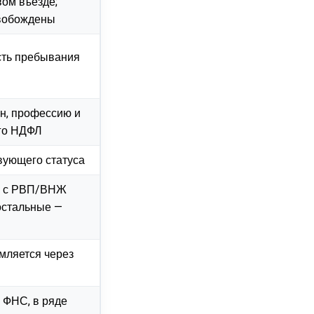
вом въезде;
свобождены
сть пребывания
он, профессию и
го НДФЛ
вующего статуса
а с РВП/ВНЖ
остальные —
мляется через
з ФНС, в ряде