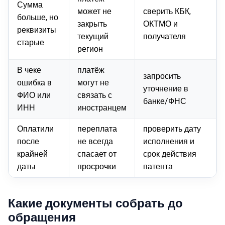
Сумма
может не
сверить КБК,
больше, но
закрыть
ОКТМО и
реквизиты
текущий
получателя
старые
регион
В чеке
платёж
запросить
ошибка в
могут не
уточнение в
ФИО или
связать с
банке/ФНС
ИНН
иностранцем
Оплатили
переплата
проверить дату
после
не всегда
исполнения и
крайней
спасает от
срок действия
даты
просрочки
патента
Какие документы собрать до
обращения