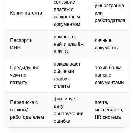
связывает
у иностранца
платёж с
Копия патента
или
конкретным
работодателя
документом
помогают
Паспорт и
личные
найти платёж
ИНН
документы
в ФНС
показывают
Предыдущие
архив банка,
обычный
чеки по
папка с
график
патенту
документами
оплаты
фиксирует
Переписка с
почта,
дату
банком/
мессенджер,
обнаружения
работодателем
HR-система
ошибки