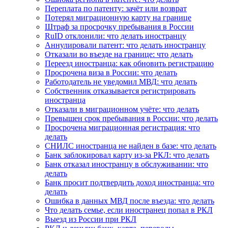
Переплата по патенту: зачёт или возврат
Потерял миграционную карту на границе
Штраф за просрочку пребывания в России
RuID отклонили: что делать иностранцу
Аннулировали патент: что делать иностранцу
Отказали во въезде на границе: что делать
Переезд иностранца: как обновить регистрацию
Просрочена виза в России: что делать
Работодатель не уведомил МВД: что делать
Собственник отказывается регистрировать
иностранца
Отказали в миграционном учёте: что делать
Превышен срок пребывания в России: что делать
Просрочена миграционная регистрация: что
делать
СНИЛС иностранца не найден в базе: что делать
Банк заблокировал карту из-за РКЛ: что делать
Банк отказал иностранцу в обслуживании: что
делать
Банк просит подтвердить доход иностранца: что
делать
Ошибка в данных МВД после въезда: что делать
Что делать семье, если иностранец попал в РКЛ
Выезд из России при РКЛ