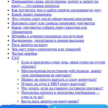
Превышение срока, регистрация, патент и запрет на
въезд — это разные вопросы
Как посчитать дни и найти первую рискованную дату
Какой лимит применять
Что сделать сразу после обнаружения просрочки
Выезжать сразу или сначала проверять документы
Какие документы собрать перед выездом или
обращением
Штрафы и административные последствия
Выдворение, депортация и режим высылки
Риск запрета на въезд
Чек-лист перед аэропортом или границей
Частые ошибки
FAQ
Если я просрочил один день, меня точно не пустят
обратно?
Миграционная регистрация действовала, значит
срок пребывания не нарушен?
Можно ли просто выехать и сразу вернуться?
Нужно ли идти в МВД перед выездом?
Что делать, если на границе составили протокол?
Просрочка патента и просрочка пребывания —
одно и то же?
Когда риск запрета на въезд выше?
Официальные источники