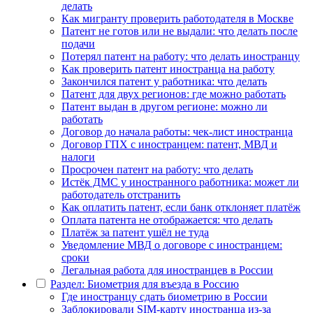
делать
Как мигранту проверить работодателя в Москве
Патент не готов или не выдали: что делать после
подачи
Потерял патент на работу: что делать иностранцу
Как проверить патент иностранца на работу
Закончился патент у работника: что делать
Патент для двух регионов: где можно работать
Патент выдан в другом регионе: можно ли
работать
Договор до начала работы: чек-лист иностранца
Договор ГПХ с иностранцем: патент, МВД и
налоги
Просрочен патент на работу: что делать
Истёк ДМС у иностранного работника: может ли
работодатель отстранить
Как оплатить патент, если банк отклоняет платёж
Оплата патента не отображается: что делать
Платёж за патент ушёл не туда
Уведомление МВД о договоре с иностранцем:
сроки
Легальная работа для иностранцев в России
Раздел: Биометрия для въезда в Россию
Где иностранцу сдать биометрию в России
Заблокировали SIM-карту иностранца из-за