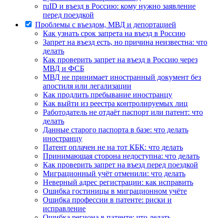
ruID и въезд в Россию: кому нужно заявление
перед поездкой
Проблемы с въездом, МВД и депортацией
Как узнать срок запрета на въезд в Россию
Запрет на въезд есть, но причина неизвестна: что
делать
Как проверить запрет на въезд в Россию через
МВД и ФСБ
МВД не принимает иностранный документ без
апостиля или легализации
Как продлить пребывание иностранцу
Как выйти из реестра контролируемых лиц
Работодатель не отдаёт паспорт или патент: что
делать
Данные старого паспорта в базе: что делать
иностранцу
Патент оплачен не на тот КБК: что делать
Принимающая сторона недоступна: что делать
Как проверить запрет на въезд перед поездкой
Миграционный учёт отменили: что делать
Неверный адрес регистрации: как исправить
Ошибка гостиницы в миграционном учёте
Ошибка профессии в патенте: риски и
исправление
Ошибка региона в патенте: что делать