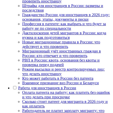
проверить иностранцу
Штрафы для иностранцев в России: размеры и
последствия
Гражданство России для иностранцев в 2026 году:
основания, этапы, документы и риски
Профессия в патенте: как выбрать и что будет за
работу не по специальности
Дактилоскопия детей мигрантов в России: когда
нужна и как подготовиться
Новые миграционные правила в России: что
действует и что проверить
Миграционный учёт иностранных граждан в
России: кто отвечает и что проверить
РВП в России: квота, основания без квоты и
проверка перед подачей
Режим высылки и реестр контролируемых лиц:
что делать иностранцу
Кто может работать в России без патента
Взаимное признание виз России и Беларуси
Работа для иностранцев в России
Оплата патента на работу: как платить без ошибок
и что делать при просрочке
Сколько стоит патент для мигранта в 2026 году и
как оплатить
Работодатель не платит зарплату мигранту: что