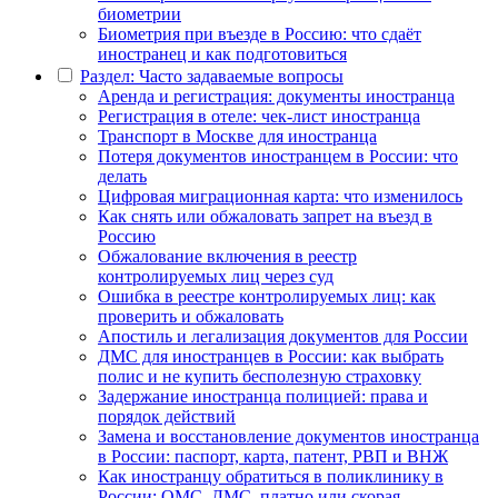
биометрии
Биометрия при въезде в Россию: что сдаёт
иностранец и как подготовиться
Раздел: Часто задаваемые вопросы
Аренда и регистрация: документы иностранца
Регистрация в отеле: чек-лист иностранца
Транспорт в Москве для иностранца
Потеря документов иностранцем в России: что
делать
Цифровая миграционная карта: что изменилось
Как снять или обжаловать запрет на въезд в
Россию
Обжалование включения в реестр
контролируемых лиц через суд
Ошибка в реестре контролируемых лиц: как
проверить и обжаловать
Апостиль и легализация документов для России
ДМС для иностранцев в России: как выбрать
полис и не купить бесполезную страховку
Задержание иностранца полицией: права и
порядок действий
Замена и восстановление документов иностранца
в России: паспорт, карта, патент, РВП и ВНЖ
Как иностранцу обратиться в поликлинику в
России: ОМС, ДМС, платно или скорая