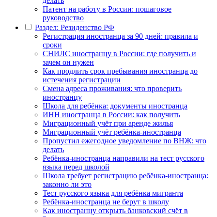
делать
Патент на работу в России: пошаговое
руководство
Раздел: Резиденство РФ
Регистрация иностранца за 90 дней: правила и
сроки
СНИЛС иностранцу в России: где получить и
зачем он нужен
Как продлить срок пребывания иностранца до
истечения регистрации
Смена адреса проживания: что проверить
иностранцу
Школа для ребёнка: документы иностранца
ИНН иностранца в России: как получить
Миграционный учёт при аренде жилья
Миграционный учёт ребёнка-иностранца
Пропустил ежегодное уведомление по ВНЖ: что
делать
Ребёнка-иностранца направили на тест русского
языка перед школой
Школа требует регистрацию ребёнка-иностранца:
законно ли это
Тест русского языка для ребёнка мигранта
Ребёнка-иностранца не берут в школу
Как иностранцу открыть банковский счёт в