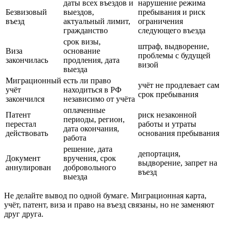
даты всех въездов и
нарушение режима
Безвизовый
выездов,
пребывания и риск
въезд
актуальный лимит,
ограничения
гражданство
следующего въезда
срок визы,
штраф, выдворение,
Виза
основание
проблемы с будущей
закончилась
продления, дата
визой
выезда
Миграционный
есть ли право
учёт не продлевает сам
учёт
находиться в РФ
срок пребывания
закончился
независимо от учёта
оплаченные
Патент
риск незаконной
периоды, регион,
перестал
работы и утраты
дата окончания,
действовать
основания пребывания
работа
решение, дата
депортация,
Документ
вручения, срок
выдворение, запрет на
аннулирован
добровольного
въезд
выезда
Не делайте вывод по одной бумаге. Миграционная карта,
учёт, патент, виза и право на въезд связаны, но не заменяют
друг друга.