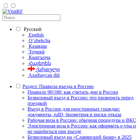
Русский
English
Oʻzbekcha
Қазақша
Тоҷикӣ
Кыргызча
Հայերեն
ქართული
Azərbaycan dili
Раздел: Правила въезда в Россию
Правило 90/180: как считать дни в России
Безвизовый въезд в Россию: что проверить перед
поездкой
Въезд в Россию для иностранных граждан:
документы, ruID, биометрия и риски отказа
Рабочая виза в Россию: обычная процедура и ВКС
Электронная виза в Россию: как оформить e-visa и
не ошибиться при въезде
Безвизовый въезд на «Славянский базар» в 2025