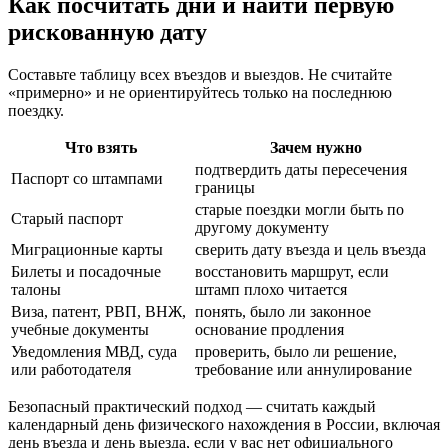
Как посчитать дни и найти первую
рискованную дату
Составьте таблицу всех въездов и выездов. Не считайте
«примерно» и не ориентируйтесь только на последнюю
поездку.
Что взять
Зачем нужно
подтвердить даты пересечения
Паспорт со штампами
границы
старые поездки могли быть по
Старый паспорт
другому документу
Миграционные карты
сверить дату въезда и цель въезда
Билеты и посадочные
восстановить маршрут, если
талоны
штамп плохо читается
Виза, патент, РВП, ВНЖ,
понять, было ли законное
учебные документы
основание продления
Уведомления МВД, суда
проверить, было ли решение,
или работодателя
требование или аннулирование
Безопасный практический подход — считать каждый
календарный день физического нахождения в России, включая
день въезда и день выезда, если у вас нет официального