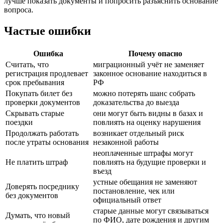
лучше показать документы и попросить разъяснить основание
вопроса.
Частые ошибки
Ошибка
Почему опасно
Считать, что
миграционный учёт не заменяет
регистрация продлевает
законное основание находиться в
срок пребывания
РФ
Покупать билет без
можно потерять шанс собрать
проверки документов
доказательства до выезда
Скрывать старые
они могут быть видны в базах и
поездки
повлиять на оценку нарушения
Продолжать работать
возникает отдельный риск
после утраты основания
незаконной работы
неоплаченные штрафы могут
Не платить штраф
повлиять на будущие проверки и
въезд
устные обещания не заменяют
Доверять посреднику
постановление, чек или
без документов
официальный ответ
старые данные могут связываться
Думать, что новый
по ФИО, дате рождения и другим