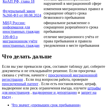
КоАП РФ, глава 18
нарушений в миграционной сфере
изменения миграционных правил и
Федеральный закон
сокращение общего срока
№260-ФЗ от 08.08.2024
безвизового пребывания
МИД России:
официальное разъяснение о
информация для
сокращении разрешённого срока
иностранных граждан
пребывания
109-ФЗ о
отличие миграционного учёта от
миграционном учёте
права пребывания и правила
иностранных граждан
уведомления о месте пребывания
Что делать дальше
Если вы уже превысили срок, составьте таблицу дат, соберите
документы и не откладывайте решение. Если просрочка
связана с учётом, начните с
просроченной миграционной
регистрации
. Если под вопросом работа, проверьте
просроченный патент
. Если есть постановление, штраф,
выдворение или риск ограничения въезда, изучите
штрафы
для иностранцев
,
выдворение и депортацию
и
запрет на
въезд
.
Что значит «превышен срок пребывания»