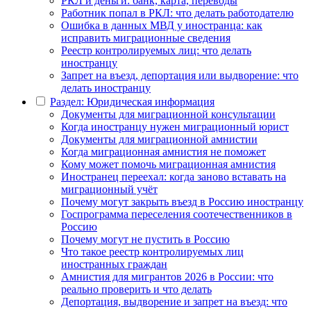
РКЛ и деньги: банк, карта, переводы
Работник попал в РКЛ: что делать работодателю
Ошибка в данных МВД у иностранца: как
исправить миграционные сведения
Реестр контролируемых лиц: что делать
иностранцу
Запрет на въезд, депортация или выдворение: что
делать иностранцу
Раздел: Юридическая информация
Документы для миграционной консультации
Когда иностранцу нужен миграционный юрист
Документы для миграционной амнистии
Когда миграционная амнистия не поможет
Кому может помочь миграционная амнистия
Иностранец переехал: когда заново вставать на
миграционный учёт
Почему могут закрыть въезд в Россию иностранцу
Госпрограмма переселения соотечественников в
Россию
Почему могут не пустить в Россию
Что такое реестр контролируемых лиц
иностранных граждан
Амнистия для мигрантов 2026 в России: что
реально проверить и что делать
Депортация, выдворение и запрет на въезд: что