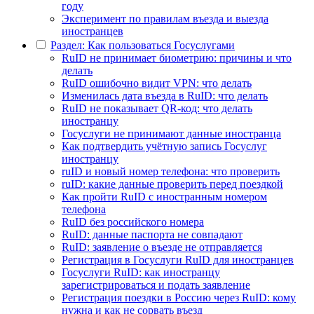
году
Эксперимент по правилам въезда и выезда
иностранцев
Раздел: Как пользоваться Госуслугами
RuID не принимает биометрию: причины и что
делать
RuID ошибочно видит VPN: что делать
Изменилась дата въезда в RuID: что делать
RuID не показывает QR-код: что делать
иностранцу
Госуслуги не принимают данные иностранца
Как подтвердить учётную запись Госуслуг
иностранцу
ruID и новый номер телефона: что проверить
ruID: какие данные проверить перед поездкой
Как пройти RuID с иностранным номером
телефона
RuID без российского номера
RuID: данные паспорта не совпадают
RuID: заявление о въезде не отправляется
Регистрация в Госуслуги RuID для иностранцев
Госуслуги RuID: как иностранцу
зарегистрироваться и подать заявление
Регистрация поездки в Россию через RuID: кому
нужна и как не сорвать въезд