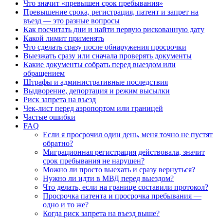
Что значит «превышен срок пребывания»
Превышение срока, регистрация, патент и запрет на
въезд — это разные вопросы
Как посчитать дни и найти первую рискованную дату
Какой лимит применять
Что сделать сразу после обнаружения просрочки
Выезжать сразу или сначала проверять документы
Какие документы собрать перед выездом или
обращением
Штрафы и административные последствия
Выдворение, депортация и режим высылки
Риск запрета на въезд
Чек-лист перед аэропортом или границей
Частые ошибки
FAQ
Если я просрочил один день, меня точно не пустят
обратно?
Миграционная регистрация действовала, значит
срок пребывания не нарушен?
Можно ли просто выехать и сразу вернуться?
Нужно ли идти в МВД перед выездом?
Что делать, если на границе составили протокол?
Просрочка патента и просрочка пребывания —
одно и то же?
Когда риск запрета на въезд выше?