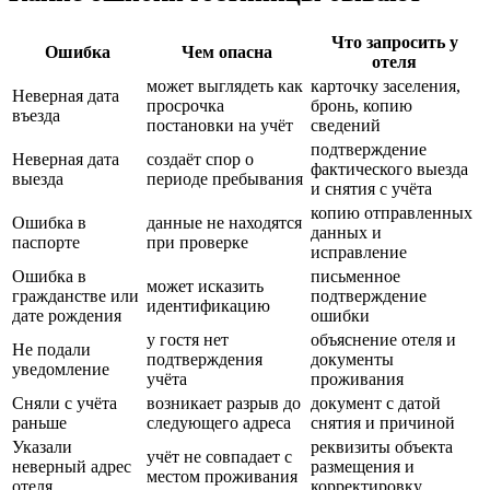
Что запросить у
Ошибка
Чем опасна
отеля
может выглядеть как
карточку заселения,
Неверная дата
просрочка
бронь, копию
въезда
постановки на учёт
сведений
подтверждение
Неверная дата
создаёт спор о
фактического выезда
выезда
периоде пребывания
и снятия с учёта
копию отправленных
Ошибка в
данные не находятся
данных и
паспорте
при проверке
исправление
Ошибка в
письменное
может исказить
гражданстве или
подтверждение
идентификацию
дате рождения
ошибки
у гостя нет
объяснение отеля и
Не подали
подтверждения
документы
уведомление
учёта
проживания
Сняли с учёта
возникает разрыв до
документ с датой
раньше
следующего адреса
снятия и причиной
Указали
реквизиты объекта
учёт не совпадает с
неверный адрес
размещения и
местом проживания
отеля
корректировку