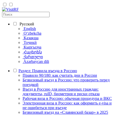
Русский
English
Oʻzbekcha
Қазақша
Тоҷикӣ
Кыргызча
Հայերեն
ქართული
Azərbaycan dili
Раздел: Правила въезда в Россию
Правило 90/180: как считать дни в России
Безвизовый въезд в Россию: что проверить перед
поездкой
Въезд в Россию для иностранных граждан:
документы, ruID, биометрия и риски отказа
Рабочая виза в Россию: обычная процедура и ВКС
Электронная виза в Россию: как оформить e-visa и
не ошибиться при въезде
Безвизовый въезд на «Славянский базар» в 2025