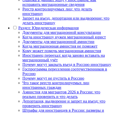
исправить миграционные сведения
Реестр контролируемых лиц: что делать
иностранцу
Запрет на въезд, депортация или выдворение: что
делать иностранцу
Раздел: Юридическая информация
Документы для миграционной консультации
Когда иностранцу нужен миграционный юрист
Документы для миграционной амнистии
Когда миграционная амнистия не поможет
Кому может помочь миграционная амнистия
Иностранец переехал: когда заново вставать на
миграционный учёт
Почему могут закрыть въезд в Россию иностранцу
Госпрограмма переселения соотечественников в
Россию
Почему могут не пустить в Россию
Что такое реестр контролируемых лиц
иностранных граждан
Амнистия для мигрантов 2026 в России: что
реально проверить и что делать
Депортация, выдворение и запрет на въезд: что
проверить иностранцу
Штрафы для иностранцев в России: размеры и