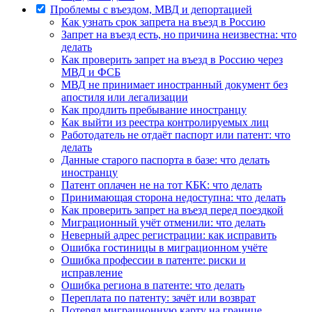
Проблемы с въездом, МВД и депортацией
Как узнать срок запрета на въезд в Россию
Запрет на въезд есть, но причина неизвестна: что
делать
Как проверить запрет на въезд в Россию через
МВД и ФСБ
МВД не принимает иностранный документ без
апостиля или легализации
Как продлить пребывание иностранцу
Как выйти из реестра контролируемых лиц
Работодатель не отдаёт паспорт или патент: что
делать
Данные старого паспорта в базе: что делать
иностранцу
Патент оплачен не на тот КБК: что делать
Принимающая сторона недоступна: что делать
Как проверить запрет на въезд перед поездкой
Миграционный учёт отменили: что делать
Неверный адрес регистрации: как исправить
Ошибка гостиницы в миграционном учёте
Ошибка профессии в патенте: риски и
исправление
Ошибка региона в патенте: что делать
Переплата по патенту: зачёт или возврат
Потерял миграционную карту на границе