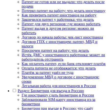
Патент не готов или не выдали: что делать после
подачи
Потерял патент на работу: что делать иностранцу
Как проверить патент иностранца на работу
Закончился патент у работника: что делать
Патент для двух регионов: где можно работать
Патент выдан в другом регионе: можно ли
работать
Договор до начала работы: чек-лист иностранца
Договор ГПХ с иностранцем: патент, МВД и
налоги
Просрочен патент на работу: что делать
Истёк ДМС у иностранного работника: может ли
работодатель отстранить
Как оплатить патент, если банк отклоняет платёж
Оплата патента не отображается: что делать
Платёж за патент ушёл не туда
Уведомление МВД о договоре с иностранцем:
сроки
Легальная работа для иностранцев в России
Раздел: Биометрия для въезда в Россию
Где иностранцу сдать биометрию в России
Заблокировали SIM-карту иностранца из-за
биометрии
Биометрия при въезде в Россию: что сдаёт