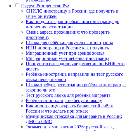
Раздел: Резиденство РФ
СНИЛС иностранцу в России: где получить и
зачем он нужен
Как продлить срок пребывания иностранца до
истечения регистрации
Смена адреса проживания: что проверить
иностранцу
Школа для ребёнка: документы иностранца
ИНН иностранца в России: как получить
Миграционный учёт при аренде жилья
Миграционный учёт ребёнка-иностранца
Пропустил ежегодное уведомление по ВНЖ: что
делать
Ребёнка-иностранца направили на тест русского
языка перед школой
Школа требует регистрацию ребёнка-иностранца:
законно ли это
Тест русского языка для ребёнка мигранта
Ребёнка-иностранца не берут в школу
Как иностранцу открыть банковский счёт в
России и что делать при отказе
Медицинская страховка для мигранта в России:
ДМС и ОМС
Экзамен для мигрантов 2026: русский язык,