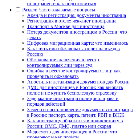
иностранец и как подготовиться
Раздел: Часто задаваемые вопросы
Аренда и регистрация: документы иностранца
Регистрация в отеле: чек-лист иностранца
Транспорт в Москве для иностранца
Потеря документов иностранцем в России: что
делать
Цифровая миграционная карта: что изменилось
Как снять или обжаловать запрет на въезд в
Россию
Обжалование включения в реестр
контролируемых лиц через суд
Ошибка в реестре контролируемых лиц: как
проверить и обжаловать
Апостиль и легализация документов для России
ДМС для иностранцев в России: как выбрать
полис и не купить бесполезную страховку
Задержание иностранца полицией: права и
порядок действий
Замена и восстановление документов иностранца
в России: паспорт, карта, патент, РВП и ВНЖ
Как иностранцу обратиться в поликлинику в
России: ОМС, ДМС, платно или скорая
Медосмотр для иностранцев в России: что
проверяют и как пройти