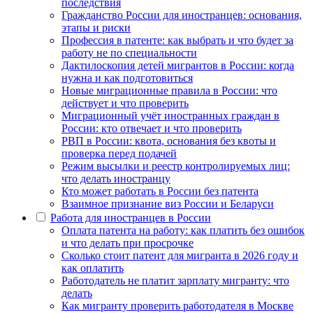
последствия
Гражданство России для иностранцев: основания,
этапы и риски
Профессия в патенте: как выбрать и что будет за
работу не по специальности
Дактилоскопия детей мигрантов в России: когда
нужна и как подготовиться
Новые миграционные правила в России: что
действует и что проверить
Миграционный учёт иностранных граждан в
России: кто отвечает и что проверить
РВП в России: квота, основания без квоты и
проверка перед подачей
Режим высылки и реестр контролируемых лиц:
что делать иностранцу
Кто может работать в России без патента
Взаимное признание виз России и Беларуси
Работа для иностранцев в России
Оплата патента на работу: как платить без ошибок
и что делать при просрочке
Сколько стоит патент для мигранта в 2026 году и
как оплатить
Работодатель не платит зарплату мигранту: что
делать
Как мигранту проверить работодателя в Москве