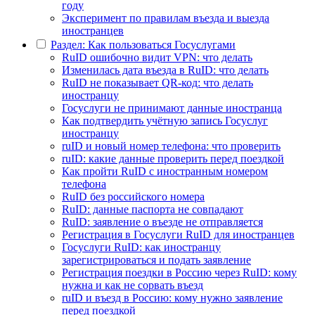
году
Эксперимент по правилам въезда и выезда
иностранцев
Раздел: Как пользоваться Госуслугами
RuID ошибочно видит VPN: что делать
Изменилась дата въезда в RuID: что делать
RuID не показывает QR-код: что делать
иностранцу
Госуслуги не принимают данные иностранца
Как подтвердить учётную запись Госуслуг
иностранцу
ruID и новый номер телефона: что проверить
ruID: какие данные проверить перед поездкой
Как пройти RuID с иностранным номером
телефона
RuID без российского номера
RuID: данные паспорта не совпадают
RuID: заявление о въезде не отправляется
Регистрация в Госуслуги RuID для иностранцев
Госуслуги RuID: как иностранцу
зарегистрироваться и подать заявление
Регистрация поездки в Россию через RuID: кому
нужна и как не сорвать въезд
ruID и въезд в Россию: кому нужно заявление
перед поездкой