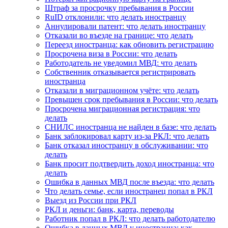
Штраф за просрочку пребывания в России
RuID отклонили: что делать иностранцу
Аннулировали патент: что делать иностранцу
Отказали во въезде на границе: что делать
Переезд иностранца: как обновить регистрацию
Просрочена виза в России: что делать
Работодатель не уведомил МВД: что делать
Собственник отказывается регистрировать
иностранца
Отказали в миграционном учёте: что делать
Превышен срок пребывания в России: что делать
Просрочена миграционная регистрация: что
делать
СНИЛС иностранца не найден в базе: что делать
Банк заблокировал карту из-за РКЛ: что делать
Банк отказал иностранцу в обслуживании: что
делать
Банк просит подтвердить доход иностранца: что
делать
Ошибка в данных МВД после въезда: что делать
Что делать семье, если иностранец попал в РКЛ
Выезд из России при РКЛ
РКЛ и деньги: банк, карта, переводы
Работник попал в РКЛ: что делать работодателю
Ошибка в данных МВД у иностранца: как