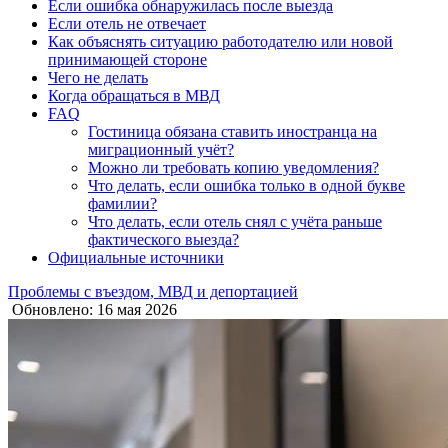
Если ошибка обнаружилась после выезда
Если отель не отвечает
Как объяснять ситуацию работодателю или новой
принимающей стороне
Чего не делать
Когда обращаться в МВД
FAQ
Гостиница обязана ставить иностранца на
миграционный учёт?
Можно ли требовать копию уведомления?
Что делать, если ошибка только в одной букве
фамилии?
Что делать, если отель снял с учёта раньше
фактического выезда?
Официальные источники
Проблемы с въездом, МВД и депортацией
Обновлено: 16 мая 2026