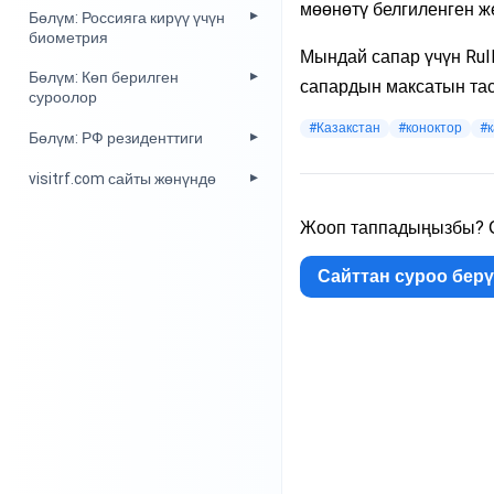
мөөнөтү белгиленген ж
Бөлүм: Россияга кирүү үчүн
биометрия
Мындай сапар үчүн RuI
Бөлүм: Көп берилген
сапардын максатын таст
суроолор
#Казакстан
#коноктор
#к
Бөлүм: РФ резиденттиги
visitrf.com сайты жөнүндө
Жооп таппадыңызбы? С
Сайттан суроо бер