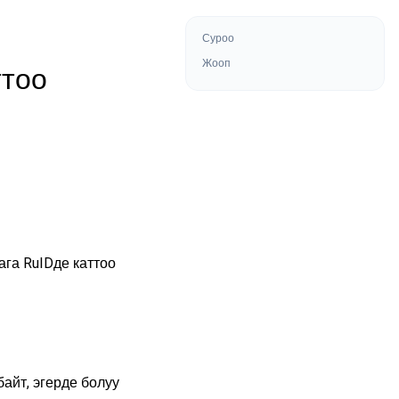
Суроо
Жооп
ттоо
ага RuIDде каттоо
айт, эгерде болуу