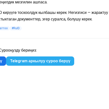
еңилдик мезгилин ашпаса.
D кирүүгө тоскоолдук кылбашы керек. Негизгиси — жарактуу
ыктаган документтер, эгер суралса, болушу керек.
аттоо
#RuID
урооңузду бериңиз:
үү
Telegram аркылуу суроо берүү