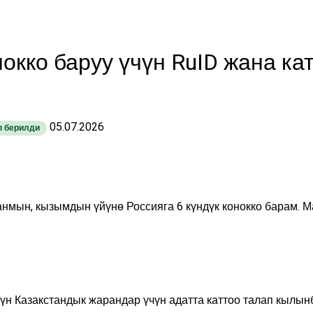
нокко баруу үчүн RuID жана ка
05.07.2026
п берилди
нмын, кызымдын үйүнө Россияга 6 күндүк конокко барам. М
чүн Казакстандык жарандар үчүн адатта каттоо талап кылынб