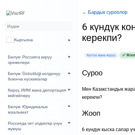
← Бардык суроолор
6 күндүк ко
керекпи?
Кыргызча
✅ Жоо
Каттоо жана жүрүү
Бөлүм: Россияга кирүү
эрежелери
Суроо
Бөлүм: Gosuslugi колдонуу
боюнча нускамалар
Мен Казакстандык жара
Кирүү, ИИМ жана депортация
көйгөйлөрү
керекпи?
Бөлүм: Юридикалык
Жооп
маалымат
Россияда чет элдиктер үчүн
жумуш
6 күндүк кыска сапар ү