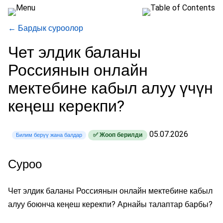
← Бардык суроолор
Чет элдик баланы
Россиянын онлайн
мектебине кабыл алуу үчүн
кеңеш керекпи?
05.07.2026
✅ Жооп берилди
Билим берүү жана балдар
Суроо
Чет элдик баланы Россиянын онлайн мектебине кабыл
алуу боюнча кеңеш керекпи? Арнайы талаптар барбы?