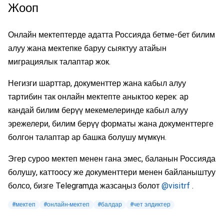
Жооп
Онлайн мектептерде адатта Россияда бетме-бет билим
алуу жана мектепке баруу сыяктуу атайын
миграциялык талаптар жок.
Негизги шарттар, документтер жана кабыл алуу
тартибин так онлайн мектепте аныктоо керек: ар
кандай билим берүү мекемелеринде кабыл алуу
эрежелери, билим берүү форматы жана документтерге
болгон талаптар ар башка болушу мүмкүн.
Эгер суроо мектеп менен гана эмес, баланын Россияда
болушу, каттоосу же документтери менен байланыштуу
болсо, бизге Telegramда жазсаңыз болот
@visitrf
.
#мектеп
#онлайн-мектеп
#балдар
#чет элдиктер