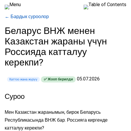
← Бардык суроолор
Беларус ВНЖ менен
Казакстан жараны үчүн
Россияда катталуу
керекпи?
05.07.2026
✅ Жооп берилди
Каттоо жана жүрүү
Суроо
Мен Казакстан жаранымын, бирок Беларусь
Республикасында ВНЖ бар. Россияга киргенде
катталуу керекпи?