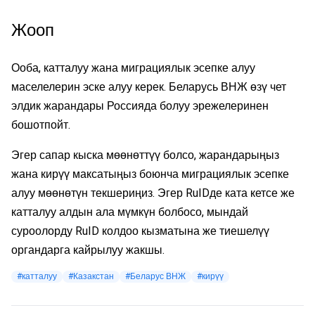
Жооп
Ооба, катталуу жана миграциялык эсепке алуу
маселелерин эске алуу керек. Беларусь ВНЖ өзү чет
элдик жарандары Россияда болуу эрежелеринен
бошотпойт.
Эгер сапар кыска мөөнөттүү болсо, жарандарыңыз
жана кирүү максатыңыз боюнча миграциялык эсепке
алуу мөөнөтүн текшериңиз. Эгер RuIDде ката кетсе же
катталуу алдын ала мүмкүн болбосо, мындай
суроолорду RuID колдоо кызматына же тиешелүү
органдарга кайрылуу жакшы.
#катталуу
#Казакстан
#Беларус ВНЖ
#кирүү