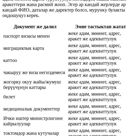
аракеттери жана расмий жооп. Эгер ар кандай жерлерде ар
кандай ФИО, даталар же даректер болсо, мурунку булакты
оңдошуңуз керек.
Документ же далил
Эмне тастыктап жатат
жеке адам, мөөнөт, адрес,
паспорт визасы менен
аракет же адекваттулук
жеке адам, мөөнөт, адрес,
миграциялык карта
аракет же адекваттулук
жеке адам, мөөнөт, адрес,
каттоо
аракет же адекваттулук
жеке адам, мөөнөт, адрес,
чакыруу же виза негиздемеси
аракет же адекваттулук
жогорку окуу жайы/жумуш
жеке адам, мөөнөт, адрес,
берүүчүнүн каттары
аракет же адекваттулук
жеке адам, мөөнөт, адрес,
билет
аракет же адекваттулук
жеке адам, мөөнөт, адрес,
медициналык документтер
аракет же адекваттулук
Ички иштер министрлигине
жеке адам, мөөнөт, адрес,
кайрылуулар
аракет же адекваттулук
жеке адам, мөөнөт, адрес,
токтомдор жана кутучалар
аракет же адекваттулук