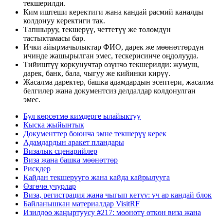
текшерилди.
Ким иштеши керектиги жана кандай расмий каналды
колдонуу керектиги так.
Тапшыруу, текшерүү, четтетүү же төлөмдүн
тастыктамасы бар.
Ички айырмачылыктар ФИО, дарек же мөөнөттөрдүн
ичинде жашырылган эмес, тескерисинче оңдолууда.
Тийиштүү коркунучтар өзүнчө текшерилди: жумуш,
дарек, банк, бала, чыгуу же кийинки кирүү.
Жасалма даректер, башка адамдардын эсептери, жасалма
белгилер жана документсиз делдалдар колдонулган
эмес.
Бул көрсөтмө кимдерге ылайыктуу
Кыска жыйынтык
Документтер боюнча эмне текшерүү керек
Адамдардын аракет пландары
Визалык сценарийлер
Виза жана башка мөөнөттөр
Рискдер
Кайдан текшерүүгө жана кайда кайрылууга
Өзгөчө учурлар
Виза, регистрация жана чыгып кетүү: үч ар кандай блок
Байланышкан материалдар VisitRF
Изилдөө жаңыртуусу #217: мөөнөтү өткөн виза жана