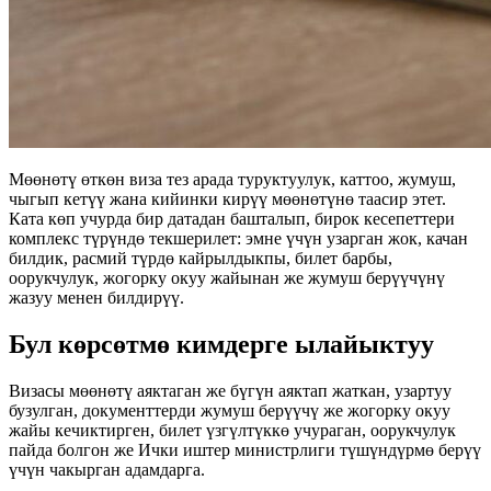
Мөөнөтү өткөн виза тез арада туруктуулук, каттоо, жумуш,
чыгып кетүү жана кийинки кирүү мөөнөтүнө таасир этет.
Ката көп учурда бир датадан башталып, бирок кесепеттери
комплекс түрүндө текшерилет: эмне үчүн узарган жок, качан
билдик, расмий түрдө кайрылдыкпы, билет барбы,
оорукчулук, жогорку окуу жайынан же жумуш берүүчүнү
жазуу менен билдирүү.
Бул көрсөтмө кимдерге ылайыктуу
Визасы мөөнөтү аяктаган же бүгүн аяктап жаткан, узартуу
бузулган, документтерди жумуш берүүчү же жогорку окуу
жайы кечиктирген, билет үзгүлтүккө учураган, оорукчулук
пайда болгон же Ички иштер министрлиги түшүндүрмө берүү
үчүн чакырган адамдарга.