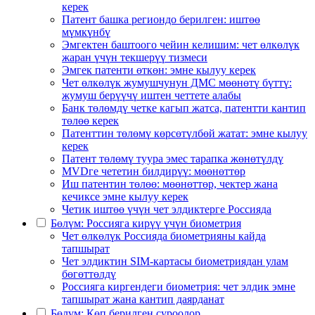
керек
Патент башка региондо берилген: иштөө
мүмкүнбү
Эмгектен баштоого чейин келишим: чет өлкөлүк
жаран үчүн текшерүү тизмеси
Эмгек патенти өткөн: эмне кылуу керек
Чет өлкөлүк жумушчунун ДМС мөөнөтү бүттү:
жумуш берүүчү иштен четтете алабы
Банк төлөмдү четке кагып жатса, патентти кантип
төлөө керек
Патенттин төлөмү көрсөтүлбөй жатат: эмне кылуу
керек
Патент төлөмү туура эмес тарапка жөнөтүлдү
MVDге чететин билдирүү: мөөнөттөр
Иш патентин төлөө: мөөнөттөр, чектер жана
кечиксе эмне кылуу керек
Четик иштөө үчүн чет элдиктерге Россияда
Бөлүм: Россияга кирүү үчүн биометрия
Чет өлкөлүк Россияда биометрияны кайда
тапшырат
Чет элдиктин SIM-картасы биометриядан улам
бөгөттөлдү
Россияга киргендеги биометрия: чет элдик эмне
тапшырат жана кантип даярданат
Бөлүм: Көп берилген суроолор