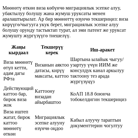
Мөөнөтү өткөн виза көбүнчө миграциялык эсепке алуу,
убактылуу болушу жана жумуш уруксаты менен
аралаштырылат. Ар бир мөөнөттү өзүнчө текшериңиз: виза
кирүүгө/чыгууга укук берет, миграциялык эсепке алуу
болушу орунду тастыктап турат, ал эми патент же уруксат
жумушту жүргүзүүгө тиешелүү.
Жаңы
Текшерүү
Иш-аракет
кырдаал
керек
Шартына ылайык чыгуу/
Виза мөөнөтү
Визанын аяктоо
узартуу үчүн ИИМ же
өтүп кетти,
датасы, кирүү
консулдук канал аркылуу
адам дагы
максаты, каттоо
тактоону тез арада
РФта
жүргүзүңүз
Действующий
Каттоону
каттоо бар,
КоАП 18.8 боюнча
визадан
бирок виза
тобокелдигин текшериңиз
айырбаштоо
жок
Виза иштеп
жатат, бирок
Миграциялык
Кабыл алуучу тараптын
каттоо
эсепке алууну
документтерин чогултуу
мөөнөтү
өзүнчө оңдоо
өткөн