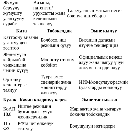
Жумуш
Визаны,
берүүчү
патентти/
Талкууланып жаткан негиз
жумушту
уруксатты жана
боюнча иштебеңиз
улантууну
келишимди
сурайт
текшерүү
Ката
Тобокелдик
Эмне кылуу
Каттоону визаны
Болбосо, иш
Визанын датасын
узартуу деп
режимин бузуу
өзүнчө текшериңиз
эсептөө
Жөнөтүүгө
Официальдык кеңеш
кайрылбай
Мөөнөтү өткөнү
алуу жана чыгуу үчүн
чыкканына
көбөйөт
документтерди алуу
чейин күтүү
Туура эмес
Ортоңку
сценарий жана
ИИМ/консулдук/расмий
кеңештерге
мөөнөттөрдү
булактарды колдонуу
таянуу
жоготуу
Булак
Качан колдонуу керек
Эмне тастыктоо
Иштөө режимин
КоАП
Жарнактар жана чыгаруу
бузгандыгы үчүн
18.8
боюнча тобокелдик
жоопкерчилик
115-
РФта чет өлкөлүк
Болушунун негиздери
ФЗ
статусу