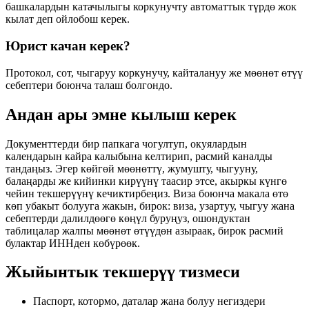
башкалардын катачылыгы коркунучту автоматтык түрдө жок
кылат деп ойлобош керек.
Юрист качан керек?
Протокол, сот, чыгаруу коркунучу, кайталануу же мөөнөт өтүү
себептери боюнча талаш болгондо.
Андан ары эмне кылыш керек
Документтерди бир папкага чогултуп, окуялардын
календарын кайра калыбына келтирип, расмий каналды
тандаңыз. Эгер көйгөй мөөнөттү, жумушту, чыгууну,
балаңарды же кийинки кирүүнү таасир этсе, акыркы күнгө
чейин текшерүүнү кечиктирбеңиз. Виза боюнча макала өтө
көп убакыт болууга жакын, бирок: виза, узартуу, чыгуу жана
себептерди далилдөөгө көңүл буруңуз, ошондуктан
таблицалар жалпы мөөнөт өтүүдөн азыраак, бирок расмий
булактар ИННден көбүрөөк.
Жыйынтык текшерүү тизмеси
Паспорт, котормо, даталар жана болуу негиздери