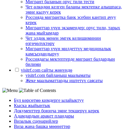
Мигрант баланын орус тили тести
Чет өлкөдөн келген баланы мектепке алышпаса,
эмне кылуу керек
Россияда мигрантка банк эсебин кантип ачуу
керек
Мигранттар үчүн экзамендер: орус тили, тарых
жана мыйзамдар
Чет элдик менен эмгек келишиминин
өзгөчөлүктөрү
Мигранттар үчүн милдеттүү медициналык
камсыздандыруу
Россиядагы мектептерде мигрант балдардын
билими
visitrf.com сайты жөнүндө
visitrf.com байланыш маалыматы
Жеке маалыматтарды иштетүү саясаты
Бул көрсөтмө кимдерге ылайыктуу
Кыска жыйынтык
Документтер боюнча эмне текшерүү керек
Адамдардын аракет пландары
Визалык сценарийлер
Виза жана башка мөөнөттөр