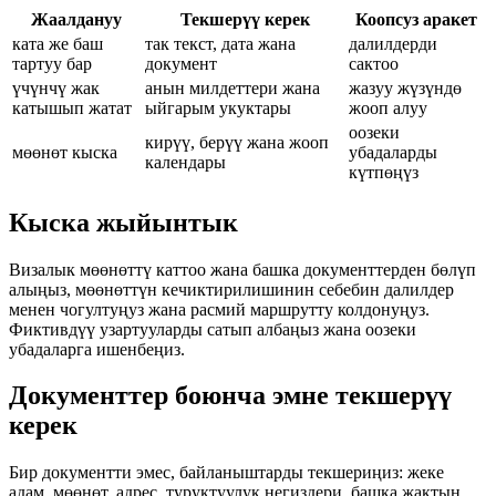
Жаалдануу
Текшерүү керек
Коопсуз аракет
ката же баш
так текст, дата жана
далилдерди
тартуу бар
документ
сактоо
үчүнчү жак
анын милдеттери жана
жазуу жүзүндө
катышып жатат
ыйгарым укуктары
жооп алуу
оозеки
кирүү, берүү жана жооп
мөөнөт кыска
убадаларды
календары
күтпөңүз
Кыска жыйынтык
Визалык мөөнөттү каттоо жана башка документтерден бөлүп
алыңыз, мөөнөттүн кечиктирилишинин себебин далилдер
менен чогултуңуз жана расмий маршрутту колдонуңуз.
Фиктивдүү узартууларды сатып албаңыз жана оозеки
убадаларга ишенбеңиз.
Документтер боюнча эмне текшерүү
керек
Бир документти эмес, байланыштарды текшериңиз: жеке
адам, мөөнөт, адрес, туруктуулук негиздери, башка жактын