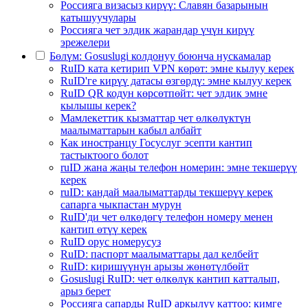
Россияга визасыз кирүү: Славян базарынын
катышуучулары
Россияга чет элдик жарандар үчүн кирүү
эрежелери
Бөлүм: Gosuslugi колдонуу боюнча нускамалар
RuID ката кетирип VPN көрөт: эмне кылуу керек
RuID'ге кирүү датасы өзгөрдү: эмне кылуу керек
RuID QR кодун көрсөтпөйт: чет элдик эмне
кылышы керек?
Мамлекеттик кызматтар чет өлкөлүктүн
маалыматтарын кабыл албайт
Как иностранцу Госуслуг эсепти кантип
тастыктоого болот
ruID жана жаңы телефон номерин: эмне текшерүү
керек
ruID: кандай маалыматтарды текшерүү керек
сапарга чыкпастан мурун
RuID'ди чет өлкөдөгү телефон номеру менен
кантип өтүү керек
RuID орус номерусуз
RuID: паспорт маалыматтары дал келбейт
RuID: киришүүнүн арызы жөнөтүлбөйт
Gosuslugi RuID: чет өлкөлүк кантип катталып,
арыз берет
Россияга сапарды RuID аркылуу каттоо: кимге