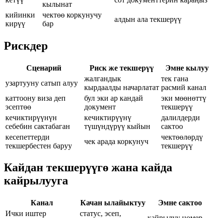
кылынат
кийинки
чектөө коркунучу
алдын ала текшерүү
кирүү
бар
Рискдер
Сценарий
Риск же текшерүү
Эмне кылуу
жалгандык
тек гана
узартууну сатып алуу
кырдаалды начарлатат
расмий канал
каттоону виза деп
бул эки ар кандай
эки мөөнөттү
эсептөө
документ
текшерүү
кечиктирүүнүн
кечиктирүүнү
далилдерди
себебин сактабаган
түшүндүрүү кыйын
сактоо
кесепеттерди
чектөөлөрдү
чек арада коркунуч
текшербестен баруу
текшерүү
Кайдан текшерүүгө жана кайда
кайрылууга
Канал
Качан ылайыктуу
Эмне сактоо
Ички иштер
статус, эсеп,
кайрылуу номер,