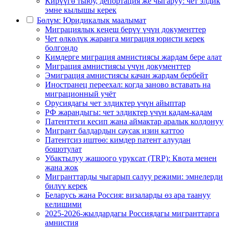
Кирүүгө тыюу, депортация же чыгаруу: чет элдик
эмне кылышы керек
Бөлүм: Юридикалык маалымат
Миграциялык кеңеш берүү үчүн документтер
Чет өлкөлүк жаранга миграция юристи керек
болгондо
Кимдерге миграция амнистиясы жардам бере алат
Миграция амнистиясы үчүн документтер
Эмиграция амнистиясы качан жардам бербейт
Иностранец переехал: когда заново вставать на
миграционный учёт
Орусиядагы чет элдиктер үчүн айыптар
РФ жарандыгы: чет элдиктер үчүн кадам-кадам
Патенттеги кесип жана аймактар аралык колдонуу
Мигрант балдардын саусак изин каттоо
Патентсиз иштөө: кимдер патент алуудан
бошотулат
Убактылуу жашоого уруксат (TRP): Квота менен
жана жок
Мигранттарды чыгарып салуу режими: эмнелерди
билүү керек
Беларусь жана Россия: визаларды өз ара таануу
келишими
2025-2026-жылдардагы Россиядагы мигранттарга
амнистия