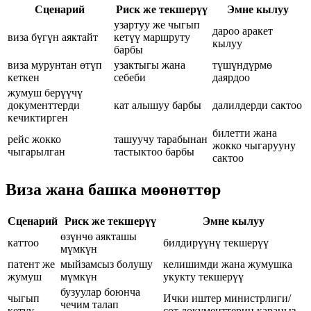
Сценарий
Риск же текшерүү
Эмне кылуу
узартуу же чыгып
дароо аракет
виза бүгүн аяктайт
кетүү маршруту
кылуу
барбы
виза мурунтан өтүп
узактыгы жана
түшүндүрмө
кеткен
себеби
даярдоо
жумуш берүүчү
документтерди
кат алышуу барбы
далилдерди сактоо
кечиктирген
билетти жана
рейс жокко
ташуучу тарабынан
жокко чыгарууну
чыгарылган
тастыктоо барбы
сактоо
Виза жана башка мөөнөттөр
Сценарий
Риск же текшерүү
Эмне кылуу
өзүнчө аякташы
каттоо
билдирүүнү текшерүү
мүмкүн
патент же
мыйзамсыз болушу
келишимди жана жумушка
жумуш
мүмкүн
укукту текшерүү
бузуулар боюнча
чыгып
Ички иштер министрлиги/
чечим талап
кетүү
сот документтерин караңыз