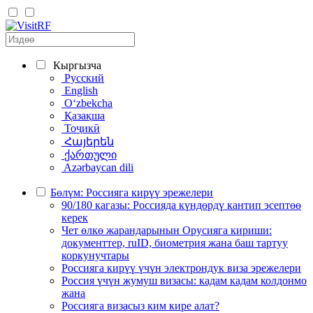
Кыргызча
Русский
English
Oʻzbekcha
Қазақша
Тоҷикӣ
Հայերեն
ქართული
Azərbaycan dili
Бөлүм: Россияга кирүү эрежелери
90/180 кагазы: Россияда күндөрдү кантип эсептөө
керек
Чет өлкө жарандарынын Орусияга кириши:
документтер, ruID, биометрия жана баш тартуу
коркунучтары
Россияга кирүү үчүн электрондук виза эрежелери
Россия үчүн жумуш визасы: кадам кадам колдонмо
жана
Россияга визасыз ким кире алат?