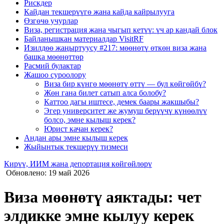
Рискдер
Кайдан текшерүүгө жана кайда кайрылууга
Өзгөчө учурлар
Виза, регистрация жана чыгып кетүү: үч ар кандай блок
Байланышкан материалдар VisitRF
Изилдөө жаңыртуусу #217: мөөнөтү өткөн виза жана
башка мөөнөттөр
Расмий булактар
Жашоо суроолору
Виза бир күнгө мөөнөтү өттү — бул көйгөйбү?
Жөн гана билет сатып алса болобу?
Каттоо дагы иштесе, демек баары жакшыбы?
Эгер университет же жумуш берүүчү күнөөлүү
болсо, эмне кылыш керек?
Юрист качан керек?
Андан ары эмне кылыш керек
Жыйынтык текшерүү тизмеси
Кирүү, ИИМ жана депортация көйгөйлөрү
Обновлено: 19 май 2026
Виза мөөнөтү аяктады: чет
элдикке эмне кылуу керек