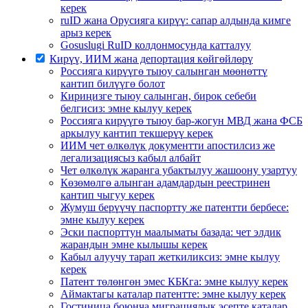
керек
ruID жана Орусияга кирүү: сапар алдында кимге
арыз керек
Gosuslugi RuID колдонмосунда катталуу
Кирүү, ИИМ жана депортация көйгөйлөрү
Россияга кирүүгө тыюу салынган мөөнөттү
кантип билүүгө болот
Кириңизге тыюу салынган, бирок себеби
белгисиз: эмне кылуу керек
Россияга кирүүгө тыюу бар-жогун МВД жана ФСБ
аркылуу кантип текшерүү керек
ИИМ чет өлкөлүк документти апостилсиз же
легализациясыз кабыл албайт
Чет өлкөлүк жаранга убактылуу жашоону узартуу
Көзөмөлгө алынган адамдардын реестринен
кантип чыгуу керек
Жумуш берүүчү паспортту же патентти бербесе:
эмне кылуу керек
Эски паспорттун маалыматы базада: чет элдик
жарандын эмне кылышы керек
Кабыл алуучу тарап жеткиликсиз: эмне кылуу
керек
Патент төлөнгөн эмес КБКга: эмне кылуу керек
Аймактагы каталар патентте: эмне кылуу керек
Гостиница боюнча миграциялык эсепте каталар