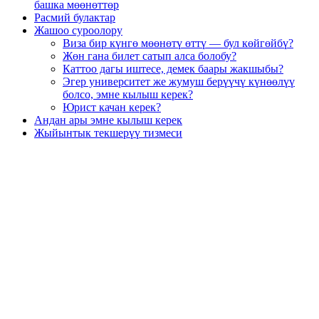
башка мөөнөттөр
Расмий булактар
Жашоо суроолору
Виза бир күнгө мөөнөтү өттү — бул көйгөйбү?
Жөн гана билет сатып алса болобу?
Каттоо дагы иштесе, демек баары жакшыбы?
Эгер университет же жумуш берүүчү күнөөлүү
болсо, эмне кылыш керек?
Юрист качан керек?
Андан ары эмне кылыш керек
Жыйынтык текшерүү тизмеси