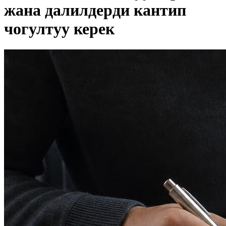
жана далилдерди кантип
чогултуу керек