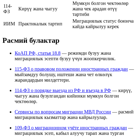
Мүмкүн болгон чектөөлөр
114-
Кирүү жана чыгуу
жана чек арадан өтүү
ФЗ
тартиби
Миграциялык статус боюнча
ИИМ
Практикалык тартип
кайда кайрылуу керек
Расмий булактар
КоАП РФ, статья 18.8
— режимди бузуу жана
миграциялык эсепти бузуу үчүн жоопкерчилик.
115-ФЗ о правовом положении иностранных граждан
—
мыйзамдуу болушу, иштеши жана чет өлкөлүк
жарандардын милдеттери.
114-ФЗ о порядке выезда из РФ и въезда в РФ
— кирүү,
чыгуу жана бузулгандан кийинки мүмкүн болгон
чектөөлөр.
Сервисы по вопросам миграции МВД России
— расмий
миграциялык кызматтар жана кайрылуулар.
109-ФЗ о миграционном учёте иностранных граждан
—
миграциялык эсеп, кабыл алуучу тарап жана турган