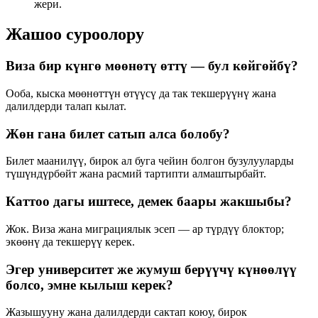
жери.
Жашоо суроолору
Виза бир күнгө мөөнөтү өттү — бул көйгөйбү?
Ооба, кыска мөөнөттүн өтүүсү да так текшерүүнү жана
далилдерди талап кылат.
Жөн гана билет сатып алса болобу?
Билет маанилүү, бирок ал буга чейин болгон бузулууларды
түшүндүрбөйт жана расмий тартипти алмаштырбайт.
Каттоо дагы иштесе, демек баары жакшыбы?
Жок. Виза жана миграциялык эсеп — ар түрдүү блоктор;
экөөнү да текшерүү керек.
Эгер университет же жумуш берүүчү күнөөлүү
болсо, эмне кылыш керек?
Жазышууну жана далилдерди сактап коюу, бирок