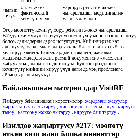
берген
билет жана
маршрут, рейстин жокко
чыгып
фактический
чыгарылышы, медициналык
кетүү
мүмкүнчүлүк
маалымдамалар
Эгер мөөнөттү кечигүү оору, рейстин жокко чыгарылышы,
ВУЗдун же жумуш берүүчүнүн кечигүүсү менен байланыштуу
болсо, далилдерди дароо чогултуңуз. Кийинчерээк кат
алышууну, маалымдамаларды жана билеттерди калыбына
келтирүү кыйын. Башкалардын штампын, жасалма
маалымдамаларды жана расмий документсиз «маселени
жабуу» убадаларын колдонбогула. Бул контролдонгон
кечигүүнү кийинки кирүү үчүн дагы да чоң проблемага
айландырышы мүмкүн.
Байланышкан материалдар VisitRF
Пайдалуу байланышкан көрсөтмөлөр:
жардамчы жазуулар
,
жарнактар жана чыгаруу
,
миграциялык эсепке алуу
,
кирүүгө
тыюу
,
каттоону жокко чыгаруу
,
кирүүгө баш тартуу
.
Изилдөө жаңыртуусу #217: мөөнөтү
өткөн виза жана башка мөөнөттөр