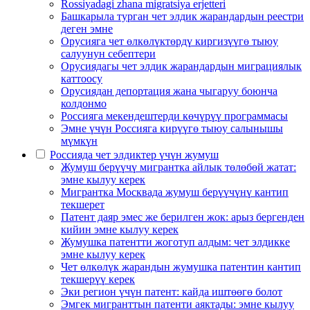
Rossiyadagi zhana migratsiya erjetteri
Башкарыла турган чет элдик жарандардын реестри
деген эмне
Орусияга чет өлкөлүктөрдү киргизүүгө тыюу
салуунун себептери
Орусиядагы чет элдик жарандардын миграциялык
каттоосу
Орусиядан депортация жана чыгаруу боюнча
колдонмо
Россияга мекендештерди көчүрүү программасы
Эмне үчүн Россияга кирүүгө тыюу салынышы
мүмкүн
Россияда чет элдиктер үчүн жумуш
Жумуш берүүчү мигрантка айлык төлөбөй жатат:
эмне кылуу керек
Мигрантка Москвада жумуш берүүчүнү кантип
текшерет
Патент даяр эмес же берилген жок: арыз бергенден
кийин эмне кылуу керек
Жумушка патентти жоготуп алдым: чет элдикке
эмне кылуу керек
Чет өлкөлүк жарандын жумушка патентин кантип
текшерүү керек
Эки регион үчүн патент: кайда иштөөгө болот
Эмгек мигранттын патенти аяктады: эмне кылуу