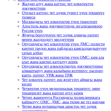
Жалдап алуу жана каттоо: чет өлкөлүктүн
документтери
Отельге каттоо: чет элдик турист үчүн текшерүү
тизмеси
Москвадагы чет өлкөлүктөр үчүн транспорт
Апостиль жана документтерди легализациялоо
Россия үчүн
Жумуш берүүчүнүн чет элдик адамды патент
менен жалдоодогу милдеттери
Орусиядагы чет өлкөлүктөр үчүн ДМС: полисти
кантип тандоо жана пайдасыз камсыздандырууну
сатып албоо
Орусиядагы чет өлкөлүктөр үчүн ОМС: ким ала
алат жана кантип катталуу керек
Орусиядагы чет өлкөлүктөрдүн документтерин
алмаштыруу жана калыбына келтирүү: паспорт,
карта, патент, УРЖ жана ТРЖ
Чет өлкөлүк патент: иш жүргүзүү аймагы жана
кесип
Четвертөө үчүн медициналык текшерүү: эмне
текшерилет жана кантип өтүү керек
Четип жашоочуга Россиядагы поликлиникага
кайрылуу: ОМС, ДМС, акы төлөө же тез жардам
Четөө жана нотариалдык ырастоо чет элдик
документтерди