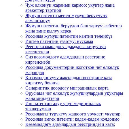
Чуж өлкөнүн жаранын кармоо: укуктар жана
аракеттер тартиби
Жумуш патенти менен жумуш берүүчүнү
алмаштыруу
Жумуш патентин берүүдөн баш тартуу: себептер
жана эмне кылуу керек
Россияда жумуш патентин кантип төлөйбүз
Иштөө патентин узартуу: нускама
Реестр көзөмөлдөгү адамдарга кирүүнүн
кесепеттери
Сиз көзөмөлдөгү адамдардын реестрине
киргенсизби
Россияда документтерин жоготкон чет өлкөлүк
жарандар
Көзөмөлдөнүүчү жактардын реестрине ката
киргизүү боюнча
Санариптик доордогу миграциялык карта
Орусияда чет өлкөлүк жумушчулардын укуктары
жана милдеттери
Иш патентин алуу үчүн медициналык
текшерүүлөр
Россиядагы туруктуу жашоого уруксат: укуктар
Россияда эмгек патенти: кадам-кадам колдонмо
Көзөмөлдөгү адамдардын реестриндеги ката: