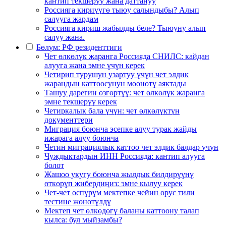
кантип текшерүү жана даттануу
Россияга кириүүгө тыюу салындыбы? Алып
салууга жардам
Россияга кириш жабылды беле? Тыюуну алып
салуу жана.
Бөлүм: РФ резиденттиги
Чет өлкөлүк жаранга Россияда СНИЛС: кайдан
алууга жана эмне үчүн керек
Четирип турушун узартуу үчүн чет элдик
жарандын каттоосунун мөөнөтү аяктады
Ташуу дарегин өзгөртүү: чет өлкөлүк жаранга
эмне текшерүү керек
Четиркалык бала үчүн: чет өлкөлүктүн
документтери
Миграция боюнча эсепке алуу турак жайды
ижарага алуу боюнча
Четин миграциялык каттоо чет элдик балдар үчүн
Чуждыктардын ИНН Россияда: кантип алууга
болот
Жашоо укугу боюнча жылдык билдирүүнү
өткөрүп жибердиңиз: эмне кылуу керек
Чет-чет өспүрүм мектепке чейин орус тили
тестине жөнөтүлдү
Мектеп чет өлкөдөгү баланы каттоону талап
кылса: бул мыйзамбы?