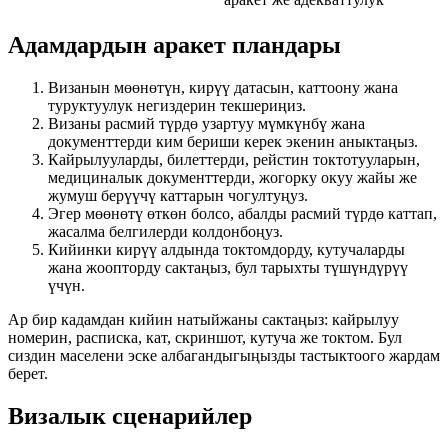
Адамдардын аракет пландары
Визанын мөөнөтүн, кирүү датасын, каттоону жана
туруктуулук негиздерин текшериңиз.
Визаны расмий түрдө узартуу мүмкүнбү жана
документтерди ким бериши керек экенин аныктаңыз.
Кайрылууларды, билеттерди, рейстин токтотууларын,
медициналык документтерди, жогорку окуу жайы же
жумуш берүүчү каттарын чогултуңуз.
Эгер мөөнөтү өткөн болсо, абалды расмий түрдө каттап,
жасалма белгилерди колдонбоңуз.
Кийинки кирүү алдында токтомдорду, кутучаларды
жана жоопторду сактаңыз, бул тарыхты түшүндүрүү
үчүн.
Ар бир кадамдан кийин натыйжаны сактаңыз: кайрылуу
номерин, расписка, кат, скриншот, кутуча же токтом. Бул
сиздин маселени эске албагандыгыңызды тастыктоого жардам
берет.
Визалык сценарийлер