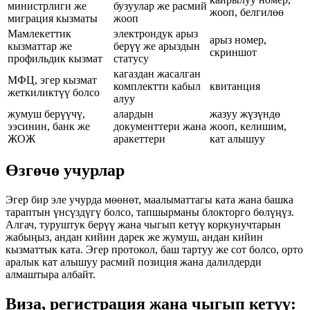
министрлиги же
бузуулар же расмий
жооп, белгилөө
миграция кызматы
жооп
Мамлекеттик
электрондук арыз
арыз номер,
кызматтар же
берүү же арыздын
скриншот
профильдик кызмат
статусу
кагаздан жасалган
МФЦ, эгер кызмат
комплектти кабыл
квитанция
жеткиликтүү болсо
алуу
жумуш берүүчү,
алардын
жазуу жүзүндө
ээсинин, банк же
документтери жана
жооп, келишим,
ЖОЖ
аракеттери
кат алышуу
Өзгөчө учурлар
Эгер бир эле учурда мөөнөт, маалыматтагы ката жана башка
тараптын үнсүздүгү болсо, тапшырманы блокторго бөлүңүз.
Алгач, туруштук берүү жана чыгып кетүү коркунучтарын
жабыңыз, андан кийин дарек же жумуш, андан кийин
кызматтык ката. Эгер протокол, баш тартуу же сот болсо, орто
аралык кат алышуу расмий позиция жана далилдерди
алмаштыра албайт.
Виза, регистрация жана чыгып кетүү: