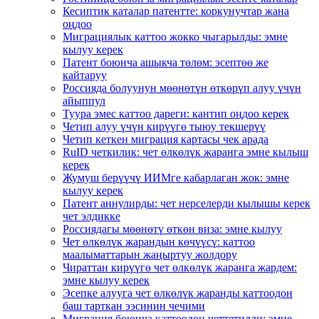
Кесиптик каталар патентте: коркунучтар жана
оңдоо
Миграциялык каттоо жокко чыгарылды: эмне
кылуу керек
Патент боюнча ашыкча төлөм: эсептөө же
кайтаруу
Россияда болуунун мөөнөтүн өткөрүп алуу үчүн
айыппул
Туура эмес каттоо дареги: кантип оңдоо керек
Четип алуу үчүн кирүүгө тыюу текшерүү
Четип кеткен миграция картасы чек арада
RuID четкилик: чет өлкөлүк жаранга эмне кылыш
керек
Жумуш берүүчү ИИМге кабарлаган жок: эмне
кылуу керек
Патент аннулирды: чет нерселерди кылышы керек
чет элдикке
Россиядагы мөөнөтү өткөн виза: эмне кылуу
Чет өлкөлүк жарандын көчүүсү: каттоо
маалыматтарын жаңыртуу жолдору
Чираттан кирүүгө чет өлкөлүк жаранга жардем:
эмне кылуу керек
Эсепке алууга чет өлкөлүк жаранды каттоодон
баш тарткан ээсинин чечими
Миграция боюнча каттоодон четтетилди: эмне