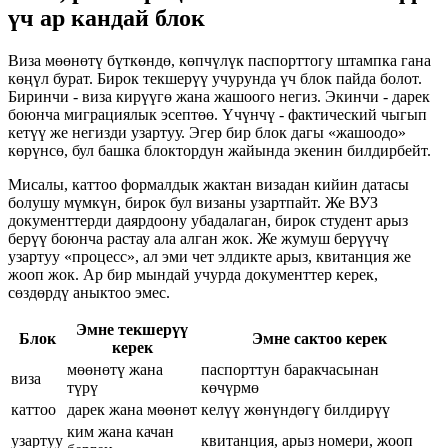
үч ар кандай блок
Виза мөөнөтү бүткөндө, көпчүлүк паспорттогу штампка гана
көңүл бурат. Бирок текшерүү учурунда үч блок пайда болот.
Биринчи - виза кирүүгө жана жашоого негиз. Экинчи - дарек
боюнча миграциялык эсептөө. Үчүнчү - фактический чыгып
кетүү же негизди узартуу. Эгер бир блок дагы «жашоодо»
көрүнсө, бул башка блоктордун жайында экенин билдирбейт.
Мисалы, каттоо формалдык жактан визадан кийин датасы
болушу мүмкүн, бирок бул визаны узартпайт. Же ВУЗ
документтерди даярдоону убадалаган, бирок студент арыз
берүү боюнча растау ала алган жок. Же жумуш берүүчү
узартуу «процесс», ал эми чет элдикте арыз, квитанция же
жооп жок. Ар бир мындай учурда документтер керек,
сөздөрдү аныктоо эмес.
Эмне текшерүү
Блок
Эмне сактоо керек
керек
мөөнөтү жана
паспорттун баракчасынан
виза
түрү
көчүрмө
каттоо
дарек жана мөөнөт
келүү жөнүндөгү билдирүү
ким жана качан
узартуу
квитанция, арыз номери, жооп