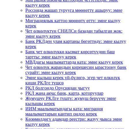
кылуу керек
Россияда жашап турууга мөөнөттү ашыруу: эмне
кылуу керек
Миграциялык каттоо мөөнөтү өттү: эмне кылуу
керек
Чет өлкөлүктүн СНИЛСи базадан табылган жок:
эмне кылуу керек
Банк РКЛден улам картаны бөгөттөдү: эмне кылуу
керек
Банк чет өлкөлүккө кызмат көрсөтүүдөн баш
тартты: эмне кылуу керек
МВДдагы маалыматтарда ката: эмне кылуу керек
Чет өлкөлүк жарандын кирешесин ырастоону банк
сурайт: эмне кылуу керек
Эмне кылыш керек үй-бүлөгө, эгер чет өлкөлүк
киши РКЛге түшсө
РКЛ болгондо Орусиядан чыгуу
РКЛ жана акча: банк, карта, которуулар
Жумушчу РКЛге түштү: жумуш берүүчү эмне
кылышы керек
ИИМ маалыматындагы ката: миграция
маалыматтарын кантип оңдоо керек
Көзөмөлдөгү адамдар реестри: жазуу чыкса эмне
кылуу керек