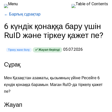
← Барлық сұрақтар
6 күндік қонаққа бару үшін
RuID және тіркеу қажет пе?
05.07.2026
✅ Жауап берілді
Тіркеу және болу
Сұрақ
Мен Қазақстан азаматы, қызымның үйіне Ресейге 6
күндік қонаққа барамын. Маған RuID-да тіркелу қажет
пе?
Жауап