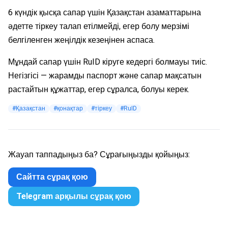
6 күндік қысқа сапар үшін Қазақстан азаматтарына
әдетте тіркеу талап етілмейді, егер болу мерзімі
белгіленген жеңілдік кезеңінен аспаса.
Мұндай сапар үшін RuID кіруге кедергі болмауы тиіс.
Негізгісі — жарамды паспорт және сапар мақсатын
растайтын құжаттар, егер сұралса, болуы керек.
#Қазақстан
#қонақтар
#тіркеу
#RuID
Жауап таппадыңыз ба? Сұрағыңызды қойыңыз:
Сайтта сұрақ қою
Telegram арқылы сұрақ қою