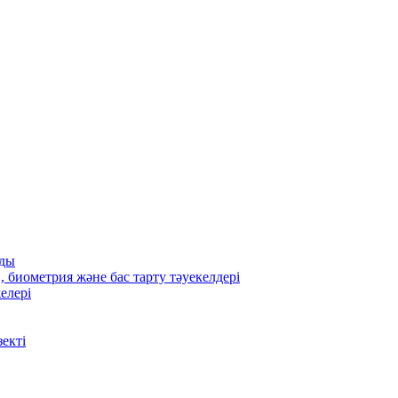
ады
, биометрия және бас тарту тәуекелдері
елері
екті