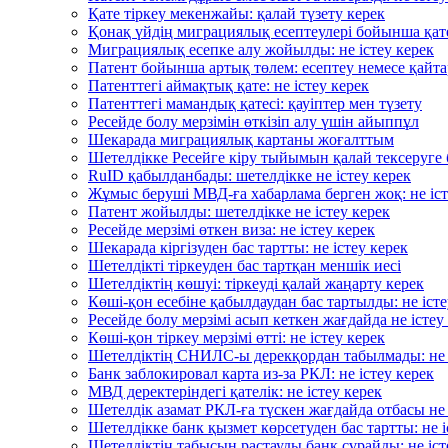
Қате тіркеу мекенжайы: қалай түзету керек
Қонақ үйдің миграциялық есептеулері бойынша қате
Миграциялық есепке алу жойылды: не істеу керек
Патент бойынша артық төлем: есептеу немесе қайта
Патенттегі аймақтық қате: не істеу керек
Патенттегі мамандық қатесі: қауіптер мен түзету
Ресейде болу мерзімін өткізіп алу үшін айыппұл
Шекарада миграциялық картаны жоғалттым
Шетелдікке Ресейге кіру тыйымын қалай тексеруге
RuID қабылданбады: шетелдікке не істеу керек
Жұмыс беруші МВД-ға хабарлама берген жоқ: не іст
Патент жойылды: шетелдікке не істеу керек
Ресейде мерзімі өткен виза: не істеу керек
Шекарада кіргізуден бас тартты: не істеу керек
Шетелдікті тіркеуден бас тартқан меншік иесі
Шетелдіктің көшуі: тіркеуді қалай жаңарту керек
Көші-қон есебіне қабылдаудан бас тартылды: не істе
Ресейде болу мерзімі асып кеткен жағдайда не істеу
Көші-қон тіркеу мерзімі өтті: не істеу керек
Шетелдіктің СНИЛС-ы дерекқордан табылмады: не і
Банк заблокировал карта из-за РКЛ: не істеу керек
МВД деректеріндегі қателік: не істеу керек
Шетелдік азамат РКЛ-ға түскен жағдайда отбасы не 
Шетелдікке банк қызмет көрсетуден бас тартты: не і
Шетелдіктің табысын растауды банк сұрайды: не іст