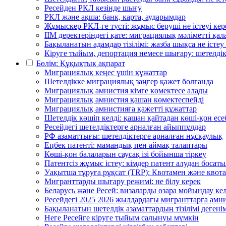
Ресейден РКЛ кезінде шығу
РКЛ және ақша: банк, карта, аударымдар
Жұмыскер РКЛ-ге түсті: жұмыс беруші не істеуі кер
ІІМ деректеріндегі қате: миграциялық мәліметті қал
Бақыланатын адамдар тізілімі: жазба шықса не істеу
Кіруге тыйым, депортация немесе шығару: шетелдік 
Бөлім: Құқықтық ақпарат
Миграциялық кеңес үшін құжаттар
Шетелдікке миграциялық заңгер қажет болғанда
Миграциялық амнистия кімге көмектесе алады
Миграциялық амнистия қашан көмектеспейді
Миграциялық амнистияға қажетті құжаттар
Шетелдік көшіп келді: қашан қайтадан көші-қон есе
Ресейдегі шетелдіктерге арналған айыппұлдар
РФ азаматтығы: шетелдіктерге арналған нұсқаулық
Еңбек патенті: мамандық пен аймақ талаптары
Көші-қон балаларын саусақ ізі бойынша тіркеу
Патентсіз жұмыс істеу: кімдер патент алудан босат
Уақытша тұруға рұқсат (TRP): Квотамен және квота
Мигранттарды шығару режимі: не білу керек
Беларусь және Ресей: визаларды өзара мойындау кел
Ресейдегі 2025 2026 жылдардағы мигранттарға амн
Бақыланатын шетелдік азаматтардың тізілімі дегенім
Неге Ресейге кіруге тыйым салынуы мүмкін