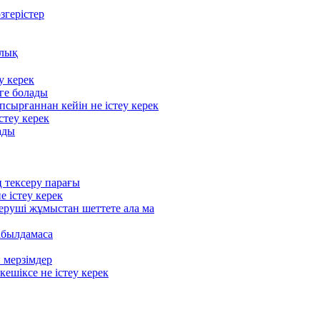
згерістер
улық
у керек
ге болады
псырғаннан кейін не істеу керек
стеу керек
ады
 тексеру парағы
е істеу керек
руші жұмыстан шеттете ала ма
қабылдамаса
 мерзімдер
кешіксе не істеу керек