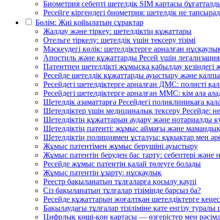
Биометрия себепті шетелдік SIM картасы бұғатталд
Ресейге кіргендегі биометрия: шетелдік не тапсыр
Бөлім: Жиі қойылатын сұрақтар
Жалдау және тіркеу: шетелдіктің құжаттары
Отельге тіркелу: шетелдік үшін тексеру тізімі
Мәскеудегі көлік: шетелдіктерге арналған нұсқаулы
Апостиль және құжаттарды Ресей үшін легализация
Патентпен шетелдікті жұмысқа қабылдау кезіндегі 
Ресейде шетелдік құжаттарды ауыстыру және қалпын
Ресейдегі шетелдіктерге арналған ДМС: полисті қа
Ресейдегі шетелдіктерге арналған ММС: кім ала ала
Шетелдік азаматтарға Ресейдегі поликлиникаға қа
Шетелдіктер үшін медициналық тексеру Ресейде: не 
Шетелдіктің құжаттарын аудару және нотариалды 
Шетелдіктің патенті: жұмыс аймағы және маманды
Шетелдіктің полициямен ұсталуы: құқықтар мен әре
Жұмыс патентімен жұмыс берушіні ауыстыру
Жұмыс патентін беруден бас тарту: себептері және н
Ресейде жұмыс патентін қалай төлеуге болады
Жұмыс патентін ұзарту: нұсқаулық
Реестр бақыланатын тұлғаларға қосылу қаупі
Сіз бақыланатын тұлғалар тізімінде барсыз ба?
Ресейде құжаттарын жоғалтқан шетелдіктерге кеңес
Бақылаудағы тұлғалар тізіліміне қате енгізу туралы
Цифрлық көші-қон картасы — өзгерістер мен рәсім