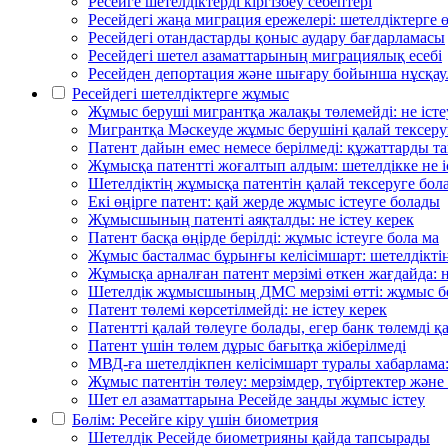
Ресейге шетелдіктерді кіргізбеу себептері
Ресейдегі жаңа миграция ережелері: шетелдіктерге ө
Ресейдегі отандастарды қоныс аудару бағдарламасы
Ресейдегі шетел азаматтарының миграциялық есебі
Ресейден депортация және шығару бойынша нұсқа
Ресейдегі шетелдіктерге жұмыс
Жұмыс беруші мигрантқа жалақы төлемейді: не істе
Мигрантқа Мәскеуде жұмыс берушіні қалай тексеру
Патент дайын емес немесе берілмеді: құжаттарды та
Жұмысқа патентті жоғалтып алдым: шетелдікке не і
Шетелдіктің жұмысқа патентін қалай тексеруге бол
Екі өңірге патент: қай жерде жұмыс істеуге болады
Жұмысшының патенті аяқталды: не істеу керек
Патент басқа өңірде берілді: жұмыс істеуге бола ма
Жұмыс басталмас бұрынғы келісімшарт: шетелдіктің
Жұмысқа арналған патент мерзімі өткен жағдайда: н
Шетелдік жұмысшының ДМС мерзімі өтті: жұмыс бе
Патент төлемі көрсетілмейді: не істеу керек
Патентті қалай төлеуге болады, егер банк төлемді 
Патент үшін төлем дұрыс бағытқа жіберілмеді
МВД-ға шетелдікпен келісімшарт туралы хабарлама:
Жұмыс патентін төлеу: мерзімдер, түбіртектер және 
Шет ел азаматтарына Ресейде заңды жұмыс істеу
Бөлім: Ресейге кіру үшін биометрия
Шетелдік Ресейде биометрияны қайда тапсырады