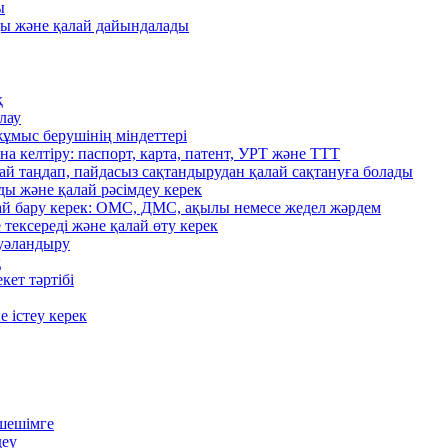
ы
ады және қалай дайындалады
қ
лау
жұмыс берушінің міндеттері
а келтіру: паспорт, карта, патент, УРТ және ТТТ
лай таңдап, пайдасыз сақтандырудан қалай сақтануға болады
ды және қалай рәсімдеу керек
лай бару керек: ОМС, ДМС, ақылы немесе жедел жәрдем
тексереді және қалай өту керек
куәландыру
қ
кет тәртібі
е істеу керек
 шешімге
деу