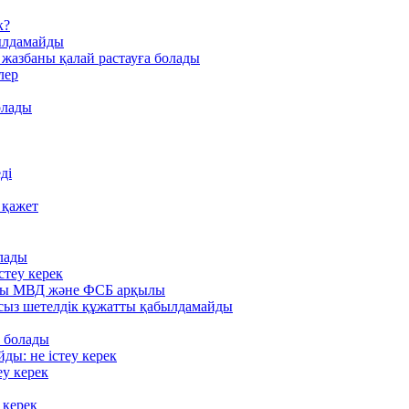
к?
былдамайды
 жазбаны қалай растауға болады
лер
олады
ді
 қажет
олады
істеу керек
лады МВД және ФСБ арқылы
иясыз шетелдік құжатты қабылдамайды
а болады
ды: не істеу керек
еу керек
 керек