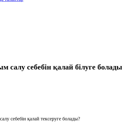
м салу себебін қалай білуге болады
салу себебін қалай тексеруге болады?