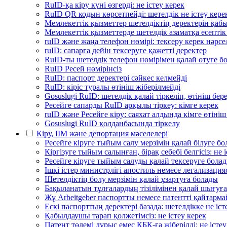
RuID-қа кіру күні өзгерді: не істеу керек
RuID QR кодын көрсетпейді: шетелдік не істеу кере
Мемлекеттік қызметтер шетелдіктің деректерін қа
Мемлекеттік қызметтерде шетелдік азаматқа есептік
ruID және жаңа телефон нөмірі: тексеру керек нәрсе
ruID: сапарға дейін тексеруге қажетті деректер
RuID-ты шетелдік телефон нөмірімен қалай өтуге б
RuID Ресей нөмірінсіз
RuID: паспорт деректері сәйкес келмейді
RuID: кіріс туралы өтініш жіберілмейді
Gosuslugi RuID: шетелдік қалай тіркеліп, өтініш бере
Ресейге сапарды RuID арқылы тіркеу: кімге керек
ruID және Ресейге кіру: саяхат алдында кімге өтініш
Gosuslugi RuID қолданбасында тіркелу
Кіру, ІІМ және депортация мәселелері
Ресейге кіруге тыйым салу мерзімін қалай білуге б
Кіргізуге тыйым салынған, бірақ себебі белгісіз: не 
Ресейге кіруге тыйым салуды қалай тексеруге бо
Ішкі істер министрлігі апостиль немесе легализац
Шетелдіктің болу мерзімін қалай ұзартуға болады
Бақыланатын тұлғалардың тізілімінен қалай шығуғ
Жұ Arbeitgeber паспортты немесе патентті қайтармай
Ескі паспорттың деректері базада: шетелдікке не іст
Қабылдаушы тарап қолжетімсіз: не істеу керек
Патент төлемі дұрыс емес КБК-ға жіберілді: не істеу