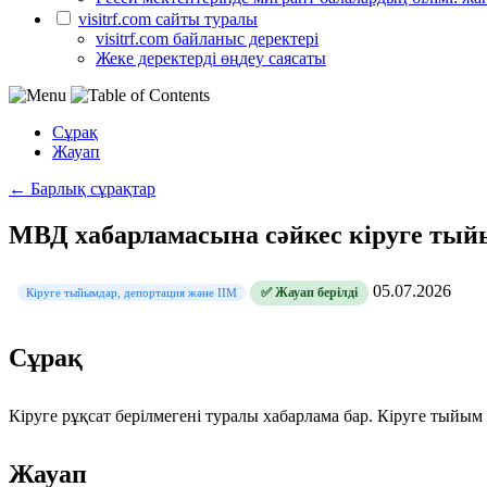
visitrf.com сайты туралы
visitrf.com байланыс деректері
Жеке деректерді өңдеу саясаты
Сұрақ
Жауап
← Барлық сұрақтар
МВД хабарламасына сәйкес кіруге тыйы
05.07.2026
✅ Жауап берілді
Кіруге тыйымдар, депортация және ІІМ
Сұрақ
Кіруге рұқсат берілмегені туралы хабарлама бар. Кіруге тыйым 
Жауап