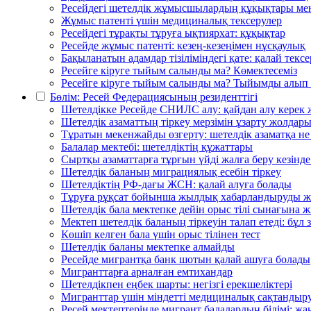
Ресейдегі шетелдік жұмысшылардың құқықтары мен
Жұмыс патенті үшін медициналық тексерулер
Ресейдегі тұрақты тұруға ықтиярхат: құқықтар
Ресейде жұмыс патенті: кезең-кезеңімен нұсқаулық
Бақыланатын адамдар тізіліміндегі қате: қалай тек
Ресейге кіруге тыйым салынды ма? Көмектесеміз
Ресейге кіруге тыйым салынды ма? Тыйымды алып т
Бөлім: Ресей Федерациясының резиденттігі
Шетелдікке Ресейде СНИЛС алу: қайдан алу керек ж
Шетелдік азаматтың тіркеу мерзімін ұзарту жолдар
Тұратын мекенжайды өзгерту: шетелдік азаматқа не
Балалар мектебі: шетелдіктің құжаттары
Сыртқы азаматтарға тұрғын үйді жалға беру кезінд
Шетелдік баланың миграциялық есебін тіркеу
Шетелдіктің РФ-дағы ЖСН: қалай алуға болады
Тұруға рұқсат бойынша жылдық хабарландыруды жібе
Шетелдік бала мектепке дейін орыс тілі сынағына жі
Мектеп шетелдік баланың тіркеуін талап етеді: бұл 
Көшіп келген бала үшін орыс тілінен тест
Шетелдік баланы мектепке алмайды
Ресейде мигрантқа банк шотын қалай ашуға болады
Мигранттарға арналған емтихандар
Шетелдікпен еңбек шарты: негізгі ерекшеліктері
Мигранттар үшін міндетті медициналық сақтандыр
Ресей мектептерінде мигрант балалардың білімі: жа