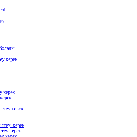
лігі
ру
 болады
еу керек
у керек
 керек
стеу керек
істеуі керек
стеу керек
еу керек