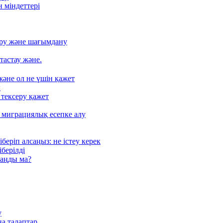
 міндеттері
серу және шағымдану
астау және.
әне ол не үшін қажет
ы
 тексеру қажет
е миграциялық есепке алу
ріп алсаңыз: не істеу керек
берілді
заңды ма?
у
ңа талаптар