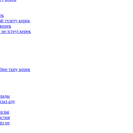
ек
ай түзету керек
 керек
не істеуі керек
біне тұру керек
ылады
сыз алу
ісімі
истия
із не