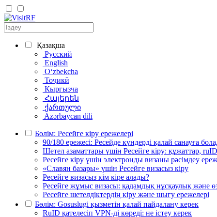
Қазақша
Русский
English
Oʻzbekcha
Тоҷикӣ
Кыргызча
Հայերեն
ქართული
Azərbaycan dili
Бөлім: Ресейге кіру ережелері
90/180 ережесі: Ресейде күндерді қалай санауға бол
Шетел азаматтары үшін Ресейге кіру: құжаттар, ruID
Ресейге кіру үшін электронды визаны рәсімдеу ереж
«Славян базары» үшін Ресейге визасыз кіру
Ресейге визасыз кім кіре алады?
Ресейге жұмыс визасы: қадамдық нұсқаулық және өз
Ресейге шетелдіктердің кіру және шығу ережелері
Бөлім: Gosuslugi қызметін қалай пайдалану керек
RuID қателесіп VPN-ді көреді: не істеу керек