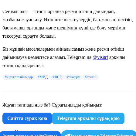
Сенімді әдіс — тиісті органға ресми өтініш дайындап,
жазбаша жауап алу. Өтініште шектеулердің бар-жоғын, негізін,
бастамашы органды және шешімнің күшінде болу мерзімін
тексеруді сұрауға болады.
Біз мұндай мәселелермен айналысамыз және ресми өтініш
дайындауға көмектесе аламыз. Telegram-да
@visitrf
арқылы
өтініш қалдырыңыз.
#кіруге тыйымдар
#МВД
#ФСБ
#тексеру
#өтініш
Жауап таппадыңыз ба? Сұрағыңызды қойыңыз:
Сайтта сұрақ қою
Telegram арқылы сұрақ қою
Сұрақ
Задать вопрос на сайте
Вопрос
Задать вопрос в Telegram
Telegram