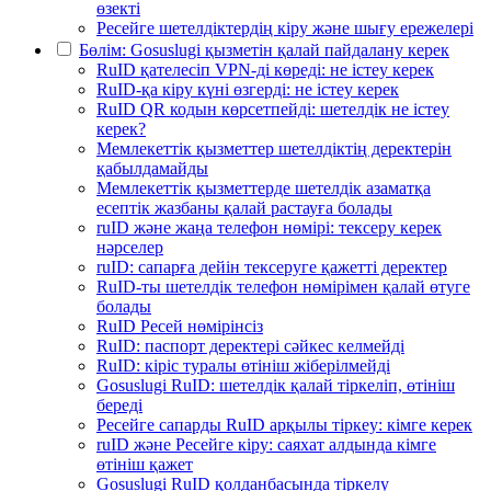
өзекті
Ресейге шетелдіктердің кіру және шығу ережелері
Бөлім: Gosuslugi қызметін қалай пайдалану керек
RuID қателесіп VPN-ді көреді: не істеу керек
RuID-қа кіру күні өзгерді: не істеу керек
RuID QR кодын көрсетпейді: шетелдік не істеу
керек?
Мемлекеттік қызметтер шетелдіктің деректерін
қабылдамайды
Мемлекеттік қызметтерде шетелдік азаматқа
есептік жазбаны қалай растауға болады
ruID және жаңа телефон нөмірі: тексеру керек
нәрселер
ruID: сапарға дейін тексеруге қажетті деректер
RuID-ты шетелдік телефон нөмірімен қалай өтуге
болады
RuID Ресей нөмірінсіз
RuID: паспорт деректері сәйкес келмейді
RuID: кіріс туралы өтініш жіберілмейді
Gosuslugi RuID: шетелдік қалай тіркеліп, өтініш
береді
Ресейге сапарды RuID арқылы тіркеу: кімге керек
ruID және Ресейге кіру: саяхат алдында кімге
өтініш қажет
Gosuslugi RuID қолданбасында тіркелу