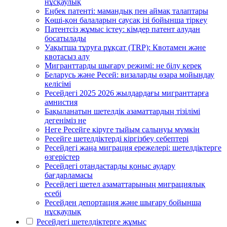
нұсқаулық
Еңбек патенті: мамандық пен аймақ талаптары
Көші-қон балаларын саусақ ізі бойынша тіркеу
Патентсіз жұмыс істеу: кімдер патент алудан
босатылады
Уақытша тұруға рұқсат (TRP): Квотамен және
квотасыз алу
Мигранттарды шығару режимі: не білу керек
Беларусь және Ресей: визаларды өзара мойындау
келісімі
Ресейдегі 2025 2026 жылдардағы мигранттарға
амнистия
Бақыланатын шетелдік азаматтардың тізілімі
дегеніміз не
Неге Ресейге кіруге тыйым салынуы мүмкін
Ресейге шетелдіктерді кіргізбеу себептері
Ресейдегі жаңа миграция ережелері: шетелдіктерге
өзгерістер
Ресейдегі отандастарды қоныс аудару
бағдарламасы
Ресейдегі шетел азаматтарының миграциялық
есебі
Ресейден депортация және шығару бойынша
нұсқаулық
Ресейдегі шетелдіктерге жұмыс