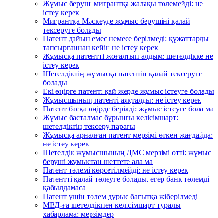
Жұмыс беруші мигрантқа жалақы төлемейді: не
істеу керек
Мигрантқа Мәскеуде жұмыс берушіні қалай
тексеруге болады
Патент дайын емес немесе берілмеді: құжаттарды
тапсырғаннан кейін не істеу керек
Жұмысқа патентті жоғалтып алдым: шетелдікке не
істеу керек
Шетелдіктің жұмысқа патентін қалай тексеруге
болады
Екі өңірге патент: қай жерде жұмыс істеуге болады
Жұмысшының патенті аяқталды: не істеу керек
Патент басқа өңірде берілді: жұмыс істеуге бола ма
Жұмыс басталмас бұрынғы келісімшарт:
шетелдіктің тексеру парағы
Жұмысқа арналған патент мерзімі өткен жағдайда:
не істеу керек
Шетелдік жұмысшының ДМС мерзімі өтті: жұмыс
беруші жұмыстан шеттете ала ма
Патент төлемі көрсетілмейді: не істеу керек
Патентті қалай төлеуге болады, егер банк төлемді
қабылдамаса
Патент үшін төлем дұрыс бағытқа жіберілмеді
МВД-ға шетелдікпен келісімшарт туралы
хабарлама: мерзімдер