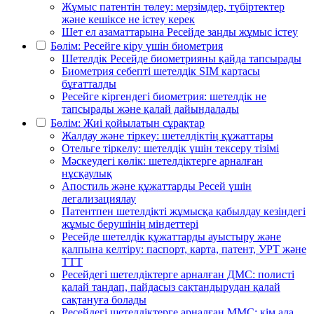
Жұмыс патентін төлеу: мерзімдер, түбіртектер
және кешіксе не істеу керек
Шет ел азаматтарына Ресейде заңды жұмыс істеу
Бөлім: Ресейге кіру үшін биометрия
Шетелдік Ресейде биометрияны қайда тапсырады
Биометрия себепті шетелдік SIM картасы
бұғатталды
Ресейге кіргендегі биометрия: шетелдік не
тапсырады және қалай дайындалады
Бөлім: Жиі қойылатын сұрақтар
Жалдау және тіркеу: шетелдіктің құжаттары
Отельге тіркелу: шетелдік үшін тексеру тізімі
Мәскеудегі көлік: шетелдіктерге арналған
нұсқаулық
Апостиль және құжаттарды Ресей үшін
легализациялау
Патентпен шетелдікті жұмысқа қабылдау кезіндегі
жұмыс берушінің міндеттері
Ресейде шетелдік құжаттарды ауыстыру және
қалпына келтіру: паспорт, карта, патент, УРТ және
ТТТ
Ресейдегі шетелдіктерге арналған ДМС: полисті
қалай таңдап, пайдасыз сақтандырудан қалай
сақтануға болады
Ресейдегі шетелдіктерге арналған ММС: кім ала