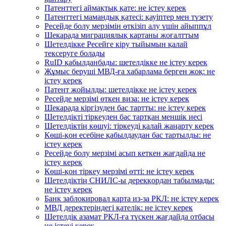
Патенттегі аймақтық қате: не істеу керек
Патенттегі мамандық қатесі: қауіптер мен түзету
Ресейде болу мерзімін өткізіп алу үшін айыппұл
Шекарада миграциялық картаны жоғалттым
Шетелдікке Ресейге кіру тыйымын қалай
тексеруге болады
RuID қабылданбады: шетелдікке не істеу керек
Жұмыс беруші МВД-ға хабарлама берген жоқ: не
істеу керек
Патент жойылды: шетелдікке не істеу керек
Ресейде мерзімі өткен виза: не істеу керек
Шекарада кіргізуден бас тартты: не істеу керек
Шетелдікті тіркеуден бас тартқан меншік иесі
Шетелдіктің көшуі: тіркеуді қалай жаңарту керек
Көші-қон есебіне қабылдаудан бас тартылды: не
істеу керек
Ресейде болу мерзімі асып кеткен жағдайда не
істеу керек
Көші-қон тіркеу мерзімі өтті: не істеу керек
Шетелдіктің СНИЛС-ы дерекқордан табылмады:
не істеу керек
Банк заблокировал карта из-за РКЛ: не істеу керек
МВД деректеріндегі қателік: не істеу керек
Шетелдік азамат РКЛ-ға түскен жағдайда отбасы
не істеуі керек