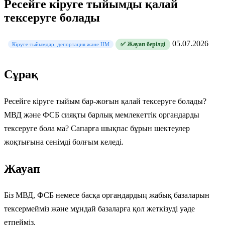
Ресейге кіруге тыйымды қалай
тексеруге болады
05.07.2026
✅ Жауап берілді
Кіруге тыйымдар, депортация және ІІМ
Сұрақ
Ресейге кіруге тыйым бар-жоғын қалай тексеруге болады?
МВД және ФСБ сияқты барлық мемлекеттік органдарды
тексеруге бола ма? Сапарға шықпас бұрын шектеулер
жоқтығына сенімді болғым келеді.
Жауап
Біз МВД, ФСБ немесе басқа органдардың жабық базаларын
тексермейміз және мұндай базаларға қол жеткізуді уәде
етпейміз.