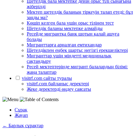
Шетелдік бала мектепке дейін орыс тілі сынағына
жіберілді
Мектеп шетелдік баланың тіркеуін талап етеді: бұл
заңды ма?
Көшіп келген бала үшін орыс тілінен тест
Шетелдік баланы мектепке алмайды
Ресейде мигрантқа банк шотын қалай ашуға
болады
Мигранттарға арналған емтихандар
Шетелдікпен еңбек шарты: негізгі ерекшеліктері
Мигранттар үшін міндетті медициналық
сақтандыру
Ресей мектептерінде мигрант балалардың білімі:
жаңа талаптар
visitrf.com сайты туралы
visitrf.com байланыс деректері
Жеке деректерді өңдеу саясаты
Сұрақ
Жауап
← Барлық сұрақтар