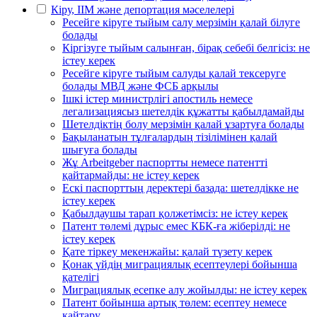
Кіру, ІІМ және депортация мәселелері
Ресейге кіруге тыйым салу мерзімін қалай білуге
болады
Кіргізуге тыйым салынған, бірақ себебі белгісіз: не
істеу керек
Ресейге кіруге тыйым салуды қалай тексеруге
болады МВД және ФСБ арқылы
Ішкі істер министрлігі апостиль немесе
легализациясыз шетелдік құжатты қабылдамайды
Шетелдіктің болу мерзімін қалай ұзартуға болады
Бақыланатын тұлғалардың тізілімінен қалай
шығуға болады
Жұ Arbeitgeber паспортты немесе патентті
қайтармайды: не істеу керек
Ескі паспорттың деректері базада: шетелдікке не
істеу керек
Қабылдаушы тарап қолжетімсіз: не істеу керек
Патент төлемі дұрыс емес КБК-ға жіберілді: не
істеу керек
Қате тіркеу мекенжайы: қалай түзету керек
Қонақ үйдің миграциялық есептеулері бойынша
қателігі
Миграциялық есепке алу жойылды: не істеу керек
Патент бойынша артық төлем: есептеу немесе
қайтару