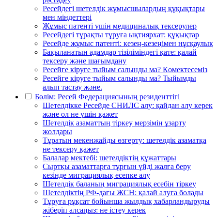
Ресейдегі шетелдік жұмысшылардың құқықтары
мен міндеттері
Жұмыс патенті үшін медициналық тексерулер
Ресейдегі тұрақты тұруға ықтиярхат: құқықтар
Ресейде жұмыс патенті: кезең-кезеңімен нұсқаулық
Бақыланатын адамдар тізіліміндегі қате: қалай
тексеру және шағымдану
Ресейге кіруге тыйым салынды ма? Көмектесеміз
Ресейге кіруге тыйым салынды ма? Тыйымды
алып тастау және.
Бөлім: Ресей Федерациясының резиденттігі
Шетелдікке Ресейде СНИЛС алу: қайдан алу керек
және ол не үшін қажет
Шетелдік азаматтың тіркеу мерзімін ұзарту
жолдары
Тұратын мекенжайды өзгерту: шетелдік азаматқа
не тексеру қажет
Балалар мектебі: шетелдіктің құжаттары
Сыртқы азаматтарға тұрғын үйді жалға беру
кезінде миграциялық есепке алу
Шетелдік баланың миграциялық есебін тіркеу
Шетелдіктің РФ-дағы ЖСН: қалай алуға болады
Тұруға рұқсат бойынша жылдық хабарландыруды
жіберіп алсаңыз: не істеу керек