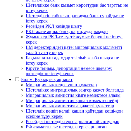
Шетелдікке банк қызмет көрсетуден бас тартты: не
істеу керек
Шетелдіктің табысын растауды банк сұрайды: не
істеу керек
Ресейден РКЛ кезінде шығу
РКЛ және ақша: банк, карта, аударымдар
Жұмыскер РКЛ-ге түсті: жұмыс беруші не істеуі
керек
ІІМ деректеріндегі қате: миграциялық мәліметті
қалай түзету керек
Бақыланатын адамдар тізілімі: жазба шықса не
істеу керек
Кіруге тыйым, депортация немесе шығару:
шетелдік не істеуі керек
Бөлім: Құқықтық ақпарат
Миграциялық кеңес үшін құжаттар
Шетелдікке миграциялық заңгер қажет болғанда
Миграциялық амнистия кімге көмектесе алады
Миграциялық амнистия қашан көмектеспейді
Миграциялық амнистияға қажетті құжаттар
Шетелдік көшіп келді: қашан қайтадан көші-қон
есебіне тұру керек
Ресейдегі шетелдіктерге арналған айыппұлдар
РФ азаматтығы: шетелдіктерге арналған