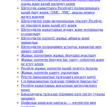
алады және қалай рәсімдеу керек
Шетелдік азаматтарға Ресейдегі поликлиникаға
қалай бару керек: ОМС, ДМС, ақылы немесе
жедел жәрдем
Шетелдіктер үшін медициналық тексеру Ресейде:
не тексереді және қалай өту керек
Шетелдіктің құжаттарын аудару және нотариалды
куәландыру
Шетелдіктің патенті: жұмыс аймағы және
мамандық
Шетелдіктің полициямен ұсталуы: құқықтар мен
әрекет тәртібі
Жұмыс патентімен жұмыс берушіні ауыстыру
Жұмыс патентін беруден бас тарту: себептері және
не істеу керек
Ресейде жұмыс патентін қалай төлеуге болады
Жұмыс патентін ұзарту: нұсқаулық
Реестр бақыланатын тұлғаларға қосылу қаупі
Сіз бақыланатын тұлғалар тізімінде барсыз ба?
Ресейде құжаттарын жоғалтқан шетелдіктерге
кеңес
Бақылаудағы тұлғалар тізіліміне қате енгізу туралы
шешімге
Цифрлық көші-қон картасы — өзгерістер мен
рәсімдеу