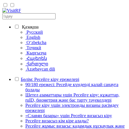
Қазақша
Русский
English
Oʻzbekcha
Тоҷикӣ
Кыргызча
Հայերեն
ქართული
Azərbaycan dili
Бөлім: Ресейге кіру ережелері
90/180 ережесі: Ресейде күндерді қалай санауға
болады
Шетел азаматтары үшін Ресейге кіру: құжаттар,
ruID, биометрия және бас тарту тәуекелдері
Ресейге кіру үшін электронды визаны рәсімдеу
ережелері
«Славян базары» үшін Ресейге визасыз кіру
Ресейге визасыз кім кіре алады?
Ресейге жұмыс визасы: қадамдық нұсқаулық және