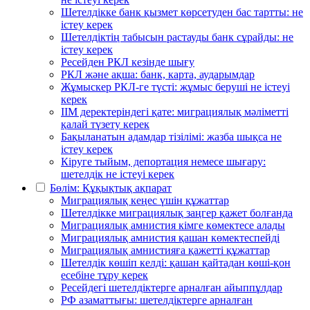
Шетелдікке банк қызмет көрсетуден бас тартты: не
істеу керек
Шетелдіктің табысын растауды банк сұрайды: не
істеу керек
Ресейден РКЛ кезінде шығу
РКЛ және ақша: банк, карта, аударымдар
Жұмыскер РКЛ-ге түсті: жұмыс беруші не істеуі
керек
ІІМ деректеріндегі қате: миграциялық мәліметті
қалай түзету керек
Бақыланатын адамдар тізілімі: жазба шықса не
істеу керек
Кіруге тыйым, депортация немесе шығару:
шетелдік не істеуі керек
Бөлім: Құқықтық ақпарат
Миграциялық кеңес үшін құжаттар
Шетелдікке миграциялық заңгер қажет болғанда
Миграциялық амнистия кімге көмектесе алады
Миграциялық амнистия қашан көмектеспейді
Миграциялық амнистияға қажетті құжаттар
Шетелдік көшіп келді: қашан қайтадан көші-қон
есебіне тұру керек
Ресейдегі шетелдіктерге арналған айыппұлдар
РФ азаматтығы: шетелдіктерге арналған