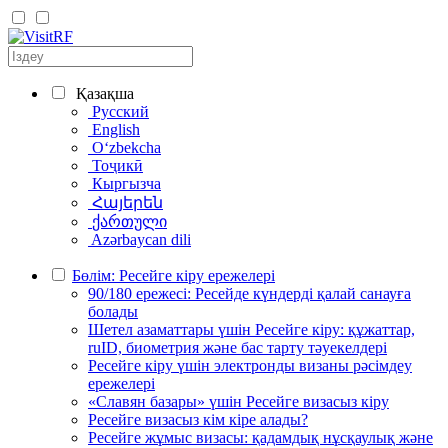
Қазақша
Русский
English
Oʻzbekcha
Тоҷикӣ
Кыргызча
Հայերեն
ქართული
Azərbaycan dili
Бөлім: Ресейге кіру ережелері
90/180 ережесі: Ресейде күндерді қалай санауға
болады
Шетел азаматтары үшін Ресейге кіру: құжаттар,
ruID, биометрия және бас тарту тәуекелдері
Ресейге кіру үшін электронды визаны рәсімдеу
ережелері
«Славян базары» үшін Ресейге визасыз кіру
Ресейге визасыз кім кіре алады?
Ресейге жұмыс визасы: қадамдық нұсқаулық және