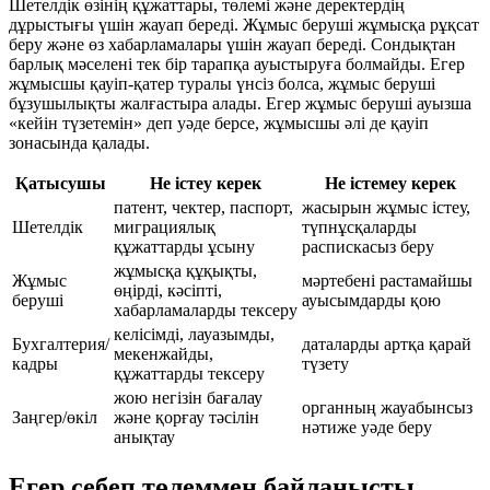
Шетелдік өзінің құжаттары, төлемі және деректердің
дұрыстығы үшін жауап береді. Жұмыс беруші жұмысқа рұқсат
беру және өз хабарламалары үшін жауап береді. Сондықтан
барлық мәселені тек бір тарапқа ауыстыруға болмайды. Егер
жұмысшы қауіп-қатер туралы үнсіз болса, жұмыс беруші
бұзушылықты жалғастыра алады. Егер жұмыс беруші ауызша
«кейін түзетемін» деп уәде берсе, жұмысшы әлі де қауіп
зонасында қалады.
Қатысушы
Не істеу керек
Не істемеу керек
патент, чектер, паспорт,
жасырын жұмыс істеу,
Шетелдік
миграциялық
түпнұсқаларды
құжаттарды ұсыну
распискасыз беру
жұмысқа құқықты,
Жұмыс
мәртебені растамайшы
өңірді, кәсіпті,
беруші
ауысымдарды қою
хабарламаларды тексеру
келісімді, лауазымды,
Бухгалтерия/
даталарды артқа қарай
мекенжайды,
кадры
түзету
құжаттарды тексеру
жою негізін бағалау
органның жауабынсыз
Заңгер/өкіл
және қорғау тәсілін
нәтиже уәде беру
анықтау
Егер себеп төлеммен байланысты