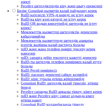
өзекті
Ресейге шетелдіктердің кіру және шығу ережелері
Бөлім: Gosuslugi қызметін қалай пайдалану керек
RuID қателесіп VPN-ді көреді: не істеу керек
RuID-қа кіру күні өзгерді: не істеу керек
RuID QR кодын көрсетпейді: шетелдік не істеу
керек?
Мемлекеттік қызметтер шетелдіктің деректерін
қабылдамайды
Мемлекеттік қызметтерде шетелдік азаматқа
есептік жазбаны қалай растауға болады
ruID және жаңа телефон нөмірі: тексеру керек
нәрселер
ruID: сапарға дейін тексеруге қажетті деректер
RuID-ты шетелдік телефон нөмірімен қалай өтуге
болады
RuID Ресей нөмірінсіз
RuID: паспорт деректері сәйкес келмейді
RuID: кіріс туралы өтініш жіберілмейді
Gosuslugi RuID: шетелдік қалай тіркеліп, өтініш
береді
Ресейге сапарды RuID арқылы тіркеу: кімге керек
ruID және Ресейге кіру: саяхат алдында кімге
өтініш қажет
Gosuslugi RuID қолданбасында тіркелу