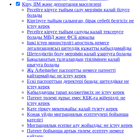
Кіру, ІІМ және депортация мәселелері
Ресейге кіруге тыйым салу мерзімін қалай білуге
болады
Кіргізуге тыйым салынған, бірақ себебі белгісіз: не
істеу керек
Ресейге кіруге тыйым салуды қалай тексеруге
болады МВД және ФСБ арқылы
Ішкі істер министрлігі апостиль немесе
легализациясыз шетелдік құжатты қабылдамайды
Шетелдіктің болу мерзімін қалай ұзартуға болады
Бақыланатын тұлғалардың тізілімінен қалай
шығуға болады
Жұ Arbeitgeber паспортты немесе патентті
қайтармайды: не істеу керек
Ескі паспорттың деректері базада: шетелдікке не
істеу керек
Қабылдаушы тарап қолжетімсіз: не істеу керек
Патент төлемі дұрыс емес КБК-ға жіберілді: не
істеу керек
Қате тіркеу мекенжайы: қалай түзету керек
Қонақ үйдің миграциялық есептеулері бойынша
қателігі
Миграциялық есепке алу жойылды: не істеу керек
Патент бойынша артық төлем: есептеу немесе
қайтару