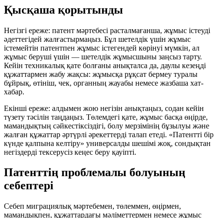
Қысқаша қорытынды
Негізгі ереже: патент мәртебесі расталмағанша, жұмыс істеуді
әдеттегідей жалғастырмаңыз. Бұл шетелдік үшін жұмыс
істемейтін патентпен жұмыс істегендей көрінуі мүмкін, ал
жұмыс беруші үшін — шетелдік жұмысшыны заңсыз тарту.
Кейін техникалық қате болғаны анықталса да, даулы кезеңді
құжаттармен жабу жақсы: жұмысқа рұқсат бермеу туралы
бұйрық, өтініш, чек, органның жауабы немесе жазбаша хат-
хабар.
Екінші ереже: алдымен жою негізін анықтаңыз, содан кейін
түзету тәсілін таңдаңыз. Төлемдегі қате, жұмыс басқа өңірде,
мамандықтың сәйкестіксіздігі, болу мерзімінің бұзылуы және
жалған құжаттар әртүрлі әрекеттерді талап етеді. «Патентті бір
күнде қалпына келтіру» универсалды шешімі жоқ, сондықтан
негіздерді тексерусіз кеңес беру қауіпті.
Патенттің проблемалы болуының
себептері
Себеп миграциялық мәртебемен, төлеммен, өңірмен,
мамандықпен, құжаттардағы мәліметтермен немесе жұмыс