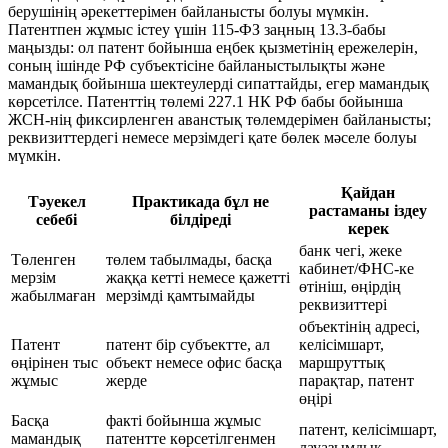
берушінің әрекеттерімен байланысты болуы мүмкін.
Патентпен жұмыс істеу үшін 115-ФЗ заңның 13.3-бабы
маңызды: ол патент бойынша еңбек қызметінің ережелерін,
соның ішінде РФ субъектісіне байланыстылықты және
мамандық бойынша шектеулерді сипаттайды, егер мамандық
көрсетілсе. Патенттің төлемі 227.1 НК РФ бабы бойынша
ЖСН-нің фиксирленген аванстық төлемдерімен байланысты;
реквизиттердегі немесе мерзімдегі қате бөлек мәселе болуы
мүмкін.
Қайдан
Тәуекел
Практикада бұл не
растаманы іздеу
себебі
білдіреді
керек
банк чегі, жеке
Төленген
төлем табылмады, басқа
кабинет/ФНС-ке
мерзім
жаққа кетті немесе қажетті
өтініш, өңірдің
жабылмаған
мерзімді қамтымайды
реквизиттері
объектінің адресі,
Патент
патент бір субъектте, ал
келісімшарт,
өңірінен тыс
объект немесе офис басқа
маршруттық
жұмыс
жерде
парақтар, патент
өңірі
Басқа
факті бойынша жұмыс
патент, келісімшарт,
мамандық
патентте көрсетілгенмен
лауазымдық