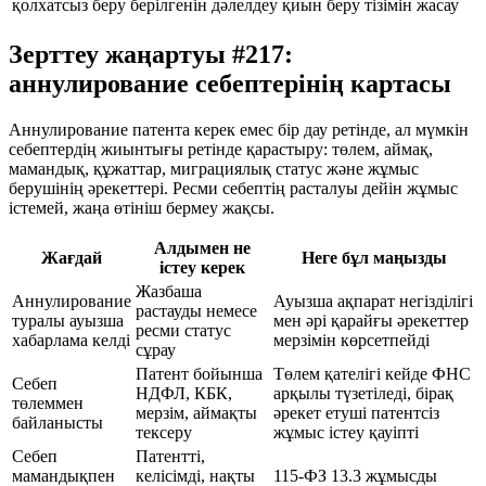
қолхатсыз беру
берілгенін дәлелдеу қиын
беру тізімін жасау
Зерттеу жаңартуы #217:
аннулирование себептерінің картасы
Аннулирование патента керек емес бір дау ретінде, ал мүмкін
себептердің жиынтығы ретінде қарастыру: төлем, аймақ,
мамандық, құжаттар, миграциялық статус және жұмыс
берушінің әрекеттері. Ресми себептің расталуы дейін жұмыс
істемей, жаңа өтініш бермеу жақсы.
Алдымен не
Жағдай
Неге бұл маңызды
істеу керек
Жазбаша
Аннулирование
Ауызша ақпарат негізділігі
растауды немесе
туралы ауызша
мен әрі қарайғы әрекеттер
ресми статус
хабарлама келді
мерзімін көрсетпейді
сұрау
Патент бойынша
Төлем қателігі кейде ФНС
Себеп
НДФЛ, КБК,
арқылы түзетіледі, бірақ
төлеммен
мерзім, аймақты
әрекет етуші патентсіз
байланысты
тексеру
жұмыс істеу қауіпті
Себеп
Патентті,
мамандықпен
келісімді, нақты
115-ФЗ 13.3 жұмысды