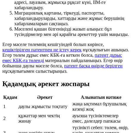
адресі, лауазым, жұмысқа рұқсат күні, ІІМ-ге
хабарландыру.
Миграциялық картаны, тіркеуді, паспортты,
хабарландыруларды, хаттарды және жұмыс берушінің
хабарламаларын сақтаңыз.
Мәселені қашан білгеніңізді жазып алыңыз: бұл
түсіндірмелер мен әрі қарайғы әрекеттер үшін маңызды.
Егер мәселе төлемнің кешігуіндей болып көрінсе,
кешіктірілген патентпен не істеу керек
нұсқаулығын ашыңыз.
Егер төлем дұрыс емес КБК-ға кеткен болса,
патент дұрыс
емес КБК-ға төленді
материалын пайдаланыңыз. Егер өңір
бойынша даулы мәселе болса,
патент басқа өңірде берілген
нұсқаулығымен салыстырыңыз.
Қадамдық әрекет жоспары
Қадам
Әрекет
Алынатын нәтиже
жаңа ықтимал бұзушылық
1
даулы жұмысты тоқтату
кезеңі жоқ
құжаттар мен чектің
ауызша түсініктемелер
2
жинау
емес, дәлелдер папкасы
түсінікті себеп: төлем, өңір,
3
жою негізін сұрау
кәсіп, құжаттар немесе