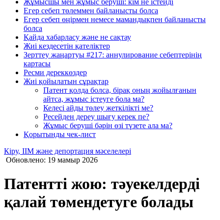
Жұмысшы мен жұмыс беруші: кім не істейді
Егер себеп төлеммен байланысты болса
Егер себеп өңірмен немесе мамандықпен байланысты
болса
Қайда хабарласу және не сақтау
Жиі кездесетін қателіктер
Зерттеу жаңартуы #217: аннулирование себептерінің
картасы
Ресми дереккөздер
Жиі қойылатын сұрақтар
Патент қолда болса, бірақ оның жойылғанын
айтса, жұмыс істеуге бола ма?
Келесі айды төлеу жеткілікті ме?
Ресейден дереу шығу керек пе?
Жұмыс беруші бәрін өзі түзете ала ма?
Қорытынды чек-лист
Кіру, ІІМ және депортация мәселелері
Обновлено: 19 мамыр 2026
Патентті жою: тәуекелдерді
қалай төмендетуге болады