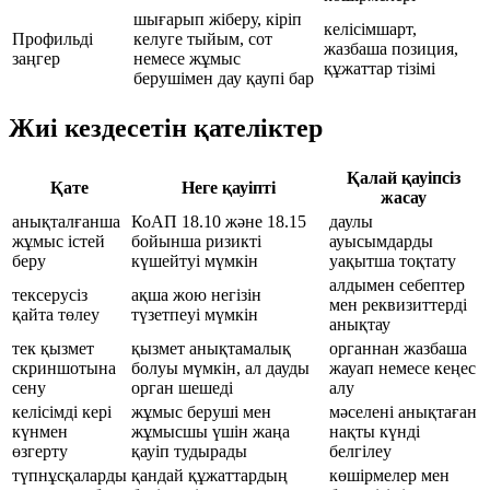
шығарып жіберу, кіріп
келісімшарт,
Профильді
келуге тыйым, сот
жазбаша позиция,
заңгер
немесе жұмыс
құжаттар тізімі
берушімен дау қаупі бар
Жиі кездесетін қателіктер
Қалай қауіпсіз
Қате
Неге қауіпті
жасау
анықталғанша
КоАП 18.10 және 18.15
даулы
жұмыс істей
бойынша ризикті
ауысымдарды
беру
күшейтуі мүмкін
уақытша тоқтату
алдымен себептер
тексерусіз
ақша жою негізін
мен реквизиттерді
қайта төлеу
түзетпеуі мүмкін
анықтау
тек қызмет
қызмет анықтамалық
органнан жазбаша
скриншотына
болуы мүмкін, ал дауды
жауап немесе кеңес
сену
орган шешеді
алу
келісімді кері
жұмыс беруші мен
мәселені анықтаған
күнмен
жұмысшы үшін жаңа
нақты күнді
өзгерту
қауіп тудырады
белгілеу
түпнұсқаларды
қандай құжаттардың
көшірмелер мен