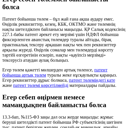
болса
Патент бойынша төлем – бұл жай ғана ақша аудару емес.
Өңірлік реквизиттер, кезең, КБК, ОКТМО және төлемнің
нақты шетелдікпен байланысы маңызды. ҚР Салық кодексінің
227.1-бабы патент әрекет ету мерзімі үшін НДФЛ бойынша
фиксирленген аванстық төлемдер туралы айтады, бірақ
практикалық тексеру әрқашан нақты чек пен реквизиттер
арқылы жүреді. Өңірлік сомалар мен төлемдерді көрсету
тәртібі өзгеретінін ескеріп, нақты «қауіпсіз мерзімді»
тексерусіз атаудан аулақ болыңыз.
Егер төлем қажетті мөлшерден артық төленсе,
патент
бойынша артық төлем
туралы жеке нұсқаулықты қараңыз.
Егер реквизиттер дұрыс болмаса,
патент төлеміндегі қате
және
патент төлемі көрсетілмейді
материалдары пайдалы.
Егер себеп өңірмен немесе
мамандықпен байланысты болса
13.3-бап, №115-ФЗ заңы дәл осы жерде маңызды: жұмыс
беруші шетелдікті патент бойынша РФ субъектісінің шегінен
тыс, патент берілген жерден, сондай-ақ мамандық, арнайы