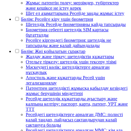
Жұмыс патентін төлеу: мерзімдер, түбіртектер
және кешіксе не істеу керек
Шет ел азаматтарына Ресейде заңды жұмыс істеу
Бөлім: Ресейге кіру үшін биометрия
Шетелдік Ресейде биометрияны қайда тапсырады
Биометрия себепті шетелдік SIM картасы
бұғатталды
Ресейге кіргендегі биометрия: шетелдік не
тапсырады және қалай дайындалады
Бөлім: Жиі қойылатын сұрақтар
Жалдау және тіркеу: шетелдіктің құжаттары
Отельге тіркелу: шетелдік үшін тексеру тізімі
Мәскеудегі көлік: шетелдіктерге арналған
нұсқаулық
Апостиль және құжаттарды Ресей үшін
легализациялау
Патентпен шетелдікті жұмысқа қабылдау кезіндегі
жұмыс берушінің міндеттері
Ресейде шетелдік құжаттарды ауыстыру және
қалпына келтіру: паспорт, карта, патент, УРТ және
ТТТ
Ресейдегі шетелдіктерге арналған ДМС: полисті
қалай таңдап, пайдасыз сақтандырудан қалай
сақтануға болады
Ресейдегі шетелдіктерге арналған ММС: кім ала