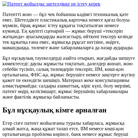
Патентті жою — бұл чек бойынша кәдімгі техникалық қате
емес. Шетелдікте пластикалық карточка немесе қағаз болуы
мүмкін, бірақ жұмыс істеу құқығы тоқтатылған немесе
күмәнді. Ең қауіпті сценарий — жұмыс беруші «тексеріп
жатқанда» ауысымдарды жалғастыру, өйткені тексеру кезінде
тек құжатқа ғана емес, жұмысқа рұқсат негізіне, өңірге,
мамандыққа, төлемге және хабарламаларға да назар аударады.
Бұл нұсқаулық тәуекелдерді азайта отырып, жағдайды шешуге
көмектеседі: даулы жұмысты тоқтатып, дәлелдер жинап, жою
себебін түсініп, салық төлемдерін тексеріп, ІІМ, көші-қон
орталығына, ФНС-қа, жұмыс берушіге немесе заңгерге жүгіну
қажет пе екендігін шешіңіз. Материал жеке консультацияны
алмастырмайды: салдары азаматтық, кіріс күні, болу мерзімі,
патент өңірі, келісімшарт, жұмыс берушінің хабарламалары
және фактілік жұмысқа байланысты.
Бұл нұсқаулық кімге арналған
Егер сізге патент жойылғаны туралы хабарласа, жұмысқа
алмай жатса, жаңа құжат талап етсе, ІІМ немесе көші-қон
орталығында проблема көрінсе, банк немесе жұмыс беруші