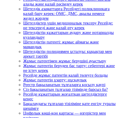
алады және қалай рәсімдеу керек
Шетелдік азаматтарға Ресейдегі поликлиникаға
қалай бару керек: ОМС, ДМС, ақылы немесе
жедел жәрдем
Шетелдіктер үшін медициналық тексеру Ресейде:
не тексереді және қалай өту керек
Шетелдіктің құжаттарын аудару және нотариалды
куәландыру
Шетелдіктің патенті: жұмыс аймағы және
мамандық
Шетелдіктің полициямен ұсталуы: құқықтар мен
әрекет тәртібі
Жұмыс патентімен жұмыс берушіні ауыстыру
Жұмыс патентін беруден бас тарту: себептері және
не істеу керек
Ресейде жұмыс патентін қалай төлеуге болады
Жұмыс патентін ұзарту: нұсқаулық
Реестр бақыланатын тұлғаларға қосылу қаупі
Сіз бақыланатын тұлғалар тізімінде барсыз ба?
Ресейде құжаттарын жоғалтқан шетелдіктерге
кеңес
Бақылаудағы тұлғалар тізіліміне қате енгізу туралы
шешімге
Цифрлық көші-қон картасы — өзгерістер мен
рәсімдеу