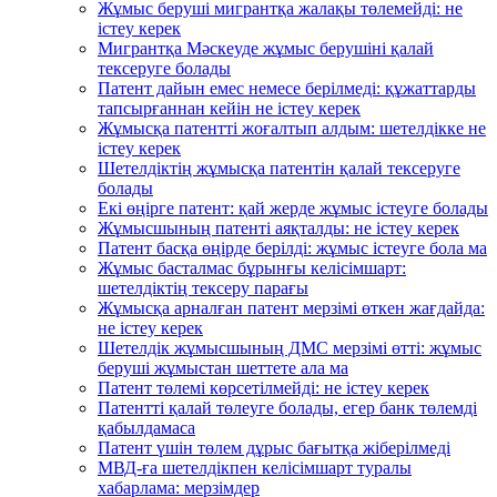
Жұмыс беруші мигрантқа жалақы төлемейді: не
істеу керек
Мигрантқа Мәскеуде жұмыс берушіні қалай
тексеруге болады
Патент дайын емес немесе берілмеді: құжаттарды
тапсырғаннан кейін не істеу керек
Жұмысқа патентті жоғалтып алдым: шетелдікке не
істеу керек
Шетелдіктің жұмысқа патентін қалай тексеруге
болады
Екі өңірге патент: қай жерде жұмыс істеуге болады
Жұмысшының патенті аяқталды: не істеу керек
Патент басқа өңірде берілді: жұмыс істеуге бола ма
Жұмыс басталмас бұрынғы келісімшарт:
шетелдіктің тексеру парағы
Жұмысқа арналған патент мерзімі өткен жағдайда:
не істеу керек
Шетелдік жұмысшының ДМС мерзімі өтті: жұмыс
беруші жұмыстан шеттете ала ма
Патент төлемі көрсетілмейді: не істеу керек
Патентті қалай төлеуге болады, егер банк төлемді
қабылдамаса
Патент үшін төлем дұрыс бағытқа жіберілмеді
МВД-ға шетелдікпен келісімшарт туралы
хабарлама: мерзімдер