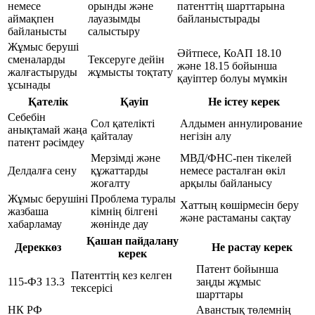
немесе
орынды және
патенттің шарттарына
аймақпен
лауазымды
байланыстырады
байланысты
салыстыру
Жұмыс беруші
Әйтпесе, КоАП 18.10
сменаларды
Тексеруге дейін
және 18.15 бойынша
жалғастыруды
жұмысты тоқтату
қауіптер болуы мүмкін
ұсынады
Қателік
Қауіп
Не істеу керек
Себебін
Сол қателікті
Алдымен аннулирование
анықтамай жаңа
қайталау
негізін алу
патент рәсімдеу
Мерзімді және
МВД/ФНС-пен тікелей
Делдалға сену
құжаттарды
немесе расталған өкіл
жоғалту
арқылы байланысу
Жұмыс берушіні
Проблема туралы
Хаттың көшірмесін беру
жазбаша
кімнің білгені
және растаманы сақтау
хабарламау
жөнінде дау
Қашан пайдалану
Дереккөз
Не растау керек
керек
Патент бойынша
Патенттің кез келген
115-ФЗ 13.3
заңды жұмыс
тексерісі
шарттары
НК РФ
Аванстық төлемнің