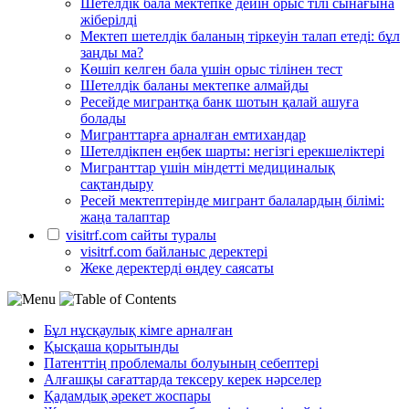
Шетелдік бала мектепке дейін орыс тілі сынағына
жіберілді
Мектеп шетелдік баланың тіркеуін талап етеді: бұл
заңды ма?
Көшіп келген бала үшін орыс тілінен тест
Шетелдік баланы мектепке алмайды
Ресейде мигрантқа банк шотын қалай ашуға
болады
Мигранттарға арналған емтихандар
Шетелдікпен еңбек шарты: негізгі ерекшеліктері
Мигранттар үшін міндетті медициналық
сақтандыру
Ресей мектептерінде мигрант балалардың білімі:
жаңа талаптар
visitrf.com сайты туралы
visitrf.com байланыс деректері
Жеке деректерді өңдеу саясаты
Бұл нұсқаулық кімге арналған
Қысқаша қорытынды
Патенттің проблемалы болуының себептері
Алғашқы сағаттарда тексеру керек нәрселер
Қадамдық әрекет жоспары