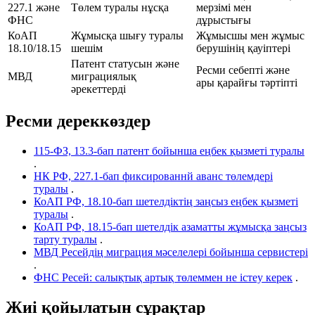
227.1 және
Төлем туралы нұсқа
мерзімі мен
ФНС
дұрыстығы
КоАП
Жұмысқа шығу туралы
Жұмысшы мен жұмыс
18.10/18.15
шешім
берушінің қауіптері
Патент статусын және
Ресми себепті және
МВД
миграциялық
ары қарайғы тәртіпті
әрекеттерді
Ресми дереккөздер
115-ФЗ, 13.3-бап патент бойынша еңбек қызметі туралы
.
НК РФ, 227.1-бап фиксированнй аванс төлемдері
туралы
.
КоАП РФ, 18.10-бап шетелдіктің заңсыз еңбек қызметі
туралы
.
КоАП РФ, 18.15-бап шетелдік азаматты жұмысқа заңсыз
тарту туралы
.
МВД Ресейдің миграция мәселелері бойынша сервистері
.
ФНС Ресей: салықтық артық төлеммен не істеу керек
.
Жиі қойылатын сұрақтар