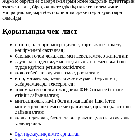
Жұмыс беруші өз хабарламаларын және кадрлық құжаттарын
түзете алады, бірақ ол шетелдіктің патент, төлем және
миграциялық мәртебесі бойынша әрекеттерін ауыстыра
алмайды.
Қорытынды чек-лист
патент, паспорт, миграциялық карта және тіркелу
көшірмелері сақталған;
барлық төлем чекалары мен деректемелер жиналған;
даулы кезеңдегі жұмыс тоқтатылған немесе жазбаша
түрде қауіпсіз ретінде келісілген;
жою себебі тек ауызша емес, расталған;
өңір, мамандық, келісім және жұмыс берушінің
хабарламалары тексерілген;
төлем қатесі болған жағдайда ФНС немесе банкке
өтініш дайындалған;
миграциялық қауіп болған жағдайда Ішкі істер
министрлігіне немесе миграциялық орталыққа өтініш
дайындалған;
жалған даталар, бөтен чекалар және құжатсыз ауызша
уәделер жоқ.
Бұл нұсқаулық кімге арналған
Қысқаша қорытынды