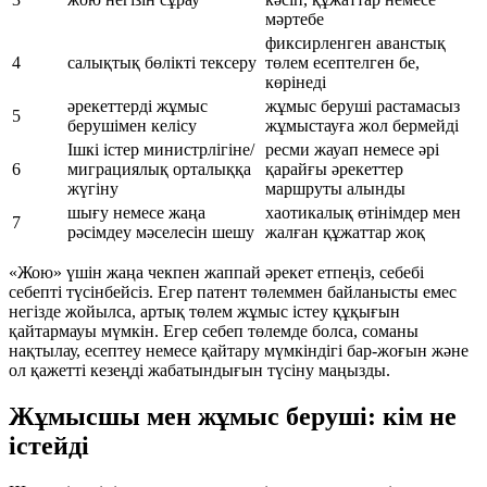
мәртебе
фиксирленген аванстық
4
салықтық бөлікті тексеру
төлем есептелген бе,
көрінеді
әрекеттерді жұмыс
жұмыс беруші растамасыз
5
берушімен келісу
жұмыстауға жол бермейді
Ішкі істер министрлігіне/
ресми жауап немесе әрі
6
миграциялық орталыққа
қарайғы әрекеттер
жүгіну
маршруты алынды
шығу немесе жаңа
хаотикалық өтінімдер мен
7
рәсімдеу мәселесін шешу
жалған құжаттар жоқ
«Жою» үшін жаңа чекпен жаппай әрекет етпеңіз, себебі
себепті түсінбейсіз. Егер патент төлеммен байланысты емес
негізде жойылса, артық төлем жұмыс істеу құқығын
қайтармауы мүмкін. Егер себеп төлемде болса, соманы
нақтылау, есептеу немесе қайтару мүмкіндігі бар-жоғын және
ол қажетті кезеңді жабатындығын түсіну маңызды.
Жұмысшы мен жұмыс беруші: кім не
істейді