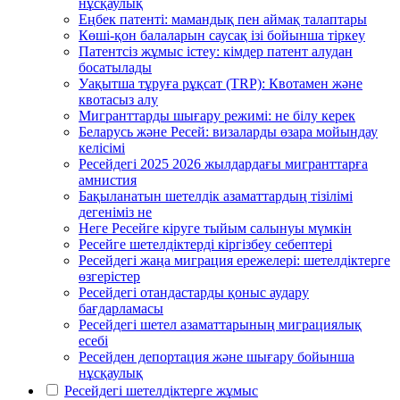
нұсқаулық
Еңбек патенті: мамандық пен аймақ талаптары
Көші-қон балаларын саусақ ізі бойынша тіркеу
Патентсіз жұмыс істеу: кімдер патент алудан
босатылады
Уақытша тұруға рұқсат (TRP): Квотамен және
квотасыз алу
Мигранттарды шығару режимі: не білу керек
Беларусь және Ресей: визаларды өзара мойындау
келісімі
Ресейдегі 2025 2026 жылдардағы мигранттарға
амнистия
Бақыланатын шетелдік азаматтардың тізілімі
дегеніміз не
Неге Ресейге кіруге тыйым салынуы мүмкін
Ресейге шетелдіктерді кіргізбеу себептері
Ресейдегі жаңа миграция ережелері: шетелдіктерге
өзгерістер
Ресейдегі отандастарды қоныс аудару
бағдарламасы
Ресейдегі шетел азаматтарының миграциялық
есебі
Ресейден депортация және шығару бойынша
нұсқаулық
Ресейдегі шетелдіктерге жұмыс