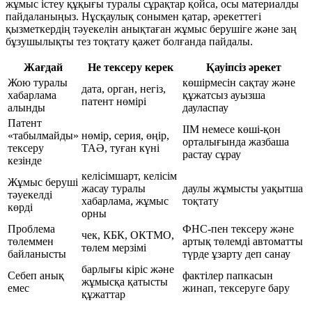
жұмыс істеу құқығы туралы сұрақтар қойса, осы материалды
пайдаланыңыз. Нұсқаулық сонымен қатар, әрекеттегі
қызметкердің тәуекелін анықтаған жұмыс берушіге және заң
бұзушылықты тез тоқтату қажет болғанда пайдалы.
Жағдай
Не тексеру керек
Қауіпсіз әрекет
Жою туралы
көшірмесін сақтау және
дата, орган, негіз,
хабарлама
құжатсыз ауызша
патент нөмірі
алынды
дауласпау
Патент
ІІМ немесе көші-қон
«табылмайды»
нөмір, серия, өңір,
орталығында жазбаша
тексеру
ТАӘ, туған күні
растау сұрау
кезінде
келісімшарт, келісім
Жұмыс беруші
жасау туралы
даулы жұмысты уақытша
тәуекелді
хабарлама, жұмыс
тоқтату
көрді
орны
Проблема
ФНС-пен тексеру және
чек, КБК, ОКТМО,
төлеммен
артық төлемді автоматты
төлем мерзімі
байланысты
түрде ұзарту деп санау
барлығы кіріс және
Себеп анық
фактілер папкасын
жұмысқа қатысты
емес
жинап, тексеруге бару
құжаттар