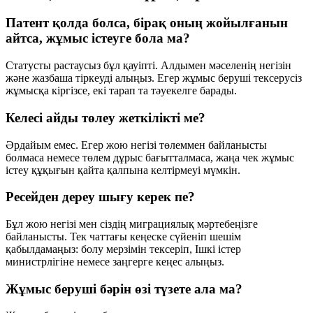
Патент қолда болса, бірақ оның жойылғанын
айтса, жұмыс істеуге бола ма?
Статусты растаусыз бұл қауіпті. Алдымен мәселенің негізін
және жазбаша тіркеуді алыңыз. Егер жұмыс беруші тексерусіз
жұмысқа кіргізсе, екі тарап та тәуекелге барады.
Келесі айды төлеу жеткілікті ме?
Әрдайым емес. Егер жою негізі төлеммен байланысты
болмаса немесе төлем дұрыс бағытталмаса, жаңа чек жұмыс
істеу құқығын қайта қалпына келтірмеуі мүмкін.
Ресейден дереу шығу керек пе?
Бұл жою негізі мен сіздің миграциялық мәртебеңізге
байланысты. Тек чаттағы кеңеске сүйеніп шешім
қабылдамаңыз: болу мерзімін тексеріп, Ішкі істер
министрлігіне немесе заңгерге кеңес алыңыз.
Жұмыс беруші бәрін өзі түзете ала ма?