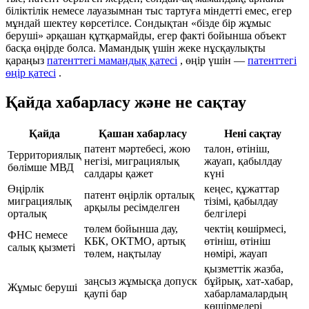
біліктілік немесе лауазымнан тыс тартуға міндетті емес, егер
мұндай шектеу көрсетілсе. Сондықтан «бізде бір жұмыс
беруші» әрқашан құтқармайды, егер факті бойынша объект
басқа өңірде болса. Мамандық үшін жеке нұсқаулықты
қараңыз
патенттегі мамандық қатесі
, өңір үшін —
патенттегі
өңір қатесі
.
Қайда хабарласу және не сақтау
Қайда
Қашан хабарласу
Нені сақтау
патент мәртебесі, жою
талон, өтініш,
Территориялық
негізі, миграциялық
жауап, қабылдау
бөлімше МВД
салдары қажет
күні
Өңірлік
кеңес, құжаттар
патент өңірлік орталық
миграциялық
тізімі, қабылдау
арқылы ресімделген
орталық
белгілері
төлем бойынша дау,
чектің көшірмесі,
ФНС немесе
КБК, ОКТМО, артық
өтініш, өтініш
салық қызметі
төлем, нақтылау
нөмірі, жауап
қызметтік жазба,
заңсыз жұмысқа допуск
бұйрық, хат-хабар,
Жұмыс беруші
қаупі бар
хабарламалардың
көшірмелері