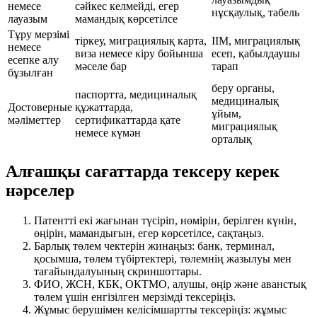
немесе
сәйкес келмейді, егер
нұсқаулық, табель
лауазым
мамандық көрсетілсе
Тұру мерзімі
тіркеу, миграциялық карта,
ІІМ, миграциялық
немесе
виза немесе кіру бойынша
есеп, қабылдаушы
есепке алу
мәселе бар
тарап
бұзылған
беру органы,
паспортта, медициналық
медициналық
Достоверные
құжаттарда,
ұйым,
мәліметтер
сертификаттарда қате
миграциялық
немесе күмән
орталық
Алғашқы сағаттарда тексеру керек
нәрселер
Патентті екі жағынан түсіріп, нөмірін, берілген күнін,
өңірін, мамандығын, егер көрсетілсе, сақтаңыз.
Барлық төлем чектерін жинаңыз: банк, терминал,
қосымша, төлем түбіртектері, төлемнің жазылуы мен
тағайындалуының скриншоттары.
ФИО, ЖСН, КБК, ОКТМО, алушы, өңір және аванстық
төлем үшін енгізілген мерзімді тексеріңіз.
Жұмыс берушімен келісімшартты тексеріңіз: жұмыс