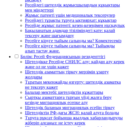
Ресейдегі шетелдік жұмысшылардың құқықтары
мен міндеттері
Жұмыс патенті үшін медициналық тексерулер
Ресейдегі тұрақты тұруға ықтиярхат: құқықтар
Ресейде жұмыс патенті: кезең-кезеңімен нұсқаулық
Бақыланатын адамдар тізіліміндегі қате: қалай
тексеру және шағымдану
Ресейге кіруге тыйым салынды ма? Көмектесеміз
Ресейге кіруге тыйым салынды ма? Тыйымды
алып тастау және.
Бөлім: Ресей Федерациясының резиденттігі
Шетелдікке Ресейде СНИЛС алу: қайдан алу керек
және ол не үшін қажет
Шетелдік азаматтың тіркеу мерзімін ұзарту
жолдары
Тұратын мекенжайды өзгерту: шетелдік азаматқа
не тексеру қажет
Балалар мектебі: шетелдіктің құжаттары
Сыртқы азаматтарға тұрғын үйді жалға беру
кезінде миграциялық есепке алу
Шетелдік баланың миграциялық есебін тіркеу
Шетелдіктің РФ-дағы ЖСН: қалай алуға болады
Тұруға рұқсат бойынша жылдық хабарландыруды
жіберіп алсаңыз: не істеу керек