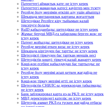
Патенттегі аймақтық қате: не істеу керек
Патенттегі мамандық қатесі: қауіптер мен түзету
Ресейде болу мерзімін өткізіп алу үшін айыппұл
Шекарада миграциялық картаны жоғалттым
Шетелдікке Ресейге кіру тыйымын қалай
тексеруге болады
RuID қабылданбады: шетелдікке не істеу керек
Жұмыс беруші МВД-ға хабарлама берген жоқ: не
істеу керек
Патент жойылды: шетелдікке не істеу керек
Ресейде мерзімі өткен виза: не істеу керек
Шекарада кіргізуден бас тартты: не істеу керек
Шетелдікті тіркеуден бас тартқан меншік иесі
Шетелдіктің көшуі: тіркеуді қалай жаңарту керек
Көші-қон есебіне қабылдаудан бас тартылды: не
істеу керек
Ресейде болу мерзімі асып кеткен жағдайда не
істеу керек
Көші-қон тіркеу мерзімі өтті: не істеу керек
Шетелдіктің СНИЛС-ы дерекқордан табылмады:
не істеу керек
Банк заблокировал карта из-за РКЛ: не істеу керек
МВД деректеріндегі қателік: не істеу керек
Шетелдік азамат РКЛ-ға түскен жағдайда отбасы
не істеуі керек