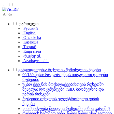
ქართული
Русский
English
Oʻzbekcha
Қазақша
Тоҷикӣ
Кыргызча
Հայերեն
Azərbaycan dili
განყოფილება: რუსეთის შემოსვლის წესები
90/180 წესი: როგორ უნდა ითვალოთ დღეები
რუსეთში
უცხო ქვეყნის მოქალაქეებისთვის რუსეთში
შესვლა: დოკუმენტები, ruID, ბიომეტრია და
უარის რისკები
რუსეთში შესვლის ელექტრონული ვიზის
წესები
ვინ შეიძლება შევიდეს რუსეთში ვიზის გარეშე?
რუსეთის სამუშაო ვიზა: ნაბიჯ ნაბიჯ გზამკვლევი