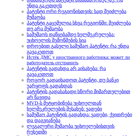
უნდა გაკეთდეს
პატენტი ორი რეგიონისთვის: სად შეიძლება
მუშაობა
პატენტი გაცემულია სხვა რეგიონში: შეიძლება
თუ არა მუშაობა
სამუშაოს დაწყებამდე ხელშეკრულება:
უცხოელის შემოწმების სია
დროებით გასული სამუშაო პატენტი: რა უნდა
გავაკეთოთ
Истёк ДМС у иностранного работника: может ли
работодатель отстранить
პატენტის გადახდა არ აისახება: რა
გავაკეთოთ
როგორ გადაიხადოთ პატენტი, თუ ბანკი
უარყოფს გადახდას
პატენტის გადასახადი სწორი მიმართულებით
არ წავიდა
MVD-ს შეტყობინება უცხოელთან
ხელშეკრულების შესახებ: ვადები
სამუშაო პატენტის გადახდა: ვადები, ქვითრები
და დაგვიანება
ლეგალური მუშაობა უცხოელებისთვის
რუსეთში