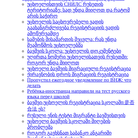
უცხოელისთვის СНИЛС რუსეთის
ტერიტორიაზე: სად უნდა მიიღოთ და რატომ
არის საჭირო
უცხოელის საცხოვრებელი ვადის
გაახანგრძლივება რეგისტრაციის ვადის
ამოწურვამდე
სამების მისამართის შეცვლა: რას უნდა
შეამოწმოს უცხოელებმა
ბავშვის სკოლა: უცხოელის დოკუმენტები
უღირთა ნომერი უცხოელისათვის რუსეთში:
როგორ უნდა მიიღოთ
უცხოელი ბავშვის მიგრაციული რეგისტრაცია
ქირავნობის დროს მიგრაციის რეგისტრაცია
Пропустил ежегодное уведомление по ВНЖ: что
делать
Ребёнка-иностранца направили на тест русского
языка перед школой
ბავშვი-უცხოელის რეგისტრაცია სკოლაში:是否
合法 ეს?
რუსული ენის ტესტი მიგრანტი ბავშვისთვის
უცხოელი ბავშვის სკოლაში მიღების
პრობლემა
როგორ გავხსნათ საბანკო ანგარიში