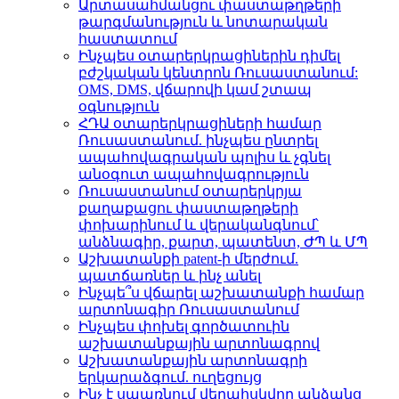
Արտասահմանցու փաստաթղթերի
թարգմանություն և նոտարական
հաստատում
Ինչպես օտարերկրացիներին դիմել
բժշկական կենտրոն Ռուսաստանում:
OMS, DMS, վճարովի կամ շտապ
օգնություն
ՀԴԱ օտարերկրացիների համար
Ռուսաստանում. ինչպես ընտրել
ապահովագրական պոլիս և չգնել
անօգուտ ապահովագրություն
Ռուսաստանում օտարերկրյա
քաղաքացու փաստաթղթերի
փոխարինում և վերականգնում՝
անձնագիր, քարտ, պատենտ, ԺՊ և ՄՊ
Աշխատանքի patent-ի մերժում.
պատճառներ և ինչ անել
Ինչպե՞ս վճարել աշխատանքի համար
արտոնագիր Ռուսաստանում
Ինչպես փոխել գործատուին
աշխատանքային արտոնագրով
Աշխատանքային արտոնագրի
երկարաձգում. ուղեցույց
Ինչ է սպառնում վերահսկվող անձանց