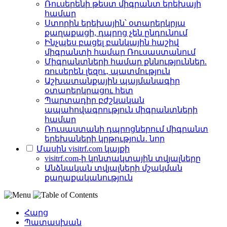
Ռուսերենի թեստ միգրանտ երեխայի
համար
Ստորին երեխային՝ օտարերկրյա
քաղաքացի, դպրոց չեն ընդունում
Ինչպես բացել բանկային հաշիվ
միգրանտի համար Ռուսաստանում
Միգրանտների համար քննություններ.
ռուսերեն լեզու, պատմություն
Աշխատանքային պայմանագիր
օտարերկրացու հետ
Պարտադիր բժշկական
ապահովագրություն միգրանտների
համար
Ռուսաստանի դպրոցներում միգրանտ
երեխաների կրթություն․ նոր
Մասին visitrf.com կայքի
visitrf.com-ի կոնտակտային տվյալները
Անձնական տվյալների մշակման
քաղաքականություն
Հարց
Պատասխան