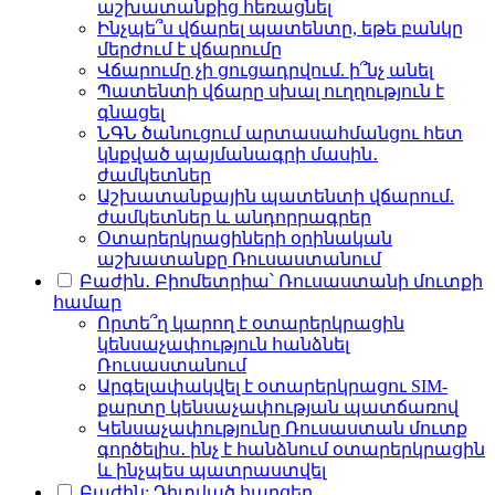
աշխատանքից հեռացնել
Ինչպե՞ս վճարել պատենտը, եթե բանկը
մերժում է վճարումը
Վճարումը չի ցուցադրվում. ի՞նչ անել
Պատենտի վճարը սխալ ուղղություն է
գնացել
ՆԳՆ ծանուցում արտասահմանցու հետ
կնքված պայմանագրի մասին․
ժամկետներ
Աշխատանքային պատենտի վճարում.
ժամկետներ և անդորրագրեր
Օտարերկրացիների օրինական
աշխատանքը Ռուսաստանում
Բաժին․ Բիոմետրիա՝ Ռուսաստանի մուտքի
համար
Որտե՞ղ կարող է օտարերկրացին
կենսաչափություն հանձնել
Ռուսաստանում
Արգելափակվել է օտարերկրացու SIM-
քարտը կենսաչափության պատճառով
Կենսաչափությունը Ռուսաստան մուտք
գործելիս․ ինչ է հանձնում օտարերկրացին
և ինչպես պատրաստվել
Բաժին: Դիտված հարցեր