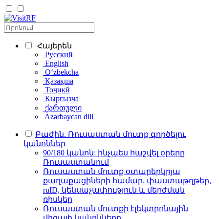
Հայերեն
Русский
English
Oʻzbekcha
Қазақша
Тоҷикӣ
Кыргызча
ქართული
Azərbaycan dili
Բաժին. Ռուսաստան մուտք գործելու
կանոններ
90/180 կանոն: ինչպես հաշվել օրերը
Ռուսաստանում
Ռուսաստան մուտք օտարերկրյա
քաղաքացիների համար. փաստաթղթեր,
ruID, կենսաչափություն և մերժման
ռիսկեր
Ռուսաստան մուտքի էլեկտրոնային
վիզայի կանոնները