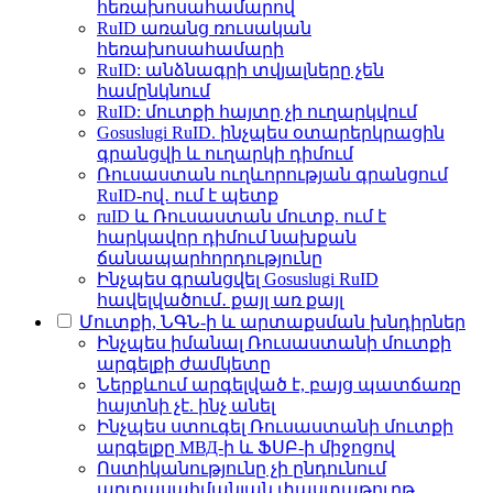
հեռախոսահամարով
RuID առանց ռուսական
հեռախոսահամարի
RuID: անձնագրի տվյալները չեն
համընկնում
RuID: մուտքի հայտը չի ուղարկվում
Gosuslugi RuID. ինչպես օտարերկրացին
գրանցվի և ուղարկի դիմում
Ռուսաստան ուղևորության գրանցում
RuID-ով․ ում է պետք
ruID և Ռուսաստան մուտք. ում է
հարկավոր դիմում նախքան
ճանապարհորդությունը
Ինչպես գրանցվել Gosuslugi RuID
հավելվածում․ քայլ առ քայլ
Մուտքի, ՆԳՆ-ի և արտաքսման խնդիրներ
Ինչպես իմանալ Ռուսաստանի մուտքի
արգելքի ժամկետը
Ներքևում արգելված է, բայց պատճառը
հայտնի չէ. ինչ անել
Ինչպես ստուգել Ռուսաստանի մուտքի
արգելքը МВД-ի և ՖՍԲ-ի միջոցով
Ոստիկանությունը չի ընդունում
արտասահմանյան փաստաթուղթ