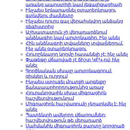
առանց ապոստիլի կամ լեգալիզացիայի
Ինչպես երկարացնել օտարերկրացու
գտնվելու ժամկետը
Ինչպես դուրս գալ վերահսկվող անձանց
ռեգիստրից
Աշխատատուն չի վերադարձնում
անձնագիր կամ արտոնագիր. Ինչ անել
Հին անձնագրի տվյալները տվյալներում.
Ինչ անել օտարերկրացու
Հյուրընկալող կողմը հասանելի չէ: ինչ անել
Փաթեթը վճարված չէ ճիշտ ԿԲԿ-ով: ինչ
անել
Գործնական սխալը արտոնագրում:
ռիսկեր և ուղղում
Ինչպես ստուգել մուտքի արգելքը
ճանապարհորդությունից առաջ
Հյուրանոցային սխալ միգրացիոն
հաշվետվությունում
Միգրացիոն հաշվառումը չեղարկվել է: ինչ
անել
Պատենտի ավելորդ վճարումներ:
հաշվետվություն թե վերադարձ
Սահմանին միգրացիոն քարտը կորցրած