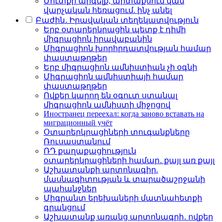
Մուտքի արգելք, արտաքսում կամ
վարչական հեռացում. ինչ անել
Բաժին․ Իրավական տեղեկատվություն
Երբ օտարերկրացին պետք է դիմի
միգրացիոն իրավաբանին
Միգրացիոն խորհրդատվության համար
փաստաթղթեր
Երբ միգրացիոն ամնիստիան չի օգնի
Միգրացիոն ամնիստիայի համար
փաստաթղթեր
Ովքեր կարող են օգուտ ստանալ
միգրացիոն ամնիստի միջոցով
Иностранец переехал: когда заново вставать на
миграционный учёт
Օտարերկրացիների տուգանքները
Ռուսաստանում
ՌԴ քաղաքացիություն
օտարերկրացիների համար․ քայլ առ քայլ
Աշխատանքի արտոնագիր.
մասնագիտության և տարածաշրջանի
պահանջներ
Միգրանտ երեխաների մատնահետքի
գրանցում
Աշխատանք առանց արտոնագրի․ ովքեր