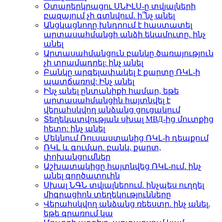
Օտարերկրացու ՍՆԻԼՍ-ը տվյալների
բազայում չի գտնվում. ի՞նչ անել
Անցկացնողը խնդրում է հաստատել
արտասահմանցի անձի եկամուտը. ինչ
անել
Արտասահմանցուն բանկը ծառայություն
չի տրամադրել: ինչ անել
Բանկը արգելափակել է քարտը ՌԿԼ-ի
պատճառով: Ինչ անել
Ինչ անել ընտանիքի համար, եթե
արտասահմանցին հայտնվել է
վերահսկվող անձանց ցուցակում
Տեղեկատվության սխալ МВД-ից մուտքից
հետո: ինչ անել
Մեկնում Ռուսաստանից ՌԿԼ-ի դեպքում
ՌԿԼ և գումար. բանկ, քարտ,
փոխանցումներ
Աշխատակիցը հայտնվեց ՌԿԼ-ում. ինչ
անել գործատուին
Սխալ ՆԳՆ տվյալներում. ինչպես ուղղել
միգրացիոն տեղեկությունները
Վերահսկվող անձանց ռեեստր. ինչ անել,
եթե գրառում կա