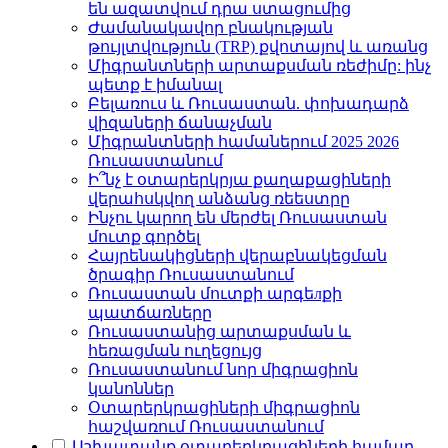
են ազատվում դրա ստացումից
Ժամանակավոր բնակության
թույլտվություն (TRP) քվոտայով և առանց
Միգրանտների արտաքսման ռեժիմը: ինչ
պետք է իմանալ
Բելառուս և Ռուսաստան. փոխադարձ
վիզաների ճանաչման
Միգրանտների համաներում 2025 2026
Ռուսաստանում
Ի՞նչ է օտարերկրյա քաղաքացիների
վերահսկվող անձանց ռեեստրը
Ինչու կարող են մերժել Ռուսաստան
մուտք գործել
Հայրենակիցների վերաբնակեցման
ծրագիր Ռուսաստանում
Ռուսաստան մուտքի արգեлքի
պատճառները
Ռուսաստանից արտաքսման և
հեռացման ուղեցույց
Ռուսաստանում նոր միգրացիոն
կանոններ
Օտարերկրացիների միգրացիոն
հաշվառում Ռուսաստանում
Աշխատանք օտարերկրացիների համար