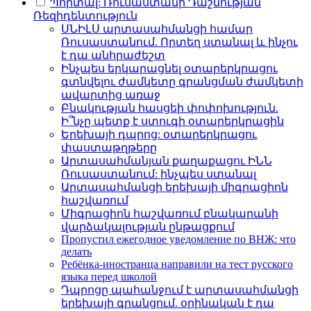
Պորտալ: Ռուսաստանի Դաշնության
Ռեզիդենտություն
ՍՆԻԼՍ արտասահմանցի համար
Ռուսաստանում. Որտեղ ստանալ և ինչու
է դա անհրաժեշտ
Ինչպես երկարացնել օտարերկրացու
գտնվելու ժամկետը գրանցման ժամկետի
ավարտից առաջ
Բնակության հասցեի փոփոխություն.
Ի՞նչը պետք է ստուգի օտարերկրացին
Երեխայի դպրոց: օտարերկրացու
փաստաթղթերը
Արտասահմանյան քաղաքացու ԻՆՆ
Ռուսաստանում: ինչպես ստանալ
Արտասահմանցի երեխայի միգրացիոն
հաշվառում
Միգրացիոն հաշվառում բնակարանի
վարձակալության ընթացքում
Пропустил ежегодное уведомление по ВНЖ: что
делать
Ребёнка-иностранца направили на тест русского
языка перед школой
Դպրոցը պահանջում է արտասահմանցի
երեխայի գրանցում. օրինական է դա