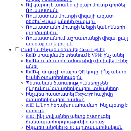
Ով կարող է առանց վիզայի մուտք գործել
Ռուսաստան:
Ռուսաստան մուտքի վիզայի ազատ
ռեժիմ «Սլավյանսկի բազար»
Ռուսաստանի մուտքի և ելքի կանոնների
փորձարկում
Ռուսաստանում աշխատանքի վիզա. քայլ
առ քայլ ուղեցույց և
Բաժին․ Ինչպես օգտվել Gosuslugi-ից
RuID սխալմամբ տեսնում է VPN: ինչ անել
RuID-ում մուտքի ամսաթիվը փոխվել է: ինչ
անել
RuID-ը ցույց չի տալիս QR կոդը. ի՞նչ պետք
է անի օտարերկրացին:
Պետական ծառայությունները չեն
ընդունում օտարերկրացու տվյալները
Ինչպես հաստատել Госуслуг հաշիվը
օտարերկրացու համար
ruID և նոր հեռախոսահամար. Ինչ պետք է
ստուգել
ruID: ինչ տվյալներ պետք է ստուգել
ճանապարհորդությունից առաջ
Ինչպես անցնել RuID արտասահմանյան