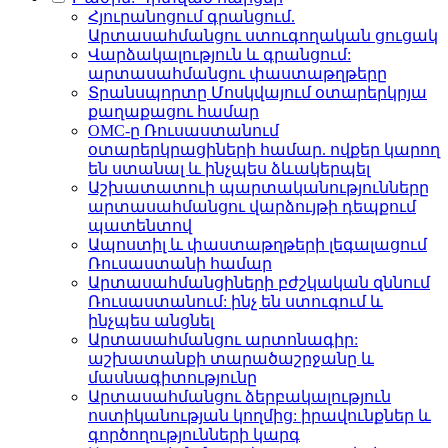
Հյուրանոցում գրանցում.
Արտասահմանցու ստուգողական ցուցակ
Վարձակալություն և գրանցում:
արտասահմանցու փաստաթղթերը
Տրանսպորտը Մոսկվայում օտարերկրյա
քաղաքացու համար
ОМС-ը Ռուսաստանում
օտարերկրացիների համար. ովքեր կարող
են ստանալ և ինչպես ձևակերպել
Աշխատատուի պարտականությունները
արտասահմանցու վարձույթի դեպքում
պատենտով
Ապոստիլ և փաստաթղթերի լեգալացում
Ռուսաստանի համար
Արտասահմանցիների բժշկական զննում
Ռուսաստանում: ինչ են ստուգում և
ինչպես անցնել
Արտասահմանցու արտոնագիր:
աշխատանքի տարածաշրջանը և
մասնագիտությունը
Արտասահմանցու ձերբակալություն
ոստիկանության կողմից: իրավունքներ և
գործողությունների կարգ