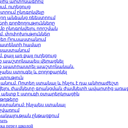
յին արտոնագրով
. ուղեցույց
տրում ընդգրկվելը
վող անձանց ռեեստրում
ի գործողությունները
բ ընդգրկվելու որոշման
մ. փոփոխություններ
եր Ռուսաստանում
 պատենտի համար
ուսաստանում
յլ առ քայլ ուղեցույց
նք պաշտոնապես վերացնել
ենք պատրաստել պաշտոնական.
չպես ստուգել և բողոքարկել
նտություն
ում. Որտեղ ստանալ և ինչու է դա անհրաժեշտ
վելու ժամկետը գրանցման ժամկետի ավարտից առա
ը պետք է ստուգի օտարերկրացին
թղթերը
ստանում: ինչպես ստանալ
շվառում
ակալության ընթացքում
лать
ыка перед школой