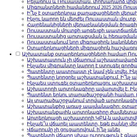
Բելառուս և Ռուսաստան. փոխադարձ վի
Միգրանտների համաներում 2025 2026 Ռու
Ի՞նչ է օտարերկրյա քաղաքացիների վերա
Ինչու կարող են մերժել Ռուսաստան մուտք 
Հայրենակիցների վերաբնակեցման ծրագ
Ռուսաստան մուտքի արգեлքի պատճառն
Ռուսաստանից արտաքսման և հեռացման ո
Ռուսաստանում նոր միգրացիոն կանոններ
Օտարերկրացիների միգրացիոն հաշվառո
Աշխատանք օտարերկրացիների համար Ռո
Աշխատատուն չի վճարում աշխատավարձը 
Ինչպես միգրանտը կարող է ստուգել գործ
Պատենտը պատրաստ չէ կամ չեն տվել. Ինչ
Պատենտը կորցրել աշխատանքում. Ի՞նչ ա
Ինչպես ստուգել օտարերկրացու աշխատ
Աշխատողի արտոնագիրը ավարտվել է. Ինչ
Պատենտ երկու տարածաշրջանի համար. Ո
Այլ տարածաշրջանում տրված արտոնագիր
Աշխատանքից առաջ պայմանագիր: օտարե
Աշխատանքային արտոնագիրը ժամկետանց է
Արտերկրացի աշխատողի ԿԲԱ-ն ավարտվել
Ինչպե՞ս վճարել պատենտը, եթե բանկը մեր
Վճարումը չի ցուցադրվում. ի՞նչ անել
Պատենտի վճարը սխալ ուղղություն է գնաց