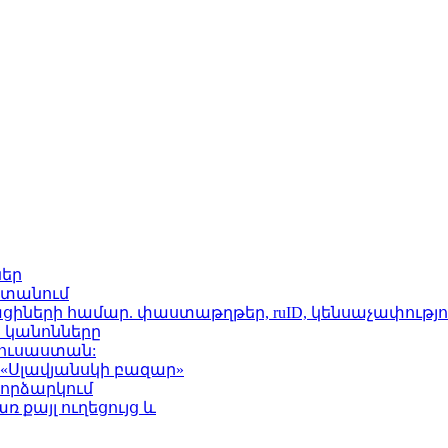
ներ
աստանում
ների համար. փաստաթղթեր, ruID, կենսաչափությու
ի կանոնները
Ռուսաստան:
«Սլավյանսկի բազար»
փորձարկում
 քայլ ուղեցույց և