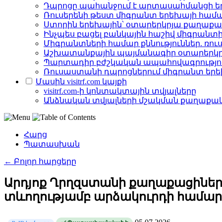
Դպրոցը պահանջում է արտասահմանցի եր
Ռուսերենի թեստ միգրանտ երեխայի համ
Ստորին երեխային՝ օտարերկրյա քաղաքացի
Ինչպես բացել բանկային հաշիվ միգրան
Միգրանտների համար քննություններ. ռուս
Աշխատանքային պայմանագիր օտարերկր
Պարտադիր բժշկական ապահովագրությո
Ռուսաստանի դպրոցներում միգրանտ երեխ
Մասին visitrf.com կայքի
visitrf.com-ի կոնտակտային տվյալները
Անձնական տվյալների մշակման քաղաքակ
Հարց
Պատասխան
← Բոլոր հարցերը
Արդյոք Ղրղզստանի քաղաքացիների
տևողությամբ արձակուրդի համար