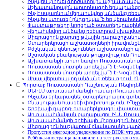
Ինչպես փոխել գործատուին աշխատանքա
Աշխատանքային արտոնագրի երկարաձգում
Ինչ է սպառնում վերահսկվող անձանց ռեես
Ինչպես ստուգել՝ ընդգրկվա՞ծ եք վերահսկ
Փաստաթղթերը կորցրած օտարերկրացիներ
Վերահսկվող անձանց ռեեստրում սխալմամ
Միգրացիոն քարտը թվային դարաշրջանու
Օտարերկրացի աշխատоղների իրավունքն
Բժշկական զննություններ աշխատանքի
Մշտական բնակության թույլտվություն Ռ
Աշխատանքի արտոնագիր Ռուսաստանում. քա
Ռուսաստան մուտքն արգելվա՞ծ է։ Կօգնե
Ռուսաստան մուտքն արգելվա՞ծ է։ Կօգն
Սխալ վերահսկվող անձանց ռեեստրում. ին
Պորտալ: Ռուսաստանի Դաշնության Ռեզիդե
ՍՆԻԼՍ արտասահմանցի համար Ռուսաստան
Ինչպես երկարացնել օտարերկրացու գտն
Բնակության հասցեի փոփոխություն. Ի՞նչ
Երեխայի դպրոց: օտարերկրացու փաստա
Արտասահմանյան քաղաքացու ԻՆՆ Ռուսա
Արտասահմանցի երեխայի միգրացիոն հա
Միգրացիոն հաշվառում բնակարանի վարձ
Пропустил ежегодное уведомление по ВНЖ: что де
Ребёнка-иностранца направили на тест русского яз