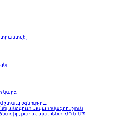
պատրաստվել
պել
ի կարգ
մ շտապ օգնություն
նել անօգուտ ապահովագրություն
նագիր, քարտ, պատենտ, ԺՊ և ՄՊ