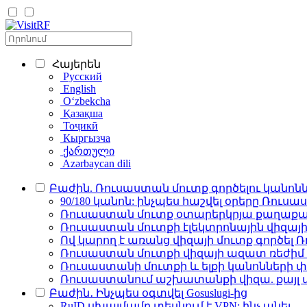
Հայերեն
Русский
English
Oʻzbekcha
Қазақша
Тоҷикӣ
Кыргызча
ქართული
Azərbaycan dili
Բաժին. Ռուսաստան մուտք գործելու կանոն
90/180 կանոն: ինչպես հաշվել օրերը Ռուս
Ռուսաստան մուտք օտարերկրյա քաղաքացի
Ռուսաստան մուտքի էլեկտրոնային վիզայ
Ով կարող է առանց վիզայի մուտք գործել 
Ռուսաստան մուտքի վիզայի ազատ ռեժիմ 
Ռուսաստանի մուտքի և ելքի կանոնների 
Ռուսաստանում աշխատանքի վիզա. քայլ առ
Բաժին․ Ինչպես օգտվել Gosuslugi-ից
RuID սխալմամբ տեսնում է VPN: ինչ անել