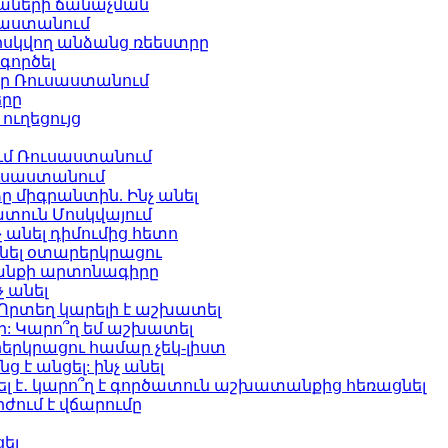
զաների ճանաչման
սաստանում
հսկվող անձանց ռեեստրը
գործել
իր Ռուսաստանում
երը
ւղեցույց
ւմ Ռուսաստանում
ւսաստանում
միգրանտին. Ինչ անել
ատուն Մոսկվայում
 անել դիմումից հետո
նել օտարերկրացու
անքի արտոնագիրը
 անել
րտեղ կարելի է աշխատել
: Կարո՞ղ եմ աշխատել
րկրացու համար չեկ-լիստ
 անցել: ինչ անել
 է․ կարո՞ղ է գործատուն աշխատանքից հեռացնել
ժում է վճարումը
ել