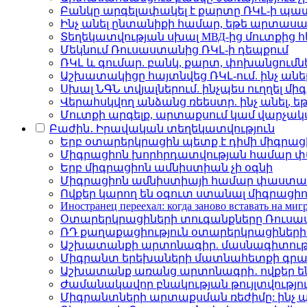
Բանկը արգելափակել է քարտը ՌԿԼ-ի պատ
Ինչ անել ընտանիքի համար, եթե արտասա
Տեղեկատվության սխալ МВД-ից մուտքից հե
Մեկնում Ռուսաստանից ՌԿԼ-ի դեպքում
ՌԿԼ և գումար. բանկ, քարտ, փոխանցումն
Աշխատակիցը հայտնվեց ՌԿԼ-ում. ինչ անե
Սխալ ՆԳՆ տվյալներում. ինչպես ուղղել մի
Վերահսկվող անձանց ռեեստր. ինչ անել, ե
Մուտքի արգելք, արտաքսում կամ վարչակա
Բաժին․ Իրավական տեղեկատվություն
Երբ օտարերկրացին պետք է դիմի միգրա
Միգրացիոն խորհրդատվության համար 
Երբ միգրացիոն ամնիստիան չի օգնի
Միգրացիոն ամնիստիայի համար փաստա
Ովքեր կարող են օգուտ ստանալ միգրացիո
Иностранец переехал: когда заново вставать на ми
Օտարերկրացիների տուգանքները Ռուսա
ՌԴ քաղաքացիություն օտարերկրացիների հ
Աշխատանքի արտոնագիր. մասնագիտութ
Միգրանտ երեխաների մատնահետքի գրա
Աշխատանք առանց արտոնագրի․ ովքեր ե
Ժամանակավոր բնակության թույլտվությու
Միգրանտների արտաքսման ռեժիմը: ինչ պ