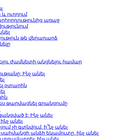
լ
և ուղղում
արհորդությունից առաջ
ությունում
անել
ություն թե վերադարձ
նելը
լու ժամկետի անցնելու համար
թյանը: Ինչ անել
ել
ել օտարին
ել
ցին
ս թարմացնել գրանցումը
լ
նցված է: Ինչ անել
ինչ անել
մ չի գտնվում. ի՞նչ անել
ահմանցի անձի եկամուտը. ինչ անել
 տրամադրել: ինչ անել