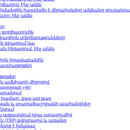
ճառով: Ինչ անել
հմանցին հայտնվել է վերահսկվող անձանց ցուցակու
տո: ինչ անել
եր
լ գործատուին
գրացիոն տեղեկությունները
թե գրառում կա
ն հեռացում. ինչ անել
ցիոն իրավաբանին
փաստաթղթեր
թղթեր
ն ամնիստի միջոցով
грационный учёт
ստանում
ամար․ քայլ առ քայլ
յան և տարածաշրջանի պահանջներ
նցում
ն ազատվում դրա ստացումից
ն (TRP) քվոտայով և առանց
ետք է իմանալ