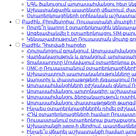
ՆԳՆ ծանուցում արտասահմանցու հետ կն
Աշխատանքային պատենտի վճարում. ժամ
Օտարերկրացիների օրինական աշխատան
Բաժին․ Բիոմետրիա՝ Ռուսաստանի մուտքի
Որտե՞ղ կարող է օտարերկրացին կենսաչա
Արգելափակվել է օտարերկրացու SIM-քա
Կենսաչափությունը Ռուսաստան մուտք գո
Բաժին: Դիտված հարցեր
Հյուրանոցում գրանցում. Արտասահմանցո
Վարձակալություն և գրանցում: արտաս
Տրանսպորտը Մոսկվայում օտարերկրյա 
ОМС-ը Ռուսաստանում օտարերկրացիների 
Աշխատատուի պարտականությունները ա
Ապոստիլ և փաստաթղթերի լեգալացում 
Արտասահմանցիների բժշկական զննում Ռու
Արտասահմանցու արտոնագիր: աշխատան
Արտասահմանցու ձերբակալություն ոստիկա
Արտասահմանցու փաստաթղթերի թարգմա
Ինչպես օտարերկրացիներին դիմել բժշկակ
ՀԴԱ օտարերկրացիների համար Ռուսաստա
Ռուսաստանում օտարերկրյա քաղաքացու
Աշխատանքի patent-ի մերժում. պատճառներ
Ինչպե՞ս վճարել աշխատանքի համար ար