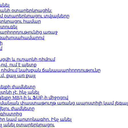
անել
ք է անի օտարերկրացին:
ւմ օտարերկրացու տվյալները
րերկրացու համար
ստուգել
ապարհորդությունից առաջ
հեռախոսահամարով
ի
մ
նցվի և ուղարկի դիմում
ով․ ում է պետք
որ դիմում նախքան ճանապարհորդությունը
մ․ քայլ առ քայլ
գելքի ժամկետը
նի չէ. ինչ անել
լքը МВД-ի և ՖՍԲ-ի միջոցով
ահմանյան փաստաթուղթ առանց ապոստիլի կամ լեգա
ելու ժամկետը
եգիստրից
ր կամ արտոնագիր. Ինչ անել
նչ անել օտարերկրացու