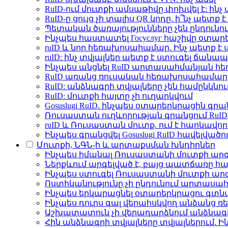
RuID-ում մուտքի ամսաթիվը փոխվել է: ինչ 
RuID-ը ցույց չի տալիս QR կոդը. ի՞նչ պետ
Պետական ծառայությունները չեն ընդունո
Ինչպես հաստատել Госуслуг հաշիվը օտա
ruID և նոր հեռախոսահամար. Ինչ պետք է 
ruID: ինչ տվյալներ պետք է ստուգել ճան
Ինչպես անցնել RuID արտասահմանյան 
RuID առանց ռուսական հեռախոսահամար
RuID: անձնագրի տվյալները չեն համընկնու
RuID: մուտքի հայտը չի ուղարկվում
Gosuslugi RuID. ինչպես օտարերկրացին գրա
Ռուսաստան ուղևորության գրանցում RuID-
ruID և Ռուսաստան մուտք. ում է հարկավ
Ինչպես գրանցվել Gosuslugi RuID հավելվածու
Մուտքի, ՆԳՆ-ի և արտաքսման խնդիրներ
Ինչպես իմանալ Ռուսաստանի մուտքի ար
Ներքևում արգելված է, բայց պատճառը հայտ
Ինչպես ստուգել Ռուսաստանի մուտքի արգե
Ոստիկանությունը չի ընդունում արտաս
Ինչպես երկարացնել օտարերկրացու գտնվ
Ինչպես դուրս գալ վերահսկվող անձանց ռ
Աշխատատուն չի վերադարձնում անձնագի
Հին անձնագրի տվյալները տվյալներում. Ի