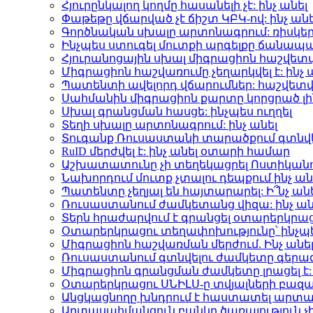
Հյուրընկալող կողմը հասանելի չէ: ինչ անել
Փաթեթը վճարված չէ ճիշտ ԿԲԿ-ով: ինչ անե
Գործնական սխալը արտոնագրում: ռիսկեր 
Ինչպես ստուգել մուտքի արգելքը ճանապ
Հյուրանոցային սխալ միգրացիոն հաշվետվ
Միգրացիոն հաշվառումը չեղարկվել է: ինչ 
Պատենտի ավելորդ վճարումներ: հաշվետվ
Սահմանին միգրացիոն քարտը կորցրած լի
Սխալ գրանցման հասցե: ինչպես ուղղել
Տեղի սխալը արտոնագրում: ինչ անել
Տուգանք Ռուսաստանի տարածքում գտնվե
RuID մերժվել է: ինչ անել օտարի համար
Աշխատատունը չի տեղեկացրել Ոստիկանու
Նախորդում մուտք չտալու դեպքում ինչ ան
Պատենտը չեղյալ են հայտարարել: Ի՞նչ ան
Ռուսաստանում ժամկետանց վիզա: ինչ ան
Տերն հրաժարվում է գրանցել օտարերկրա
Օտարերկրացու տեղափոխությունը՝ ինչպե
Միգրացիոն հաշվառման մերժում. Ինչ անե
Ռուսաստանում գտնվելու ժամկետը գերազա
Միգրացիոն գրանցման ժամկետը լրացել է: 
Օտարերկրացու ՍՆԻԼՍ-ը տվյալների բազայու
Անցկացնողը խնդրում է հաստատել արտաս
Արտասահմանցուն բանկը ծառայություն չի