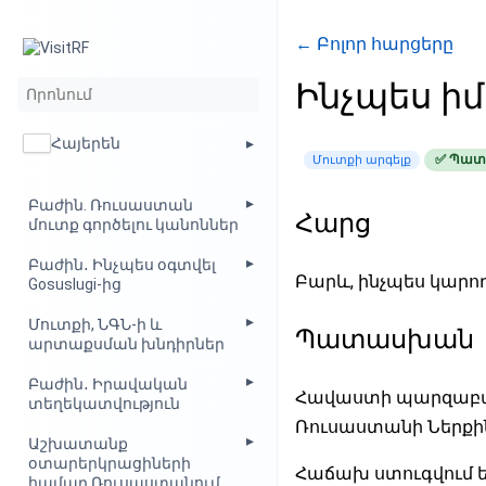
← Բոլոր հարցերը
Ինչպես ի
Հայերեն
✅ Պատ
Մուտքի արգելք
Բաժին. Ռուսաստան
Հարց
մուտք գործելու կանոններ
Բաժին․ Ինչպես օգտվել
Բարև, ինչպես կարող
Gosuslugi-ից
Մուտքի, ՆԳՆ-ի և
Պատասխան
արտաքսման խնդիրներ
Բաժին․ Իրավական
Հավաստի պարզաբան
տեղեկատվություն
Ռուսաստանի Ներքին
Աշխատանք
օտարերկրացիների
Հաճախ ստուգվում ե
համար Ռուսաստանում