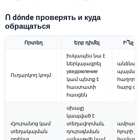
Ո dónde проверять и куда
обращаться
Որտեղ
Երբ դիմել
Ի՞նչ 
իսկապես նա է
ներկայացրել
անձնագ
уведомление
պայման
Ուղարկող կողմ
կամ պետք է
հաղորդա
հաստատի
հարց գ
հասցեն
սխալը
կապված է
Հյուրանոց կամ
տեղավորման,
ամրագրու
տեղակայման
դուրսգնման
հյուրի 
օբյեկտ
ամսաթվի կամ
համար