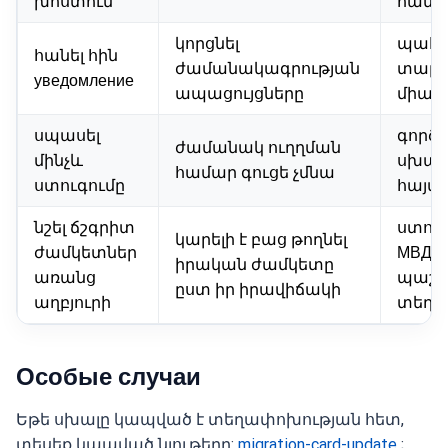
խոստում
համա
կորցնել
պահել
հանել հին
ժամանակագրության
տարբ
уведомление
ապացույցները
միաս
սպասել
գործ
ժամանակ ուղղման
մինչև
սխալ
համար գուցե չմնա
ստուգումը
հայտ
նշել ճշգրիտ
ստու
կարելի է բաց թողնել
ժամկետներ
МВД, 
իրական ժամկետը
առանց
պաշ
ըստ իր իրավիճակի
աղբյուրի
տեղե
Особые случаи
Եթե սխալը կապված է տեղափոխության հետ,
տեսեք կապված նյութերը:
migration-card-update
;