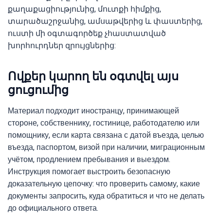
քաղաքացիությունից, մուտքի հիմքից,
տարածաշրջանից, ամսաթվերից և փաստերից,
ուստի մի օգտագործեք չհաստատված
խորհուրդներ զրույցներից:
Ովքեր կարող են օգտվել այս
ցուցումից
Материал подходит иностранцу, принимающей
стороне, собственнику, гостинице, работодателю или
помощнику, если карта связана с датой въезда, целью
въезда, паспортом, визой при наличии, миграционным
учётом, продлением пребывания и выездом.
Инструкция помогает выстроить безопасную
доказательную цепочку: что проверить самому, какие
документы запросить, куда обратиться и что не делать
до официального ответа.