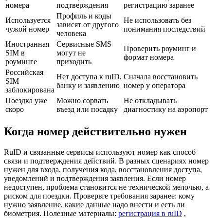
номера
подтверждения
регистрацию заранее
Профиль и коды
Используется
Не использовать без
зависят от другого
чужой номер
понимания последствий
человека
Иностранная
Сервисные SMS
Проверить роуминг и
SIM в
могут не
формат номера
роуминге
приходить
Российская
Нет доступа к ruID,
Сначала восстановить
SIM
банку и заявлению
номер у оператора
заблокирована
Поездка уже
Можно сорвать
Не откладывать
скоро
въезд или посадку
диагностику на аэропорт
Когда номер действительно нужен
RuID и связанные сервисы используют номер как способ
связи и подтверждения действий. В разных сценариях номер
нужен для входа, получения кода, восстановления доступа,
уведомлений и подтверждения заявления. Если номер
недоступен, проблема становится не технической мелочью, а
риском для поездки. Проверьте требования заранее: кому
нужно заявление, какие данные надо внести и есть ли
биометрия. Полезные материалы:
регистрация в ruID
,