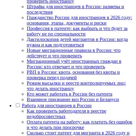
проверить иностранцу
Штрафы для иностранцев в России: размеры и
последствия
Гражданство России для иностранцев в 2026 году:
основания, этапы, документы и риски
Профессия в патенте: как выбрать и что будет за
работу не по специальности
Дактилоскопия детей мигрантов в России: когда
нужна и как подготовиться
Новые миграционные правила в России: что
действует и что проверить
Миграционный учёт иностранных граждан в
России: кто отвечает и что проверить
РВП в России: квота, основания без квоты и
проверка перед подачей
Режим высылки и реестр контролируемых лиц:
что делать иностранцу
Кто может работать в России без патента
Взаимное признание виз России и Беларуси
Работа для иностранцев в России
Как проверить работодателя в реестре
недобросовестных
Оплата патента на работу: как платить без ошибок
и что делать при просрочке
Сколько стоит патент для мигранта в 2026 году и