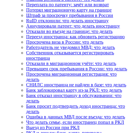
Переплата по патенту: зачёт или возврат
Потерял миграционную карту на границе
Штраф за просрочку пребывания в России
RuID отклонили: что делать иностранцу
Аннулировали патент: что делать иностранцу
Отказали во въезде на границе: что делать
Переезд иностранца: как обновить регистрацию
Просрочена виза в России: что делать
Работодатель не уведомил МВД: что делать
Собственник отказывается регистрировать
иностранца
Отказали в миграционном учёте: что делать
Превышен срок пребывания в России: что делать
Просрочена миграционная регистрация: что
делать
СНИЛС иностранца не найден в базе: что делать
Банк заблокировал карту из-за РКЛ: что делать
Банк отказал иностранцу в обслуживании: что
делать
Банк просит подтвердить доход иностранца: что
делать
Ошибка в данных МВД после въезда: что делать
Что делать семье, если иностранец попал в РКЛ
Выезд из России при РКЛ
РКЛ и деньги: банк, карта, переводы