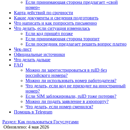
Если принимающая сторона предлагает «свой
номер»
Карта действий по срочности
Какие документы и сведения подготовить
Что написать и как попросить письменно
Что делать, если ситуация изменилась
Если код пришёл позже
Если принимающая сторона торопит
Если посредник предлагает решить вопрос платно
Чек-лист
Официальные источники
Что делать дальше
FAQ
Можно ли зарегистрироваться в ruID без
российского номера?
Можно ли использовать номер работодателя?
Что делать, если код не приходит на иностранный
номер?
Если SIM заблокировали, ruID тоже потерян?
Можно ли подать заявление в аэропорту?
Что делать, если номер сменился?
Помощь в Telegram
Раздел: Как пользоваться Госуслугами
Обновлено: 4 мая 2026