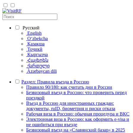
Русский
English
Oʻzbekcha
Қазақша
Тоҷикӣ
Кыргызча
Հայերեն
ქართული
Azərbaycan dili
Раздел: Правила въезда в Россию
Правило 90/180: как считать дни в России
Безвизовый въезд в Россию: что проверить перед
поездкой
Въезд в Россию для иностранных граждан:
документы, ruID, биометрия и риски отказа
Рабочая виза в Россию: обычная процедура и ВКС
Электронная виза в Россию: как оформить e-visa и
не ошибиться при въезде
Безвизовый въезд на «Славянский базар» в 2025