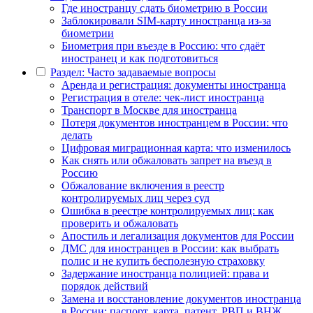
Где иностранцу сдать биометрию в России
Заблокировали SIM-карту иностранца из-за
биометрии
Биометрия при въезде в Россию: что сдаёт
иностранец и как подготовиться
Раздел: Часто задаваемые вопросы
Аренда и регистрация: документы иностранца
Регистрация в отеле: чек-лист иностранца
Транспорт в Москве для иностранца
Потеря документов иностранцем в России: что
делать
Цифровая миграционная карта: что изменилось
Как снять или обжаловать запрет на въезд в
Россию
Обжалование включения в реестр
контролируемых лиц через суд
Ошибка в реестре контролируемых лиц: как
проверить и обжаловать
Апостиль и легализация документов для России
ДМС для иностранцев в России: как выбрать
полис и не купить бесполезную страховку
Задержание иностранца полицией: права и
порядок действий
Замена и восстановление документов иностранца
в России: паспорт, карта, патент, РВП и ВНЖ