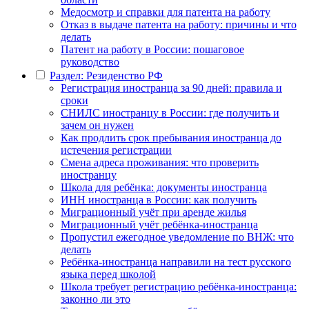
Медосмотр и справки для патента на работу
Отказ в выдаче патента на работу: причины и что
делать
Патент на работу в России: пошаговое
руководство
Раздел: Резиденство РФ
Регистрация иностранца за 90 дней: правила и
сроки
СНИЛС иностранцу в России: где получить и
зачем он нужен
Как продлить срок пребывания иностранца до
истечения регистрации
Смена адреса проживания: что проверить
иностранцу
Школа для ребёнка: документы иностранца
ИНН иностранца в России: как получить
Миграционный учёт при аренде жилья
Миграционный учёт ребёнка-иностранца
Пропустил ежегодное уведомление по ВНЖ: что
делать
Ребёнка-иностранца направили на тест русского
языка перед школой
Школа требует регистрацию ребёнка-иностранца:
законно ли это