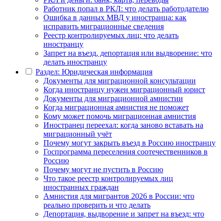
Работник попал в РКЛ: что делать работодателю
Ошибка в данных МВД у иностранца: как
исправить миграционные сведения
Реестр контролируемых лиц: что делать
иностранцу
Запрет на въезд, депортация или выдворение: что
делать иностранцу
Раздел: Юридическая информация
Документы для миграционной консультации
Когда иностранцу нужен миграционный юрист
Документы для миграционной амнистии
Когда миграционная амнистия не поможет
Кому может помочь миграционная амнистия
Иностранец переехал: когда заново вставать на
миграционный учёт
Почему могут закрыть въезд в Россию иностранцу
Госпрограмма переселения соотечественников в
Россию
Почему могут не пустить в Россию
Что такое реестр контролируемых лиц
иностранных граждан
Амнистия для мигрантов 2026 в России: что
реально проверить и что делать
Депортация, выдворение и запрет на въезд: что