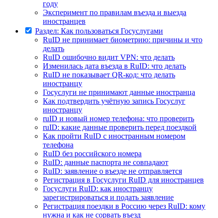
году
Эксперимент по правилам въезда и выезда
иностранцев
Раздел: Как пользоваться Госуслугами
RuID не принимает биометрию: причины и что
делать
RuID ошибочно видит VPN: что делать
Изменилась дата въезда в RuID: что делать
RuID не показывает QR-код: что делать
иностранцу
Госуслуги не принимают данные иностранца
Как подтвердить учётную запись Госуслуг
иностранцу
ruID и новый номер телефона: что проверить
ruID: какие данные проверить перед поездкой
Как пройти RuID с иностранным номером
телефона
RuID без российского номера
RuID: данные паспорта не совпадают
RuID: заявление о въезде не отправляется
Регистрация в Госуслуги RuID для иностранцев
Госуслуги RuID: как иностранцу
зарегистрироваться и подать заявление
Регистрация поездки в Россию через RuID: кому
нужна и как не сорвать въезд