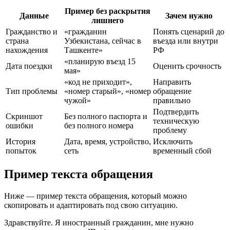
Пример без раскрытия
Данные
Зачем нужно
лишнего
Гражданство и
«гражданин
Понять сценарий до
страна
Узбекистана, сейчас в
въезда или внутри
нахождения
Ташкенте»
РФ
«планирую въезд 15
Дата поездки
Оценить срочность
мая»
«код не приходит»,
Направить
Тип проблемы
«номер старый», «номер
обращение
чужой»
правильно
Подтвердить
Скриншот
Без полного паспорта и
техническую
ошибки
без полного номера
проблему
История
Дата, время, устройство,
Исключить
попыток
сеть
временный сбой
Пример текста обращения
Ниже — пример текста обращения, который можно
скопировать и адаптировать под свою ситуацию.
Здравствуйте. Я иностранный гражданин, мне нужно