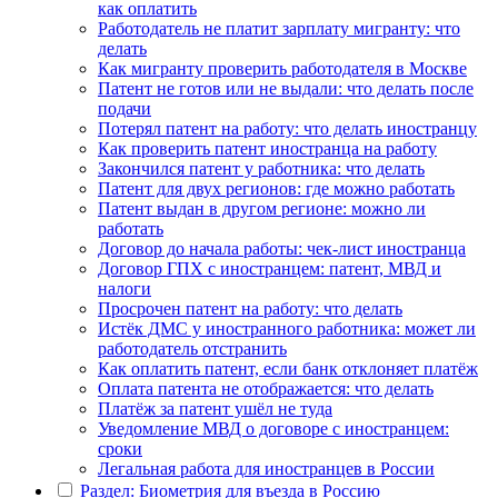
как оплатить
Работодатель не платит зарплату мигранту: что
делать
Как мигранту проверить работодателя в Москве
Патент не готов или не выдали: что делать после
подачи
Потерял патент на работу: что делать иностранцу
Как проверить патент иностранца на работу
Закончился патент у работника: что делать
Патент для двух регионов: где можно работать
Патент выдан в другом регионе: можно ли
работать
Договор до начала работы: чек-лист иностранца
Договор ГПХ с иностранцем: патент, МВД и
налоги
Просрочен патент на работу: что делать
Истёк ДМС у иностранного работника: может ли
работодатель отстранить
Как оплатить патент, если банк отклоняет платёж
Оплата патента не отображается: что делать
Платёж за патент ушёл не туда
Уведомление МВД о договоре с иностранцем:
сроки
Легальная работа для иностранцев в России
Раздел: Биометрия для въезда в Россию