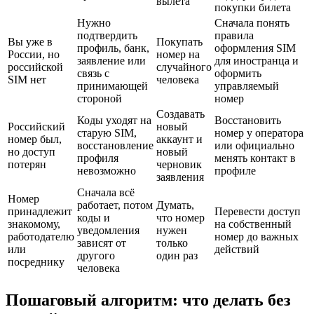
вылета
покупки билета
Нужно
Сначала понять
подтвердить
правила
Вы уже в
Покупать
профиль, банк,
оформления SIM
России, но
номер на
заявление или
для иностранца и
российской
случайного
связь с
оформить
SIM нет
человека
принимающей
управляемый
стороной
номер
Создавать
Коды уходят на
Восстановить
Российский
новый
старую SIM,
номер у оператора
номер был,
аккаунт и
восстановление
или официально
но доступ
новый
профиля
менять контакт в
потерян
черновик
невозможно
профиле
заявления
Сначала всё
Номер
работает, потом
Думать,
принадлежит
Перевести доступ
коды и
что номер
знакомому,
на собственный
уведомления
нужен
работодателю
номер до важных
зависят от
только
или
действий
другого
один раз
посреднику
человека
Пошаговый алгоритм: что делать без