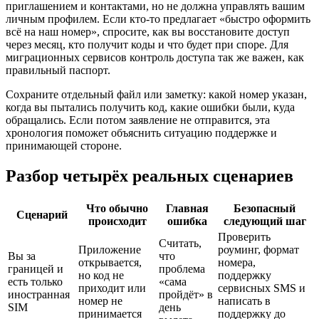
приглашением и контактами, но не должна управлять вашим
личным профилем. Если кто-то предлагает «быстро оформить
всё на наш номер», спросите, как вы восстановите доступ
через месяц, кто получит коды и что будет при споре. Для
миграционных сервисов контроль доступа так же важен, как
правильный паспорт.
Сохраните отдельный файл или заметку: какой номер указан,
когда вы пытались получить код, какие ошибки были, куда
обращались. Если потом заявление не отправится, эта
хронология поможет объяснить ситуацию поддержке и
принимающей стороне.
Разбор четырёх реальных сценариев
Что обычно
Главная
Безопасный
Сценарий
происходит
ошибка
следующий шаг
Проверить
Считать,
Приложение
роуминг, формат
Вы за
что
открывается,
номера,
границей и
проблема
но код не
поддержку
есть только
«сама
приходит или
сервисных SMS и
иностранная
пройдёт» в
номер не
написать в
SIM
день
принимается
поддержку до