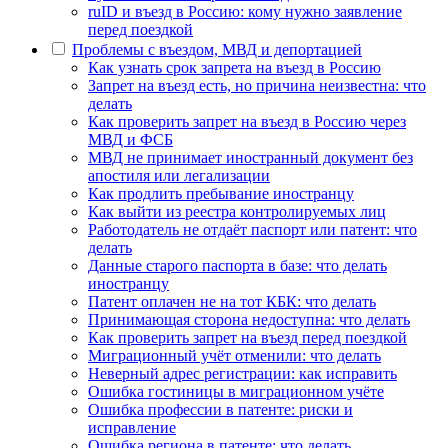
ruID и въезд в Россию: кому нужно заявление
перед поездкой
Проблемы с въездом, МВД и депортацией
Как узнать срок запрета на въезд в Россию
Запрет на въезд есть, но причина неизвестна: что
делать
Как проверить запрет на въезд в Россию через
МВД и ФСБ
МВД не принимает иностранный документ без
апостиля или легализации
Как продлить пребывание иностранцу
Как выйти из реестра контролируемых лиц
Работодатель не отдаёт паспорт или патент: что
делать
Данные старого паспорта в базе: что делать
иностранцу
Патент оплачен не на тот КБК: что делать
Принимающая сторона недоступна: что делать
Как проверить запрет на въезд перед поездкой
Миграционный учёт отменили: что делать
Неверный адрес регистрации: как исправить
Ошибка гостиницы в миграционном учёте
Ошибка профессии в патенте: риски и
исправление
Ошибка региона в патенте: что делать