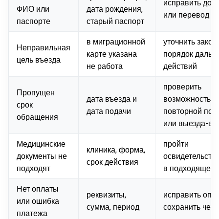
исправить док
ФИО или
дата рождения,
или перевод
паспорте
старый паспорт
в миграционной
уточнить зако
Неправильная
карте указана
порядок дальн
цель въезда
не работа
действий
проверить
Пропущен
дата въезда и
возможность
срок
дата подачи
повторной под
обращения
или выезда-въ
Медицинские
пройти
клиника, форма,
документы не
освидетельств
срок действия
подходят
в подходящем 
Нет оплаты
реквизиты,
исправить опла
или ошибка
сумма, период
сохранить чек
платежа