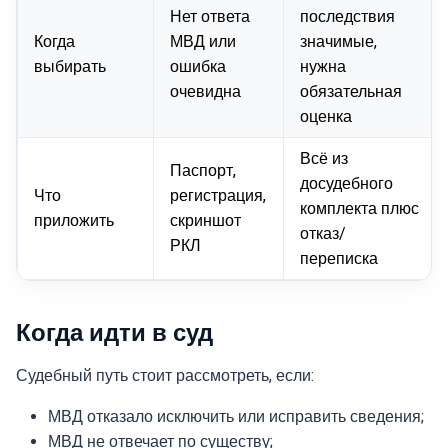
Нет ответа
последствия
Когда
МВД или
значимые,
выбирать
ошибка
нужна
очевидна
обязательная
оценка
Всё из
Паспорт,
досудебного
Что
регистрация,
комплекта плюс
приложить
скриншот
отказ/
РКЛ
переписка
Когда идти в суд
Судебный путь стоит рассмотреть, если:
МВД отказало исключить или исправить сведения;
МВД не отвечает по существу;