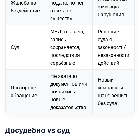
Жалоба на
подано, но нет
фиксация
бездействие
ответа по
нарушения
существу
МВД отказало,
Решение
запись
суда о
Суд
сохраняется,
законности/
последствия
незаконности
серьёзные
действий
Не хватало
Новый
документов или
Повторное
комплект и
появились
обращение
шанс решить
новые
без суда
доказательства
Досудебно vs суд