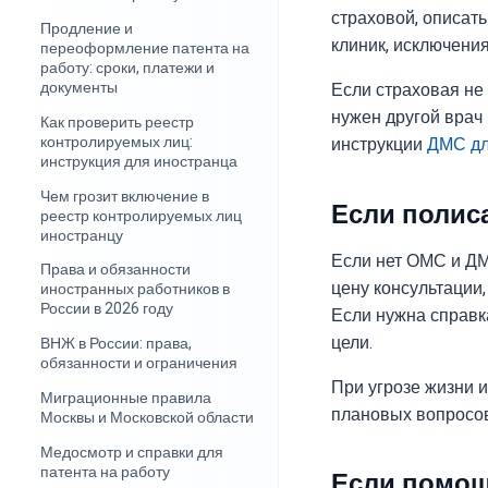
страховой, описат
Продление и
клиник, исключения
переоформление патента на
работу: сроки, платежи и
документы
Если страховая не 
нужен другой врач
Как проверить реестр
контролируемых лиц:
инструкции
ДМС дл
инструкция для иностранца
Чем грозит включение в
Если полиса
реестр контролируемых лиц
иностранцу
Если нет ОМС и ДМ
Права и обязанности
цену консультации,
иностранных работников в
России в 2026 году
Если нужна справк
цели.
ВНЖ в России: права,
обязанности и ограничения
При угрозе жизни 
Миграционные правила
плановых вопросо
Москвы и Московской области
Медосмотр и справки для
патента на работу
Если помощ