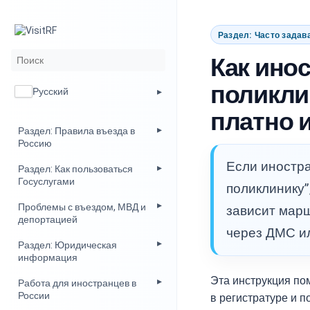
Раздел: Часто зада
Как ино
поликли
Русский
платно 
Раздел: Правила въезда в
Россию
Если иностра
Раздел: Как пользоваться
Госуслугами
поликлинику”
Проблемы с въездом, МВД и
зависит марш
депортацией
через ДМС ил
Раздел: Юридическая
информация
Эта инструкция по
Работа для иностранцев в
России
в регистратуре и по