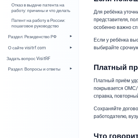
Отказ в выдаче патента на
работу: причины и что делать
Для ребёнка уточн
представителя, по
Патент на работу в России:
пошаговое руководство
особенно важно спр
Раздел: Резиденство РФ
Если у ребёнка выс
выбирайте срочную
О сайте visitrf.com
Задать вопрос VisitRF
Платный п
Раздел: Вопросы и ответы
Платный приём удоб
покрывается ОМС/Д
справка, повторны
Сохраняйте догово
работодателю, вузу
Что говорит