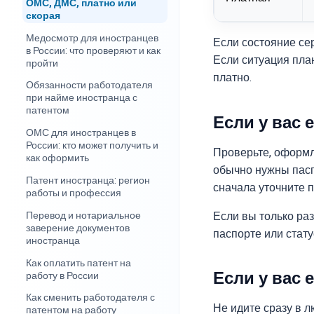
ОМС, ДМС, платно или
скорая
Медосмотр для иностранцев
Если состояние се
в России: что проверяют и как
Если ситуация пла
пройти
платно.
Обязанности работодателя
при найме иностранца с
патентом
Если у вас 
ОМС для иностранцев в
России: кто может получить и
Проверьте, оформл
как оформить
обычно нужны паспо
Патент иностранца: регион
сначала уточните 
работы и профессия
Если вы только ра
Перевод и нотариальное
заверение документов
паспорте или стат
иностранца
Как оплатить патент на
Если у вас 
работу в России
Как сменить работодателя с
Не идите сразу в 
патентом на работу