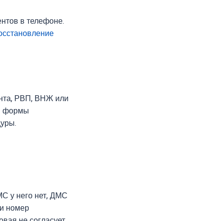
ентов в телефоне.
осстановление
нта, РВП, ВНЖ или
 и формы
дуры.
МС у него нет, ДМС
 и номер
овая не согласует