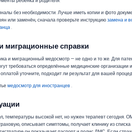
ументы ребёнка и родителя.
иналы без необходимости. Лучше иметь копии и фото докум
рян или заменён, сначала проверьте инструкцию
замена и в
ранца
.
и миграционные справки
ка и миграционный медосмотр — не одно и то же. Для пате
огут требоваться определённые медицинские организации
 оплатой уточните, подходит ли результат для вашей проце
тье
медосмотр для иностранцев
.
уации
л, температуры высокой нет, но нужен терапевт сегодня. О
страховую, описывает симптомы, получает клинику из списка
гистратуре он показывает паспорт и полис ДМС. Если страх