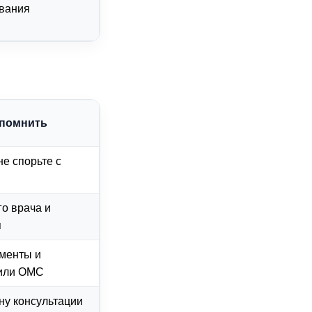
ования
 помнить
не спорьте с
о врача и
я
ументы и
 или ОМС
ну консультации