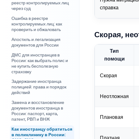
реестр контролируемых лиц
справка
через суд
Ошибка в реестре
контролируемых лиц: как
проверить и обжаловать
Скорая, не
Апостиль и легализация
документов для России
Тип
ДМС для иностранцев в
помощи
России: как выбрать полис и
не купить бесполезную
страховку
Скорая
Задержание иностранца
полицией: права и порядок
действий
Неотложная
Замена и восстановление
документов иностранца в
России: паспорт, карта,
Плановая
патент, РВП и ВНЖ
Как иностранцу обратиться
в поликлинику в России:
Платная