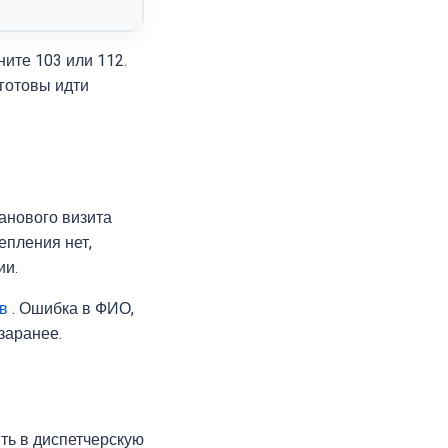
ите 103 или 112.
 готовы идти
анового визита
епления нет,
ии.
в
. Ошибка в ФИО,
заранее.
ть в диспетчерскую