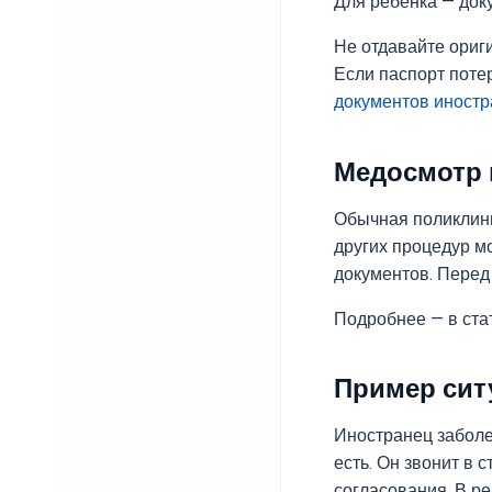
Для ребёнка — док
Не отдавайте ориг
Если паспорт поте
документов иност
Медосмотр 
Обычная поликлини
других процедур м
документов. Перед
Подробнее — в ста
Пример сит
Иностранец заболе
есть. Он звонит в 
согласования. В ре