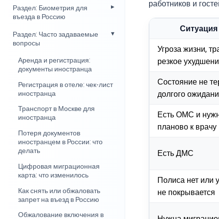
работников и госте
Раздел: Биометрия для
въезда в Россию
Ситуация
Раздел: Часто задаваемые
вопросы
Угроза жизни, тр
Аренда и регистрация:
резкое ухудшен
документы иностранца
Состояние не те
Регистрация в отеле: чек-лист
иностранца
долгого ожидан
Транспорт в Москве для
Есть ОМС и нуж
иностранца
планово к врачу
Потеря документов
иностранцем в России: что
делать
Есть ДМС
Цифровая миграционная
карта: что изменилось
Полиса нет или 
Как снять или обжаловать
не покрывается
запрет на въезд в Россию
Обжалование включения в
Нужна миграцио