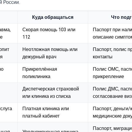
й России.
Куда обращаться
Что под
авма,
Скорая помощь 103 или
Паспорт при нали
ие
112
описание симпто
рпит
Неотложная помощь или
Паспорт, полис п
ия
дежурный врач
контакты
но
Прикреплённая
Полис ОМС, пасп
поликлиника
прикрепление
Диспетчерская страховой
Полис ДМС, паспо
или клиника из списка
согласование виз
услуга
Платная клиника или
Паспорт, деньги/к
платный кабинет
медицинские док
Паспорт, миграц
нная
Уполномоченная клиника