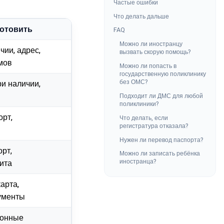
Частые ошибки
Что делать дальше
готовить
FAQ
Можно ли иностранцу
чии, адрес,
вызвать скорую помощь?
мов
Можно ли попасть в
государственную поликлинику
без ОМС?
ри наличии,
Подходит ли ДМС для любой
поликлиники?
орт,
Что делать, если
регистратура отказала?
Нужен ли перевод паспорта?
рт,
Можно ли записать ребёнка
иностранца?
ита
арта,
ументы
ионные