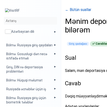
← Bütün suallar
Mənim depor
bilərəm
Azərbaycan dili
✅ Cavablan
Giriş qadağası
Bölmə: Rusiyaya giriş qaydaları
Bölmə: Gosuslugi-dən necə
Sual
istifadə etməli
Giriş, DİN və deportasiya
Salam, mən deportasiya 
problemləri
Bölmə: Hüquqi məlumat
Cavab
Rusiyada əcnəbilər üçün iş
Dəqiq müəyyənləşdirmək ü
Bölmə: Rusiyaya giriş üçün
biometrik tələblər
Adətən yoxlanılanlar: