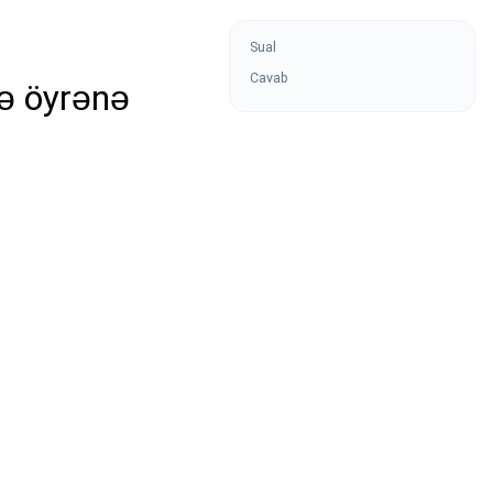
Sual
Cavab
ə öyrənə