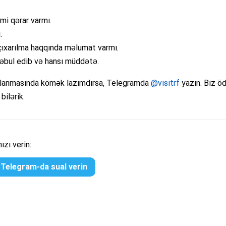
mi qərar varmı.
.
çıxarılma haqqında məlumat varmı.
qəbul edib və hansı müddətə.
rlanmasında kömək lazımdırsa, Telegramda
@visitrf
yazın. Biz ö
ilərik.
zı verin:
Telegram-da sual verin