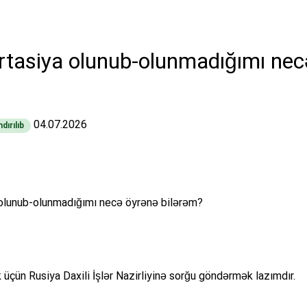
tasiya olunub-olunmadığımı nec
04.07.2026
dırılıb
olunub-olunmadığımı necə öyrənə bilərəm?
çün Rusiya Daxili İşlər Nazirliyinə sorğu göndərmək lazımdır.