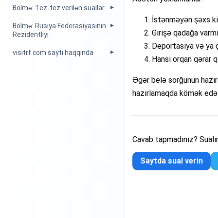
Bölmə: Tez-tez verilən suallar
İstənməyən şəxs ki
Bölmə: Rusiya Federasiyasının
Girişə qadağa varmı
Rezidentliyi
Deportasiya və ya 
visitrf.com saytı haqqında
Hansi orqan qərar 
Əgər belə sorğunun hazı
hazırlamaqda kömək edə b
Cavab tapmadınız? Sualını
Saytda sual verin