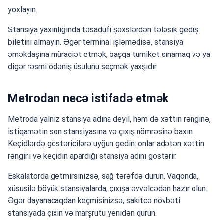
yoxlayın.
Stansiya yaxınlığında təsadüfi şəxslərdən tələsik gediş
biletini almayın. Əgər terminal işləmədisə, stansiya
əməkdaşına müraciət etmək, başqa turniket sınamaq və ya
digər rəsmi ödəniş üsulunu seçmək yaxşıdır.
Metrodan necə istifadə etmək
Metroda yalnız stansiya adına deyil, həm də xəttin rənginə,
istiqamətin son stansiyasına və çıxış nömrəsinə baxın.
Keçidlərdə göstəricilərə uyğun gedin: onlar adətən xəttin
rəngini və keçidin apardığı stansiya adını göstərir.
Eskalatorda getmirsinizsə, sağ tərəfdə durun. Vaqonda,
xüsusilə böyük stansiyalarda, çıxışa əvvəlcədən hazır olun.
Əgər dayanacaqdan keçmisinizsə, sakitcə növbəti
stansiyada çıxın və marşrutu yenidən qurun.