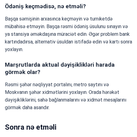
Ödəniş keçmədisə, nə etməli?
Başqa sərnişinin arxasınca keçməyin və turniketdə
mübahisə etməyin. Başqa rəsmi ödəniş üsulunu sınayın və
ya stansiya əməkdaşına müraciət edin. Əgər problem bank
kartındadırsa, alternativ üsuldan istifadə edin və kartı sonra
yoxlayın.
Marşrutlarda aktual dəyişiklikləri harada
görmək olar?
Rəsmi şəhər nəqliyyat portalını, metro saytını və
Moskvanın şəhər xidmətlərini yoxlayın. Orada hərəkət
dəyişikliklərini, sahə bağlanmalarını və xidmət mesajlarını
görmək daha asandır.
Sonra nə etməli