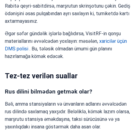
Rabitə qeyri-sabitdirsə, marşrutun skrinşotunu çəkin. Gediş
ödənişini əsas pulqabından ayrı saxlayın ki, turniketdə kartı
axtarmayasınız.
Əgər səfər gündəlik işlərlə bağlıdırsa, VisitRF-in qonşu
materiallarını əvvəlcədən yoxlayın: məsələn,
xaricilər üçün
DMS polisi
. Bu, tələsik olmadan ümumi gün planını
hazırlamağa kömək edəcək.
Tez-tez verilən suallar
Rus dilini bilmədən getmək olar?
Bəli, amma stansiyaların və ünvanların adlarını əvvəlcədən
rus dilində saxlamaq yaxşıdır. Beləliklə, kömək lazım olarsa,
marşrutu stansiya əməkdaşına, taksi sürücüsünə və ya
yaxınlıqdakı insana göstərmək daha asan olar.