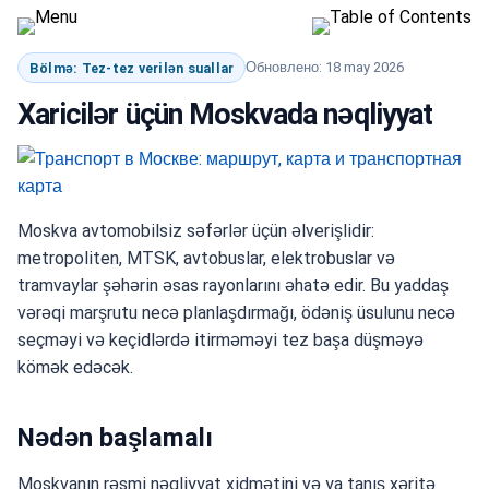
Обновлено: 18 may 2026
Bölmə: Tez-tez verilən suallar
Xaricilər üçün Moskvada nəqliyyat
Moskva avtomobilsiz səfərlər üçün əlverişlidir:
metropoliten, MTSK, avtobuslar, elektrobuslar və
tramvaylar şəhərin əsas rayonlarını əhatə edir. Bu yaddaş
vərəqi marşrutu necə planlaşdırmağı, ödəniş üsulunu necə
seçməyi və keçidlərdə itirməməyi tez başa düşməyə
kömək edəcək.
Nədən başlamalı
Moskvanın rəsmi nəqliyyat xidmətini və ya tanış xəritə