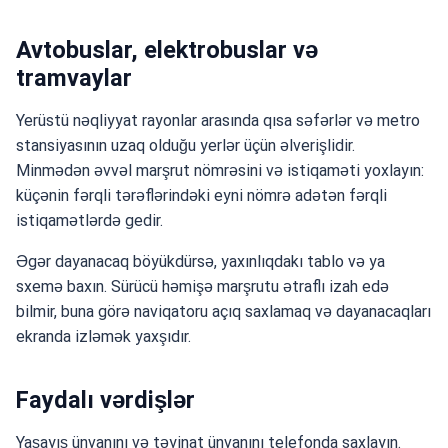
Avtobuslar, elektrobuslar və
tramvaylar
Yerüstü nəqliyyat rayonlar arasında qısa səfərlər və metro
stansiyasının uzaq olduğu yerlər üçün əlverişlidir.
Minmədən əvvəl marşrut nömrəsini və istiqaməti yoxlayın:
küçənin fərqli tərəflərindəki eyni nömrə adətən fərqli
istiqamətlərdə gedir.
Əgər dayanacaq böyükdürsə, yaxınlıqdakı tablo və ya
sxemə baxın. Sürücü həmişə marşrutu ətraflı izah edə
bilmir, buna görə naviqatoru açıq saxlamaq və dayanacaqları
ekranda izləmək yaxşıdır.
Faydalı vərdişlər
Yaşayış ünvanını və təyinat ünvanını telefonda saxlayın.