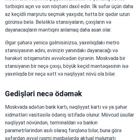
tətbiqini açın və son nöqtəni daxil edin. İlk səfər üçün daha
az keçidli marşrutu seçmək yaxşıdır, hətta bir qədər uzun
görünsə belə. Beləliklə stansiyaların, çıxışların və
dayanacaqların məntiqini anlamaq daha asan olar.
Əgər şəhərə yenicə gəlmisinizsə, yaxınlıqdakı metro
stansiyasının adını, evinizin yanındakı dayanacağı və
hərəkət istiqamətini əvvəlcədən öyrənin. Moskvada bir
stansiyanın bir neçə çıxışı, böyük keçid məntəqəsinin isə
yaxınlıqda bir neçə xətt və nəqliyyat növü ola bilər.
Gedişləri necə ödəmək
Moskvada adətən bank kartı, nəqliyyat kartı və ya şəhər
xidmətləri vasitəsilə ödəniş istifadə olunur. Mövcud üsullar
nəqliyyat növündən, terminaldan və bankın
parametrlərindən asılı olaraq fərqlənə bilər, buna görə
səfərdən əvvəl rəsmi mənbələrdə aktual məlumatı