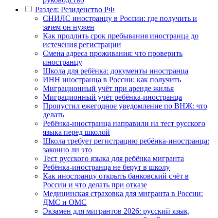
Раздел: Резиденство РФ
СНИЛС иностранцу в России: где получить и
зачем он нужен
Как продлить срок пребывания иностранца до
истечения регистрации
Смена адреса проживания: что проверить
иностранцу
Школа для ребёнка: документы иностранца
ИНН иностранца в России: как получить
Миграционный учёт при аренде жилья
Миграционный учёт ребёнка-иностранца
Пропустил ежегодное уведомление по ВНЖ: что
делать
Ребёнка-иностранца направили на тест русского
языка перед школой
Школа требует регистрацию ребёнка-иностранца:
законно ли это
Тест русского языка для ребёнка мигранта
Ребёнка-иностранца не берут в школу
Как иностранцу открыть банковский счёт в
России и что делать при отказе
Медицинская страховка для мигранта в России:
ДМС и ОМС
Экзамен для мигрантов 2026: русский язык,