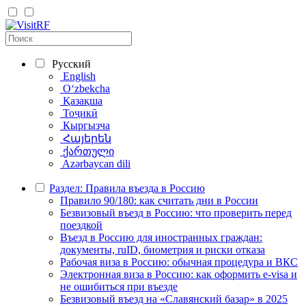
Русский
English
Oʻzbekcha
Қазақша
Тоҷикӣ
Кыргызча
Հայերեն
ქართული
Azərbaycan dili
Раздел: Правила въезда в Россию
Правило 90/180: как считать дни в России
Безвизовый въезд в Россию: что проверить перед
поездкой
Въезд в Россию для иностранных граждан:
документы, ruID, биометрия и риски отказа
Рабочая виза в Россию: обычная процедура и ВКС
Электронная виза в Россию: как оформить e-visa и
не ошибиться при въезде
Безвизовый въезд на «Славянский базар» в 2025