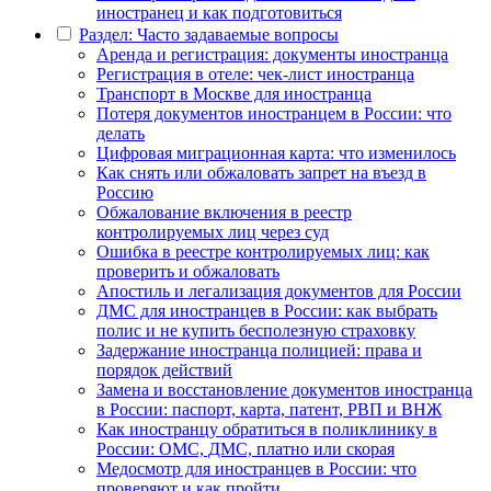
иностранец и как подготовиться
Раздел: Часто задаваемые вопросы
Аренда и регистрация: документы иностранца
Регистрация в отеле: чек-лист иностранца
Транспорт в Москве для иностранца
Потеря документов иностранцем в России: что
делать
Цифровая миграционная карта: что изменилось
Как снять или обжаловать запрет на въезд в
Россию
Обжалование включения в реестр
контролируемых лиц через суд
Ошибка в реестре контролируемых лиц: как
проверить и обжаловать
Апостиль и легализация документов для России
ДМС для иностранцев в России: как выбрать
полис и не купить бесполезную страховку
Задержание иностранца полицией: права и
порядок действий
Замена и восстановление документов иностранца
в России: паспорт, карта, патент, РВП и ВНЖ
Как иностранцу обратиться в поликлинику в
России: ОМС, ДМС, платно или скорая
Медосмотр для иностранцев в России: что
проверяют и как пройти