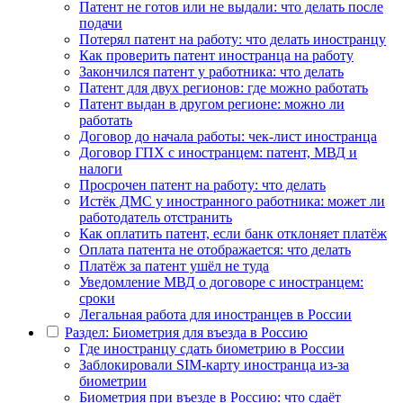
Патент не готов или не выдали: что делать после
подачи
Потерял патент на работу: что делать иностранцу
Как проверить патент иностранца на работу
Закончился патент у работника: что делать
Патент для двух регионов: где можно работать
Патент выдан в другом регионе: можно ли
работать
Договор до начала работы: чек-лист иностранца
Договор ГПХ с иностранцем: патент, МВД и
налоги
Просрочен патент на работу: что делать
Истёк ДМС у иностранного работника: может ли
работодатель отстранить
Как оплатить патент, если банк отклоняет платёж
Оплата патента не отображается: что делать
Платёж за патент ушёл не туда
Уведомление МВД о договоре с иностранцем:
сроки
Легальная работа для иностранцев в России
Раздел: Биометрия для въезда в Россию
Где иностранцу сдать биометрию в России
Заблокировали SIM-карту иностранца из-за
биометрии
Биометрия при въезде в Россию: что сдаёт