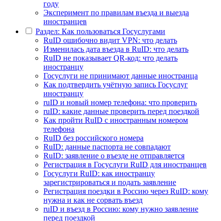
году
Эксперимент по правилам въезда и выезда
иностранцев
Раздел: Как пользоваться Госуслугами
RuID ошибочно видит VPN: что делать
Изменилась дата въезда в RuID: что делать
RuID не показывает QR-код: что делать
иностранцу
Госуслуги не принимают данные иностранца
Как подтвердить учётную запись Госуслуг
иностранцу
ruID и новый номер телефона: что проверить
ruID: какие данные проверить перед поездкой
Как пройти RuID с иностранным номером
телефона
RuID без российского номера
RuID: данные паспорта не совпадают
RuID: заявление о въезде не отправляется
Регистрация в Госуслуги RuID для иностранцев
Госуслуги RuID: как иностранцу
зарегистрироваться и подать заявление
Регистрация поездки в Россию через RuID: кому
нужна и как не сорвать въезд
ruID и въезд в Россию: кому нужно заявление
перед поездкой