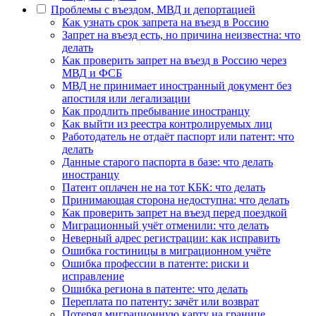
Проблемы с въездом, МВД и депортацией
Как узнать срок запрета на въезд в Россию
Запрет на въезд есть, но причина неизвестна: что
делать
Как проверить запрет на въезд в Россию через
МВД и ФСБ
МВД не принимает иностранный документ без
апостиля или легализации
Как продлить пребывание иностранцу
Как выйти из реестра контролируемых лиц
Работодатель не отдаёт паспорт или патент: что
делать
Данные старого паспорта в базе: что делать
иностранцу
Патент оплачен не на тот КБК: что делать
Принимающая сторона недоступна: что делать
Как проверить запрет на въезд перед поездкой
Миграционный учёт отменили: что делать
Неверный адрес регистрации: как исправить
Ошибка гостиницы в миграционном учёте
Ошибка профессии в патенте: риски и
исправление
Ошибка региона в патенте: что делать
Переплата по патенту: зачёт или возврат
Потерял миграционную карту на границе