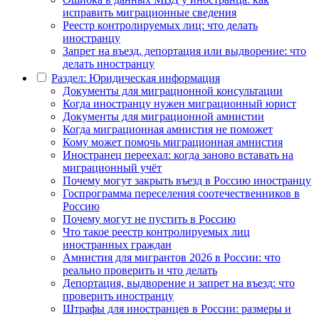
исправить миграционные сведения
Реестр контролируемых лиц: что делать
иностранцу
Запрет на въезд, депортация или выдворение: что
делать иностранцу
Раздел: Юридическая информация
Документы для миграционной консультации
Когда иностранцу нужен миграционный юрист
Документы для миграционной амнистии
Когда миграционная амнистия не поможет
Кому может помочь миграционная амнистия
Иностранец переехал: когда заново вставать на
миграционный учёт
Почему могут закрыть въезд в Россию иностранцу
Госпрограмма переселения соотечественников в
Россию
Почему могут не пустить в Россию
Что такое реестр контролируемых лиц
иностранных граждан
Амнистия для мигрантов 2026 в России: что
реально проверить и что делать
Депортация, выдворение и запрет на въезд: что
проверить иностранцу
Штрафы для иностранцев в России: размеры и