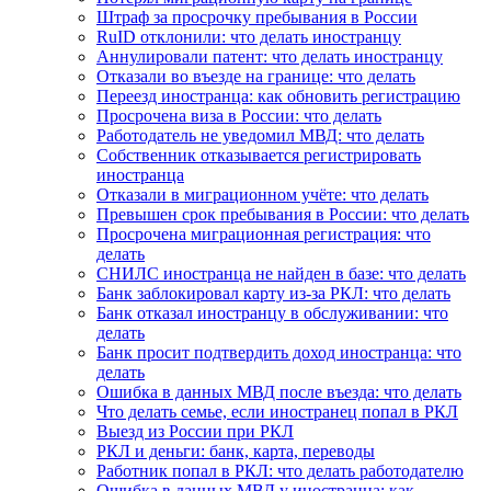
Штраф за просрочку пребывания в России
RuID отклонили: что делать иностранцу
Аннулировали патент: что делать иностранцу
Отказали во въезде на границе: что делать
Переезд иностранца: как обновить регистрацию
Просрочена виза в России: что делать
Работодатель не уведомил МВД: что делать
Собственник отказывается регистрировать
иностранца
Отказали в миграционном учёте: что делать
Превышен срок пребывания в России: что делать
Просрочена миграционная регистрация: что
делать
СНИЛС иностранца не найден в базе: что делать
Банк заблокировал карту из-за РКЛ: что делать
Банк отказал иностранцу в обслуживании: что
делать
Банк просит подтвердить доход иностранца: что
делать
Ошибка в данных МВД после въезда: что делать
Что делать семье, если иностранец попал в РКЛ
Выезд из России при РКЛ
РКЛ и деньги: банк, карта, переводы
Работник попал в РКЛ: что делать работодателю
Ошибка в данных МВД у иностранца: как