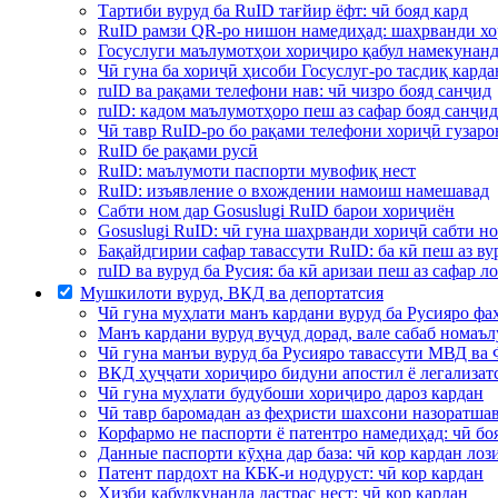
Тартиби вуруд ба RuID тағйир ёфт: чӣ бояд кард
RuID рамзи QR-ро нишон намедиҳад: шаҳрванди хор
Госуслуги маълумотҳои хориҷиро қабул намекунан
Чӣ гуна ба хориҷӣ ҳисоби Госуслуг-ро тасдиқ кард
ruID ва рақами телефони нав: чӣ чизро бояд санҷид
ruID: кадом маълумотҳоро пеш аз сафар бояд санҷид
Чӣ тавр RuID-ро бо рақами телефони хориҷӣ гузар
RuID бе рақами русӣ
RuID: маълумоти паспорти мувофиқ нест
RuID: изъявление о вхождении намоиш намешавад
Сабти ном дар Gosuslugi RuID барои хориҷиён
Gosuslugi RuID: чӣ гуна шаҳрванди хориҷӣ сабти н
Бақайдгирии сафар тавассути RuID: ба кӣ пеш аз ву
ruID ва вуруд ба Русия: ба кӣ аризаи пеш аз сафар л
Мушкилоти вуруд, ВКД ва депортатсия
Чӣ гуна муҳлати манъ кардани вуруд ба Русияро фа
Манъ кардани вуруд вуҷуд дорад, вале сабаб номаълу
Чӣ гуна манъи вуруд ба Русияро тавассути МВД ва
ВКД ҳуҷҷати хориҷиро бидуни апостил ё легализат
Чӣ гуна муҳлати будубоши хориҷиро дароз кардан
Чӣ тавр баромадан аз феҳристи шахсони назоратша
Корфармо не паспорти ё патентро намедиҳад: чӣ бо
Данные паспорти кӯҳна дар база: чӣ кор кардан лоз
Патент пардохт на КБК-и нодуруст: чӣ кор кардан
Ҳизби қабулкунанда дастрас нест: чӣ кор кардан