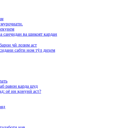
ам
 муроҷиати.
мекунем
а санҷидан ва шикоят кардан
барои чӣ лозим аст
сидани сабти ном тӯл диҳем
лать
аб равон карда шуд
д: оё ин қонунӣ аст?
ояд
талаботи нав