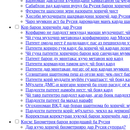
Барномаи давлатии кӯчонидани ҳамватанон ба Фед
Сабабҳои рад кардани вуруд ба Русия барои хориҷи
Феҳристи шахсони зери назорати хориҷӣ чист
Ҳисоби муҳоҷирати шаҳрвандони хориҷӣ дар Русия
Чаро мумкин аст ба Русия даромадан манъ карда ша
Кор барои хориҷиён дар Русия
Корфармо не пардохт мекунад маоши муҳоҷират: чӣ
Чӣ гуна муҳоҷир метавонад корфармоиро дар Москв
Патент омода нест ё надидаанд: пас аз пешниҳоди ҳ
Патенти кориро гум кард: ба хориҷӣ чӣ кардан лози
Чӣ гуна патенти хориҷиро барои кор санҷидан мумк
Патент барои ду минтақа: куҷо метавон кор кард
Патенти кормандон тамом шуд: чӣ бояд кард
Патенти дар минтақаи дигар: оё кор кардан мумкин 
Созиштани шартнома пеш аз оғози кор: чек-лист ба
Патенти корӣ муддати муйён гузаштааст: чӣ бояд к
Мӯҳлати ДМС-и коргари хориҷӣ ба охир расид: оё к
Пардохти патент намоён нест: чӣ бояд кард
Чӣ тавр патентро пардохт кардан, агар бонк пардох
Пардохти патент ба маҳал нарафт
Огоҳиномаи ВКД дар бораи шартнома бо хориҷӣ: м
Пардохти патенти корӣ: мӯҳлатҳо, чекҳо ва дермон
Корректная коректураи ҳуқуқӣ барои хориҷиён дар 
Қисм: Биометрия барои воридшавӣ ба Русия
Дар куҷо хориҷӣ биометрияро дар Русия супорад?