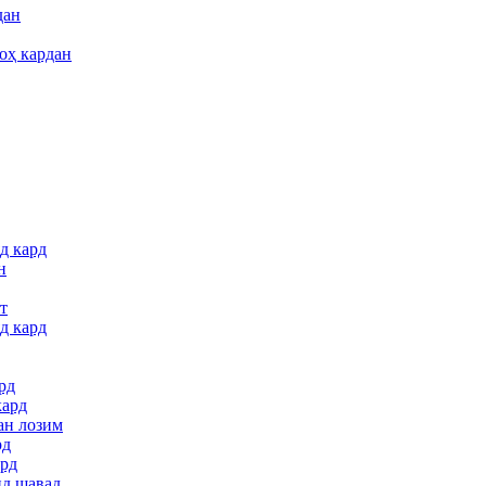
дан
оҳ кардан
д кард
н
т
д кард
рд
кард
ан лозим
рд
ард
ид шавад