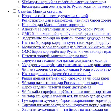
SIM-корти хориҷӣ аз сабаби биометрия баста шуд
Биометрия ҳангоми вуруд ба Русия: хориҷӣ чӣ месу
Саҳифа: Маъмул саволлар
Иҷора ва сабти ном: ҳуҷҷатҳои хориҷӣ
Регистратсия дар меҳмонхона: чек-лист барои хори
Нақлиёт дар Маскав барои хориҷиён
Апостил ва легализацияи ҳуҷҷатҳо барои Русия
ДМС барои хориҷиён дар Русия: чӣ гуна полис инти
Задержание хориҷӣ бо ҷониби полис: ҳуқуқҳо ва та
Иваз ва барқарор кардани ҳуҷҷатҳои хориҷӣ дар Рус
Медосмотр барои хориҷиён дар Русия: чӣ чизҳои са
ОМС барои хориҷиён дар Русия: кӣ метавонад гирад
Патенти хориҷӣ: минтақаи кор ва касб
Тарҷума ва тасдиқи нотариалӣ документи хориҷӣ
Уҳдадориҳои корфармо ҳангоми киро кардани хориҷ
Чӣ гуна хориҷӣ ба поликлиникаи Русия муроҷиат к
Иваз кардани корфармо бо патенти корӣ
Радди додани патенти кор: сабабҳо ва чӣ бояд кард
Чӣ тавр патенти кор дар Россия пардохт кардан
Дароз кардани патенти корӣ: дастурамал
Чӣ ба қайд гирифтани рӯйхати шахсони назоратшав
Чӣ тавр санҷидан мумкин аст, ки шумо дар феҳрис
Гум кардани ҳуҷҷатҳо барои шаҳрвандони хориҷӣ д
Тартиби шикоят ба суд барои нодуруст ворид карда
Харитаи муҳоҷиратӣ — тағйирот ва истифодаи он