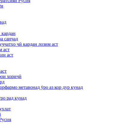
ератсияи Русия
ён
вад
 кардан
а санҷад
уҷҷатҳо чӣ кардан лозим аст
м аст
ин аст
аст
рои хориҷӣ
ард
орфармо метавонад ӯро аз кор дур кунад
тро рад кунад
уҳлат
ӣ
Русия