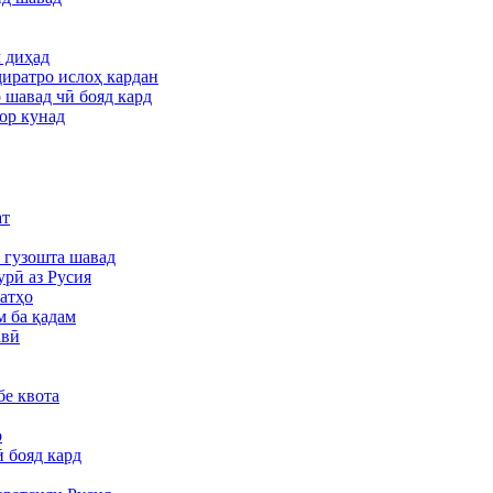
 диҳад
иратро ислоҳ кардан
 шавад чӣ бояд кард
кор кунад
ат
ӣ гузошта шавад
урӣ аз Русия
батҳо
м ба қадам
авӣ
бе квота
о
ӣ бояд кард