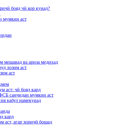
иҷӣ бояд чӣ кор кунад?
д
ан мумкин аст
онидан
ом мешавад ва ариза медиҳад
руд лозим аст
озим аст
ҳмем
м аст: чӣ бояд кард
 ФСБ санҷидан мумкин аст
сия қабул намекунад
ванда
яд кард
им аст, агар хориҷӣ бошад