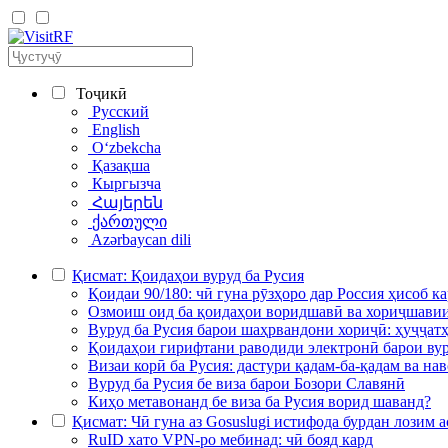
Тоҷикӣ
Русский
English
Oʻzbekcha
Қазақша
Кыргызча
Հայերեն
ქართული
Azərbaycan dili
Қисмат: Қоидаҳои вуруд ба Русия
Қоидаи 90/180: чӣ гуна рӯзҳоро дар Россия ҳисоб к
Озмоиш оид ба қоидаҳои воридшавӣ ва хориҷшави
Вуруд ба Русия барои шаҳрвандони хориҷӣ: ҳуҷҷатҳо
Қоидаҳои гирифтани раводиди электронӣ барои вур
Визаи корӣ ба Русия: дастури қадам‑ба‑қадам ва на
Вуруд ба Русия бе виза барои Бозори Славянӣ
Киҳо метавонанд бе виза ба Русия ворид шаванд?
Қисмат: Чӣ гуна аз Gosuslugi истифода бурдан лозим а
RuID хато VPN-ро мебинад: чӣ бояд кард