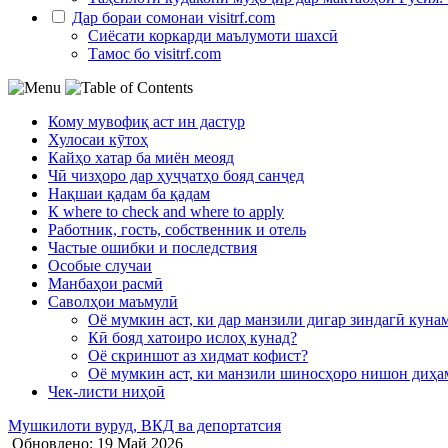
Дар бораи сомонаи visitrf.com
Сиёсати коркарди маълумоти шахсӣ
Тамос бо visitrf.com
Кому мувофиқ аст ин дастур
Хулосаи кӯтоҳ
Кайҳо хатар ба миён меояд
Чӣ чизҳоро дар ҳуҷҷатҳо бояд санҷед
Нақшаи қадам ба қадам
К where to check and where to apply
Работник, гость, собственник и отель
Частые ошибки и последствия
Особые случаи
Манбаҳои расмӣ
Саволҳои маъмулӣ
Оё мумкин аст, ки дар манзили дигар зиндагӣ кунам
Кӣ бояд хатоиро ислоҳ кунад?
Оё скриншот аз хидмат кофист?
Оё мумкин аст, ки манзили шиносҳоро нишон диҳам,
Чек-листи ниҳоӣ
Мушкилоти вуруд, ВКД ва депортатсия
Обновлено: 19 Май 2026