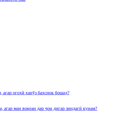
, агар огоҳӣ ҳанӯз баҳснок бошад?
 агар ман воқеан дар ҷои дигар зиндагӣ кунам?