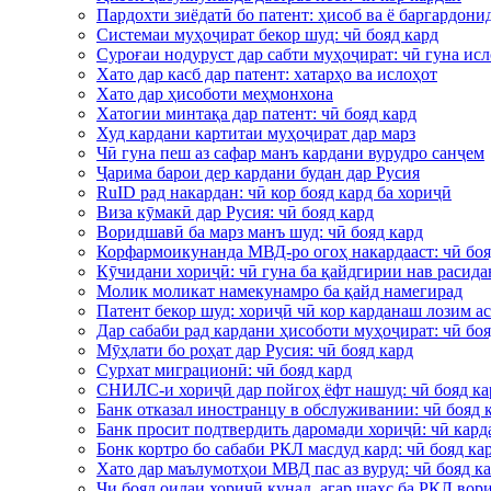
Пардохти зиёдатӣ бо патент: ҳисоб ва ё баргардони
Системаи муҳоҷират бекор шуд: чӣ бояд кард
Суроғаи нодуруст дар сабти муҳоҷират: чӣ гуна исл
Хато дар касб дар патент: хатарҳо ва ислоҳот
Хато дар ҳисоботи меҳмонхона
Хатогии минтақа дар патент: чӣ бояд кард
Худ кардани картитаи муҳоҷират дар марз
Чӣ гуна пеш аз сафар манъ кардани вурудро санҷем
Ҷарима барои дер кардани будан дар Русия
RuID рад накардан: чӣ кор бояд кард ба хориҷӣ
Виза кӯмакӣ дар Русия: чӣ бояд кард
Воридшавӣ ба марз манъ шуд: чӣ бояд кард
Корфармоикунанда МВД-ро огоҳ накардааст: чӣ боя
Кӯчидани хориҷӣ: чӣ гуна ба қайдгирии нав расида
Молик моликат намекунамро ба қайд намегирад
Патент бекор шуд: хориҷӣ чӣ кор карданаш лозим ас
Дар сабаби рад кардани ҳисоботи муҳоҷират: чӣ боя
Мӯҳлати бо роҳат дар Русия: чӣ бояд кард
Сурхат миграционӣ: чӣ бояд кард
СНИЛС-и хориҷӣ дар пойгоҳ ёфт нашуд: чӣ бояд ка
Банк отказал иностранцу в обслуживании: чӣ бояд 
Банк просит подтвердить даромади хориҷӣ: чӣ кард
Бонк кортро бо сабаби РКЛ масдуд кард: чӣ бояд ка
Хато дар маълумотҳои МВД пас аз вуруд: чӣ бояд к
Чи бояд оилаи хориҷӣ кунад, агар шахс ба РКЛ вор