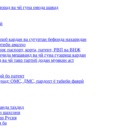
порад ва чӣ гуна омода шавад
ҷӣ
хоб кардан ва суғуртаи бефоида нахаридан
ртиби амалҳо
ия: паспорт, корта, патент, РВП ва ВНЖ
нҷида мешаванд ва чӣ гуна гузариш кардан
 ва чӣ тавр тартиб додан мумкин аст
ӣ бо патент
унад: ОМС, ДМС, пардохт ё табиби фаврӣ
анда таҳдид
ти шахсони
ар Русия
н ба