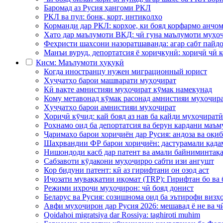
Баромад аз Русия ҳангоми РКЛ
РКЛ ва пул: бонк, корт, интиқолҳо
Корманди дар РКЛ: корҳое, ки бояд корфармо анҷом
Хато дар маълумоти ВКД: чӣ гуна маълумоти муҳоҷ
Феҳристи шахсони назоратшаванда: агар сабт пайдо
Манъи вуруд, депортатсия ё хориҷкунӣ: хориҷӣ чӣ 
Қисм: Маълумоти ҳуқуқӣ
Когда иностранцу нужен миграционный юрист
Ҳуҷҷатҳо барои машварати муҳоҷират
Кӣ вақте амнистияи муҳоҷират кӯмак намекунад
Кому метавонад кӯмак расонад амнистияи муҳоҷир
Ҳуҷҷатҳо барои амнистияи муҳоҷират
Хориҷӣ кӯчид: кай бояд аз нав ба қайди муҳоҷират
Роҳнамо оид ба депортатсия ва берун кардани маъм
Ҷаримаҳо барои хориҷиён дар Русия: андоза ва оқи
Шаҳрвандии ФР барои хориҷиён: дастурамали қада
Нишондоди касб дар патент ва амали байниминтақ
Сабзавоти кӯдакони муҳоҷирро сабти изи ангушт
Кор бидуни патент: кӣ аз гирифтани он озод аст
Иҷозати муваққатии иқомат (TRP): Гирифтан бо ва 
Режими ихроҷи муҳоҷирон: чӣ бояд донист
Беларус ва Русия: созишнома оид ба эътирофи визҳ
Авфи муҳоҷирон дар Русия 2026: мешавад ё не ва ч
Qoidahoi migratsiya dar Rossiya: taghiroti muhim