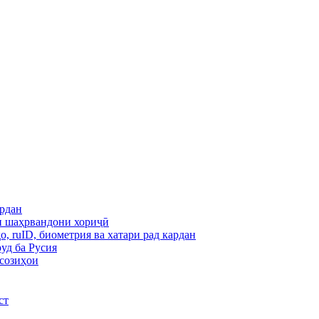
ардан
и шаҳрвандони хориҷӣ
, ruID, биометрия ва хатари рад кардан
уд ба Русия
всозиҳои
ст