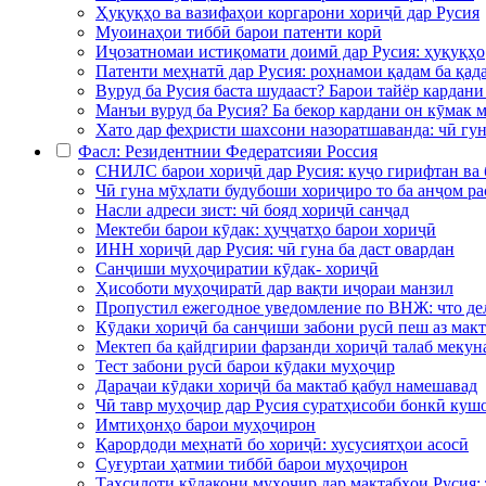
Ҳуқуқҳо ва вазифаҳои коргарони хориҷӣ дар Русия
Муоинаҳои тиббӣ барои патенти корӣ
Иҷозатномаи истиқомати доимӣ дар Русия: ҳуқуқҳо
Патенти меҳнатӣ дар Русия: роҳнамои қадам ба қад
Вуруд ба Русия баста шудааст? Барои тайёр кардани
Манъи вуруд ба Русия? Ба бекор кардани он кӯмак 
Хато дар феҳристи шахсони назоратшаванда: чӣ гун
Фасл: Резидентнии Федератсияи Россия
СНИЛС барои хориҷӣ дар Русия: куҷо гирифтан ва 
Чӣ гуна мӯҳлати будубоши хориҷиро то ба анҷом ра
Насли адреси зист: чӣ бояд хориҷӣ санҷад
Мектеби барои кӯдак: ҳуҷҷатҳо барои хориҷӣ
ИНН хориҷӣ дар Русия: чӣ гуна ба даст овардан
Санҷиши муҳоҷиратии кӯдак- хориҷӣ
Ҳисоботи муҳоҷиратӣ дар вақти иҷораи манзил
Пропустил ежегодное уведомление по ВНЖ: что де
Кӯдаки хориҷӣ ба санҷиши забони русӣ пеш аз макт
Мектеп ба қайдгирии фарзанди хориҷӣ талаб мекуна
Тест забони русӣ барои кӯдаки муҳоҷир
Дараҷаи кӯдаки хориҷӣ ба мактаб қабул намешавад
Чӣ тавр муҳоҷир дар Русия суратҳисоби бонкӣ куш
Имтиҳонҳо барои муҳоҷирон
Қарордоди меҳнатӣ бо хориҷӣ: хусусиятҳои асосӣ
Суғуртаи ҳатмии тиббӣ барои муҳоҷирон
Таҳсилоти кӯдакони муҳоҷир дар мактабҳои Русия: 