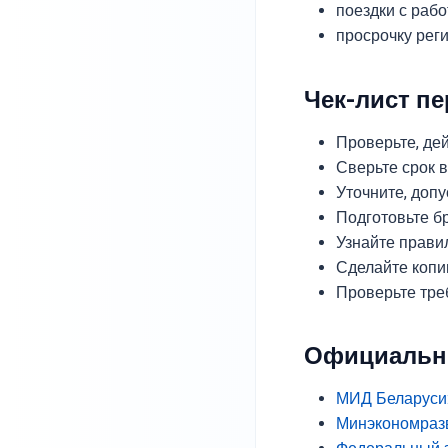
поездки с раб
просрочку рег
Чек-лист п
Проверьте, де
Сверьте срок в
Уточните, допу
Подготовьте б
Узнайте прави
Сделайте копии
Проверьте тре
Официальн
МИД Беларуси:
Минэкономразв