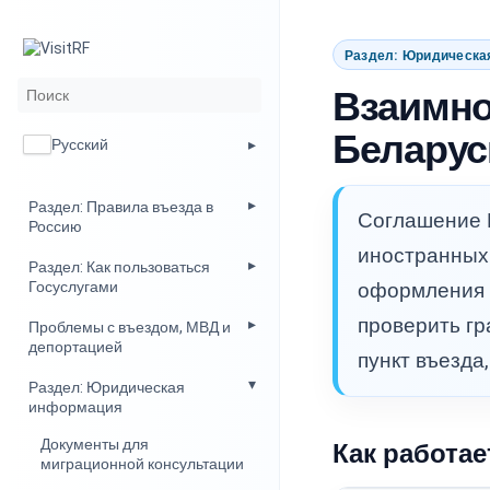
Раздел: Юридическа
Взаимно
Беларус
Русский
Раздел: Правила въезда в
Соглашение Р
Россию
иностранных 
Раздел: Как пользоваться
Госуслугами
оформления в
проверить гр
Проблемы с въездом, МВД и
депортацией
пункт въезда
Раздел: Юридическая
информация
Документы для
Как работае
миграционной консультации