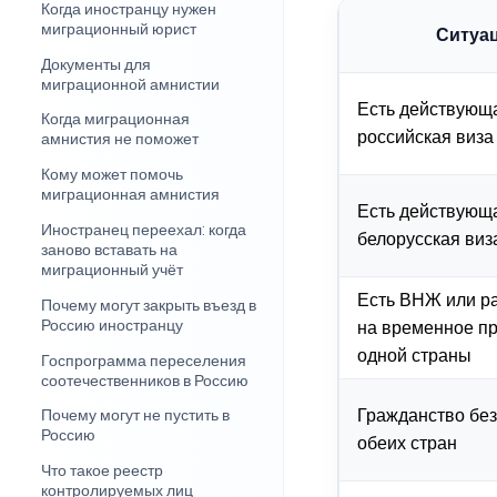
Когда иностранцу нужен
миграционный юрист
Ситуа
Документы для
миграционной амнистии
Есть действующ
Когда миграционная
российская виза
амнистия не поможет
Кому может помочь
миграционная амнистия
Есть действующ
Иностранец переехал: когда
белорусская виз
заново вставать на
миграционный учёт
Есть ВНЖ или р
Почему могут закрыть въезд в
Россию иностранцу
на временное п
одной страны
Госпрограмма переселения
соотечественников в Россию
Гражданство без
Почему могут не пустить в
Россию
обеих стран
Что такое реестр
контролируемых лиц