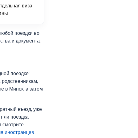
тдельная виза
раны
любой поездки во
ства и документа.
ной поездке:
, родственникам,
е в Минск, а затем
кратный въезд, уже
т ли поездка
и смотрите
я иностранцев
.