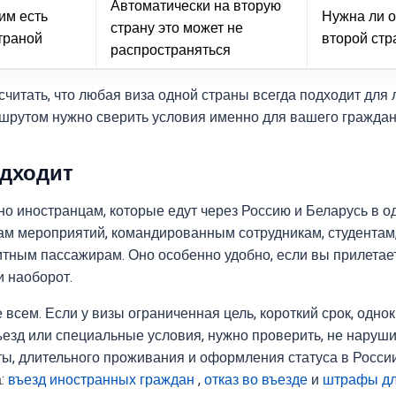
Автоматически на вторую
им есть
Нужна ли о
страну это может не
страной
второй ст
распространяться
читать, что любая виза одной страны всегда подходит для 
шрутом нужно сверить условия именно для вашего граждан
одходит
о иностранцам, которые едут через Россию и Беларусь в од
кам мероприятий, командированным сотрудникам, студентам
итным пассажирам. Оно особенно удобно, если вы прилетает
и наоборот.
 всем. Если у визы ограниченная цель, короткий срок, одно
езд или специальные условия, нужно проверить, не наруши
ты, длительного проживания и оформления статуса в Росси
а:
въезд иностранных граждан
,
отказ во въезде
и
штрафы дл