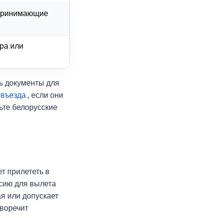
 принимающие
ора или
ть документы для
 въезда
, если они
ьте белорусские
т прилететь в
ссию для вылета
я или допускает
иворечит