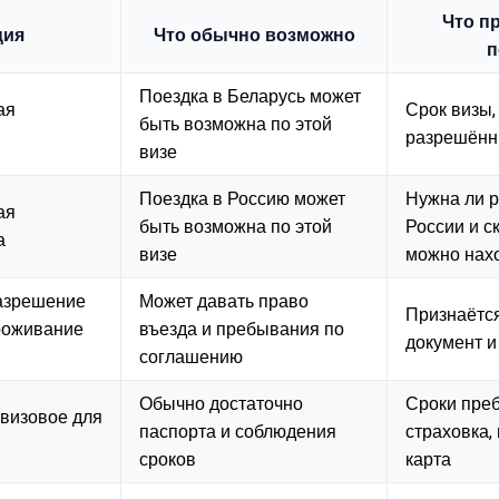
Что п
ция
Что обычно возможно
п
Поездка в Беларусь может
ая
Срок визы,
быть возможна по этой
разрешённ
визе
Поездка в Россию может
Нужна ли р
ая
быть возможна по этой
России и с
а
визе
можно нах
азрешение
Может давать право
Признаётс
роживание
въезда и пребывания по
документ и
соглашению
Обычно достаточно
Сроки пре
визовое для
паспорта и соблюдения
страховка,
сроков
карта