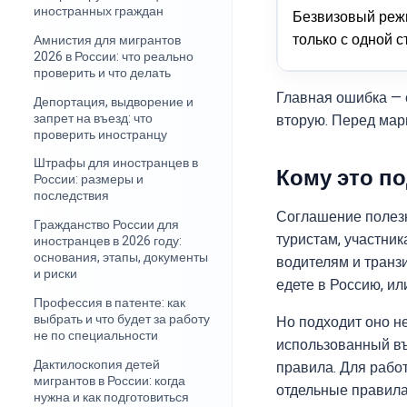
иностранных граждан
Безвизовый реж
только с одной 
Амнистия для мигрантов
2026 в России: что реально
проверить и что делать
Главная ошибка — с
Депортация, выдворение и
запрет на въезд: что
вторую. Перед мар
проверить иностранцу
Штрафы для иностранцев в
Кому это п
России: размеры и
последствия
Соглашение полезн
Гражданство России для
туристам, участни
иностранцев в 2026 году:
основания, этапы, документы
водителям и транз
и риски
едете в Россию, ил
Профессия в патенте: как
выбрать и что будет за работу
Но подходит оно не
не по специальности
использованный въ
Дактилоскопия детей
правила. Для рабо
мигрантов в России: когда
отдельные правил
нужна и как подготовиться