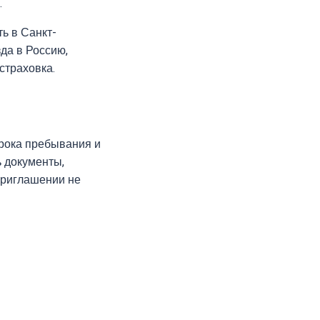
.
ть в Санкт-
зда в Россию,
страховка.
срока пребывания и
ь документы,
приглашении не