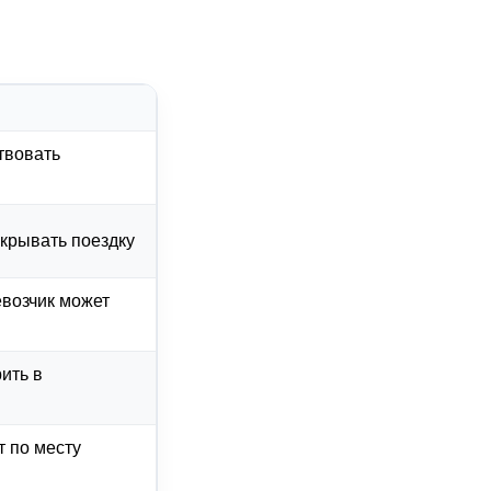
твовать
окрывать поездку
евозчик может
ить в
 по месту