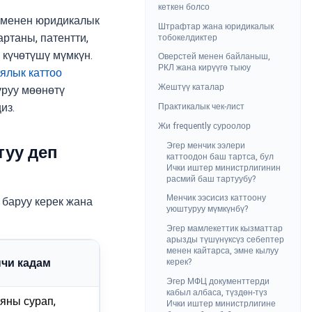
кеткен болсо
р менен юридикалык
Штрафтар жана юридикалык
ртаны, патентти,
тобокелдиктер
күчөтүшү мүмкүн.
Оверстей менен байланыш,
РКЛ жана кирүүгө тыюу
ялык каттоо
Жештүү каталар
уруу мөөнөтү
Практикалык чек-лист
из.
Жи frequently суроолор
Эгер менчик ээлери
туу деп
каттоодон баш тартса, бул
Ички иштер министрлигинин
расмий баш тартуубу?
Менчик ээсисиз каттоону
 баруу керек жана
уюштуруу мүмкүнбү?
Эгер мамлекеттик кызматтар
арызды түшүнүксүз себептер
менен кайтарса, эмне кылуу
чи кадам
керек?
Эгер МФЦ документтерди
кабыл албаса, түздөн-түз
яны сурап,
Ички иштер министрлигине