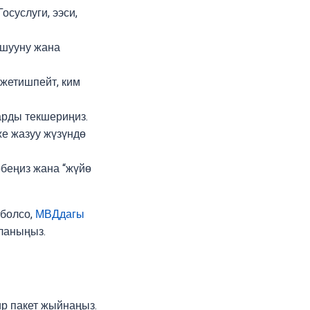
суслуги, ээси,
ышууну жана
 жетишпейт, ким
арды текшериңиз.
е жазуу жүзүндө
рбеңиз жана “жүйө
 болсо,
МВДдагы
ланыңыз.
ир пакет жыйнаңыз.