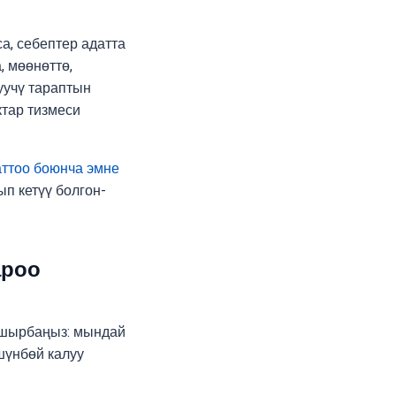
а, себептер адатта
, мөөнөттө,
уучү тараптын
тар тизмеси
аттоо боюнча эмне
п кетүү болгон-
ароо
апшырбаңыз: мындай
шүнбөй калуу