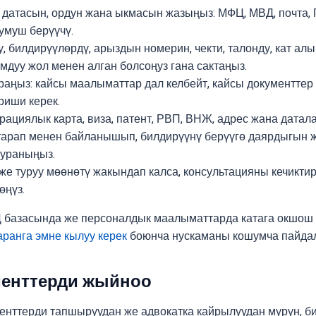
датасын, ордун жана ыкмасын жазыңыз: МФЦ, МВД, почта, Го
умуш берүүчү.
, билдирүүлөрдү, арыздын номерин, чекти, талонду, кат ал
мдуу жол менен алган болсоңуз гана сактаңыз.
ураңыз: кайсы маалыматтар дал келбейт, кайсы документтер
риши керек.
рациялык карта, виза, патент, РВП, ВНЖ, адрес жана датал
тарап менен байланышып, билдирүүнү берүүгө даярдыгын ж
сураныңыз.
 же туруу мөөнөтү жакындап калса, консультацияны кечикти
өңүз.
 базасында же персоналдык маалыматтарда катага окшош
жаранга эмне кылуу керек
боюнча нускаманы кошумча пайда
менттерди жыйноо
енттерди тапшыруудан же адвокатка кайрылуудан мурун, б