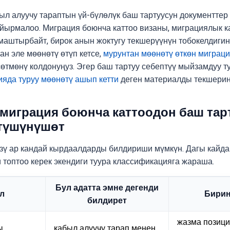
был алуучу тараптын үй-бүлөлүк баш тартуусун документте
йырмалоо. Миграция боюнча каттоо визаны, миграциялык ка
штырбайт, бирок анын жоктугу текшерүүнүн тобокелдигин 
ан эле мөөнөтү өтүп кетсе,
мурунтан мөөнөтү өткөн миграци
сөтмөнү колдонуңуз. Эгер баш тартуу себептүү мыйзамдуу т
ияда туруу мөөнөтү ашып кетти
деген материалды текшериң
 миграция боюнча каттоодон баш тар
түшүнүшөт
зү ар кандай кырдаалдарды билдириши мүмкүн. Дагы кайда
 топтоо керек экендиги туура классификацияга жараша.
Бул адатта эмне дегенди
л
Бирин
билдирет
жазма позици
ы
кабыл алуучу тарап менен