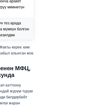
юнча аракет
уруу мөөнөтүн
үн тез арада
а мүмкүн болгон
 изилдөө
Факты керек: ким
кабыл алынган жок.
менен МФЦ,
сунда
ап каттоону
ындай жүрүм-турум
нди билдирбейт.
көлүк жаран