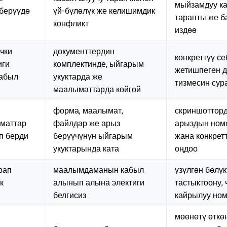
мыйзамдуу ка
берүүдө
үй-бүлөлүк же келишимдик
тарапты же б
конфликт
издөө
чки
документтердин
конкреттүү с
иги
комплектинде, ыйгарым
жетишпеген 
кабыл
укуктарда же
тизмесин сур
маалыматтарда көйгөй
форма, маалымат,
скриншотторд
зматтар
файлдар же арыз
арыздын ном
п берди
берүүчүнүн ыйгарым
жана конкрет
укуктарында ката
оңдоо
рап
маалымдаманын кабыл
үзүлгөн бөлүк
к
алынып алына электиги
тастыктоону, 
белгисиз
кайрылуу ном
мөөнөтү өткө