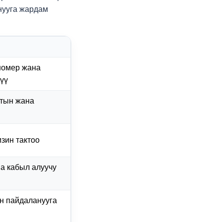
нууга жардам
 номер жана
үү
атын жана
зин тактоо
на кабыл алуучу
н пайдаланууга