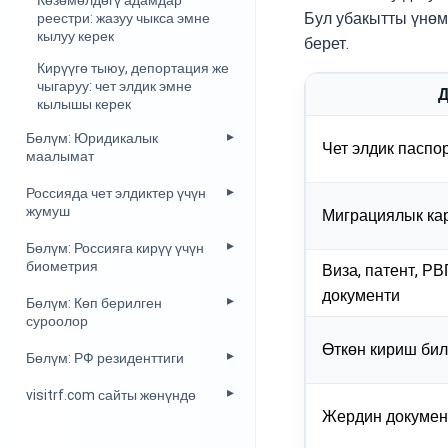
Көзөмөлдөгү адамдар
Бул убакытты үнөм
реестри: жазуу чыкса эмне
кылуу керек
берет.
Кирүүгө тыюу, депортация же
чыгаруу: чет элдик эмне
Д
кылышы керек
Бөлүм: Юридикалык
Чет элдик паспо
маалымат
Россияда чет элдиктер үчүн
жумуш
Миграциялык ка
Бөлүм: Россияга кирүү үчүн
биометрия
Виза, патент, Р
документи
Бөлүм: Көп берилген
суроолор
Өткөн кириш би
Бөлүм: РФ резиденттиги
visitrf.com сайты жөнүндө
Жердин докумен