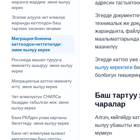
жаранга жардем: эмне кылуу
адресин тастыктоос
керек
Эгерде документте
Эсепке алууга чет өлкөлүк
техникалык же доку
жаранды каттоодон баш
тарткан ээсинин чечими
жарандыкта, файлд
Миграция боюнча
маалыматтарында к
каттоодон четтетилди:
маанилүү.
эмне кылуу керек
Эгерде каттоо уже 
Россияда жашап турууга
мөөнөттү ашыруу: эмне кылуу
кылуу керектиги
бо
керек
болбогун текшериң
Миграциялык каттоо мөөнөтү
өттү: эмне кылуу керек
Баш тартуу
Чет өлкөлүктүн СНИЛСи
базадан табылган жок: эмне
чаралар
кылуу керек
Алгач, көйгөйдү к
Банк РКЛден улам картаны
бөгөттөдү: эмне кылуу керек
кылуу убакытты жо
мүмкүн.
Банк чет өлкөлүккө кызмат
көрсөтүүдөн баш тартты: