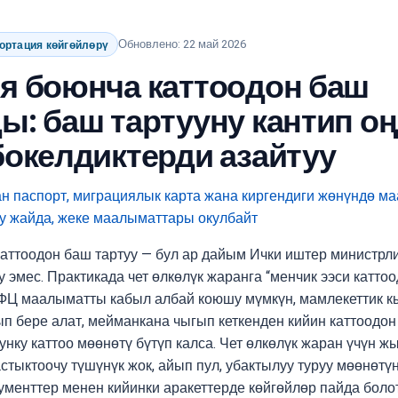
Обновлено: 22 май 2026
ортация көйгөйлөрү
я боюнча каттоодон баш
ы: баш тартууну кантип о
бокелдиктерди азайтуу
аттоодон баш тартуу — бул ар дайым Ички иштер министрл
 эмес. Практикада чет өлкөлүк жаранга “менчик ээси каттоо
ФЦ маалыматты кабыл албай коюшу мүмкүн, мамлекеттик к
ып бере алат, мейманкана чыгып кеткенден кийин каттоодо
унку каттоо мөөнөтү бүтүп калса. Чет өлкөлүк жаран үчүн 
астыктоочу түшүнүк жок, айып пул, убактылуу туруу мөөнөт
ументтер менен кийинки аракеттерде көйгөйлөр пайда болот