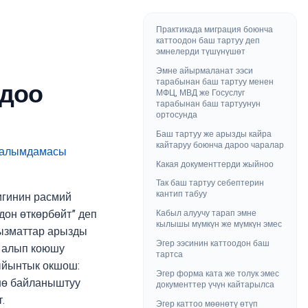
Практикада миграция боюнча
каттоодон баш тартуу деп
эмнелерди түшүнүшөт
Эмне айырмаланат ээси
тарабынан баш тартуу менен
ңдоо
МФЦ, МВД же Госуслуг
тарабынан баш тартуунун
ортосунда
Баш тартуу же арызды кайра
кайтаруу боюнча дароо чаралар
Какая документтерди жыйноо
Так баш тартуу себептерин
кантип табуу
игинин расмий
Кабыл алуучу тарап эмне
дон өткөрбөйт” деп
кылышы мүмкүн же мүмкүн эмес
ызматтар арызды
Эгер ээсинин каттоодон баш
н алып коюшу
тартса
жыйынтык окшош:
Эгер форма ката же толук эмес
үнө байланыштуу
документтер үчүн кайтарылса
.
Эгер каттоо мөөнөтү өтүп