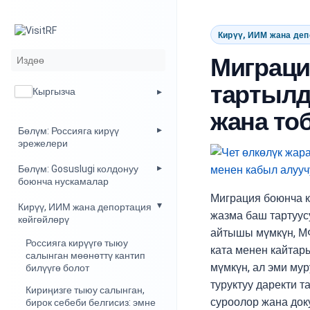
Кирүү, ИИМ жана деп
Миграци
тартылд
Кыргызча
жана то
Бөлүм: Россияга кирүү
эрежелери
Бөлүм: Gosuslugi колдонуу
боюнча нускамалар
Миграция боюнча к
Кирүү, ИИМ жана депортация
жазма баш тартуусу
көйгөйлөрү
айтышы мүмкүн, М
Россияга кирүүгө тыюу
ката менен кайтар
салынган мөөнөттү кантип
мүмкүн, ал эми мур
билүүгө болот
туруктуу даректи т
Кириңизге тыюу салынган,
суроолор жана док
бирок себеби белгисиз: эмне