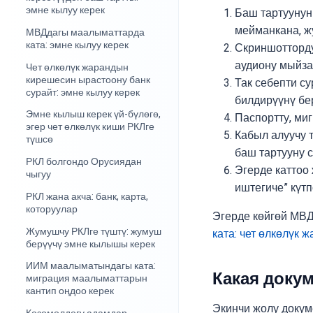
эмне кылуу керек
Баш тартуунун 
мейманкана, ж
МВДдагы маалыматтарда
ката: эмне кылуу керек
Скриншотторду
аудиону мыйза
Чет өлкөлүк жарандын
кирешесин ырастоону банк
Так себепти с
сурайт: эмне кылуу керек
билдирүүнү бе
Эмне кылыш керек үй-бүлөгө,
Паспортту, миг
эгер чет өлкөлүк киши РКЛге
Кабыл алуучу 
түшсө
баш тартууну 
РКЛ болгондо Орусиядан
Эгерде каттоо
чыгуу
иштегиче” күтп
РКЛ жана акча: банк, карта,
которуулар
Эгерде көйгөй МВД
Жумушчу РКЛге түштү: жумуш
ката: чет өлкөлүк 
берүүчү эмне кылышы керек
ИИМ маалыматындагы ката:
Какая доку
миграция маалыматтарын
кантип оңдоо керек
Экинчи жолу докум