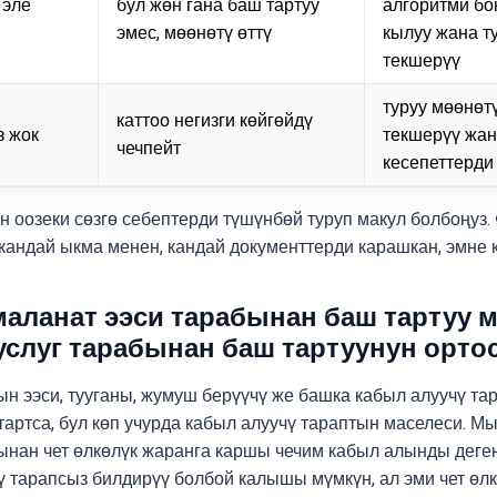
 эле
бул жөн гана баш тартуу
алгоритми бо
эмес, мөөнөтү өттү
кылуу жана т
текшерүү
туруу мөөнөт
каттоо негизги көйгөйдү
з жок
текшерүү жан
чечпейт
кесепеттерди
н оозеки сөзгө себептерди түшүнбөй туруп макул болбоңуз. 
 кандай ыкма менен, кандай документтерди карашкан, эмне 
аланат ээси тарабынан баш тартуу 
услуг тарабынан баш тартуунун орто
н ээси, тууганы, жумуш берүүчү же башка кабыл алуучү тар
тартса, бул көп учурда кабыл алуучү тараптын маселеси. М
ынан чет өлкөлүк жаранга каршы чечим кабыл алынды деге
ү тарапсыз билдирүү болбой калышы мүмкүн, ал эми чет өл