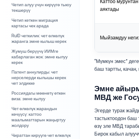
Каттоо мурунтан
Четип алуу үчүн кирүүгө тыюу
аяктады
текшерүү
Четип кеткен миграция
картасы чек арада
RuID четкилик: чет өлкөлүк
Мыйзамдуу неги
жаранга эмне кылыш керек
Жумуш берүүчү ИИМге
кабарлаган жок: эмне кылуу
“Мүмкүн эмес” деге
керек
баш тартты, качан,
Патент аннулирды: чет
нерселерди кылышы керек
чет элдикке
Эмне айырм
Россиядагы мөөнөтү өткөн
МВД же Гос
виза: эмне кылуу
Чет өлкөлүк жарандын
Эгерде турак жайды
көчүүсү: каттоо
тастыктоодон баш 
маалыматтарын жаңыртуу
жолдору
өзү эле МВД тараб
Бирок кабыл алууч
Чираттан кирүүгө чет өлкөлүк