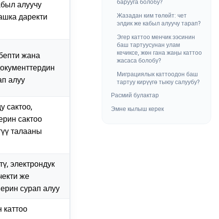
барууга болобу?
был алуучу
Жазадан ким төлөйт: чет
ашка даректи
элдик же кабыл алуучу тарап?
Эгер каттоо менчик ээсинин
баш тартуусунан улам
кечиксе, жөн гана жаңы каттоо
ебепти жана
жасаса болобу?
документтердин
Миграциялык каттоодон баш
ап алуу
тартуу кирүүгө тыюу салуубу?
Расмий булактар
у сактоо,
Эмне кылыш керек
ерин сактоо
түү талааны
тү, электрондук
чекти же
ерин сурап алуу
н каттоо