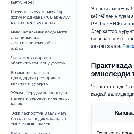
кылуу керек
Эң негизгиси — ка
Россияга кирүүгө тыюу бар-
көйгөйдөн ылдам а
жогун МВД жана ФСБ аркылуу
кантип текшерүү керек
РВП же ВНЖни алма
Эгер каттоо мурунт
ИИМ чет өлкөлүк документти
апостилсиз же
боюнча өзгөчө көр
легализациясыз кабыл
аяктап жатса,
Росс
албайт
Чет өлкөлүк жаранга
убактылуу жашоону узартуу
Практикада
эмнелерди 
Көзөмөлгө алынган
адамдардын реестринен
кантип чыгуу керек
“Баш тартылды” сө
Жумуш берүүчү паспортту же
кандай далилдерди
патентти бербесе: эмне кылуу
керек
Кырдаа
Эски паспорттун маалыматы
базада: чет элдик жарандын
эмне кылышы керек
Ээси же ижарач
Кабыл алуучу тарап