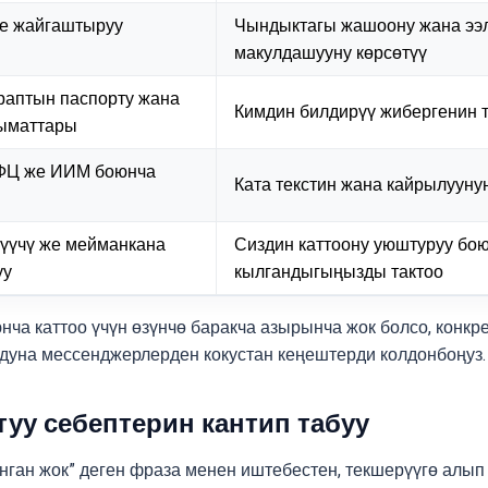
же жайгаштыруу
Чындыктагы жашоону жана ээ
макулдашууну көрсөтүү
раптын паспорту жана
Кимдин билдирүү жибергенин 
ыматтары
МФЦ же ИИМ боюнча
Ката текстин жана кайрылууну
рүүчү же мейманкана
Сиздин каттоону уюштуруу бою
уу
кылгандыгыңызды тактоо
нча каттоо үчүн өзүнчө баракча азырынча жок болсо, конкр
дуна мессенджерлерден кокустан кеңештерди колдонбоңуз.
туу себептерин кантип табуу
ган жок” деген фраза менен иштебестен, текшерүүгө алып 