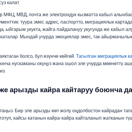
уз калат.
р МФЦ, МВД, почта же электрондук кызматта кабыл алынбас
менттик: туура эмес адрес, паспортто, миграциялык картада
а, ыйгарым укукта, жайга пайдалануу укугунда же кабыл ал
аталар. Мындай учурда эмоциялар эмес, так айырмачылык
аяктаган болсо, бул өзүнчө көйгөй.
Тагылган миграциялык к
юнча нускаманы окуңуз жана ошол эле учурда мөөнөттү ашы
из.
 же арызды кайра кайтаруу боюнча д
аттаңыз. Бир эле арызды көп жолу оңдолбостон кайрадан т
готуп, кайсы катанын кайра-кайра кайталанып жатканын тү