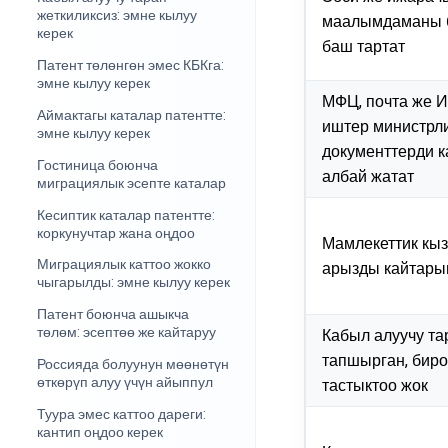
жеткиликсиз: эмне кылуу
маалымдаманы 
керек
баш тартат
Патент төлөнгөн эмес КБКга:
эмне кылуу керек
МФЦ, почта же И
Аймактагы каталар патентте:
иштер министрл
эмне кылуу керек
документтерди 
Гостиница боюнча
албай жатат
миграциялык эсепте каталар
Кесиптик каталар патентте:
коркунучтар жана оңдоо
Мамлекеттик кы
Миграциялык каттоо жокко
арызды кайтары
чыгарылды: эмне кылуу керек
Патент боюнча ашыкча
төлөм: эсептөө же кайтаруу
Кабыл алуучу та
тапшырган, биро
Россияда болуунун мөөнөтүн
өткөрүп алуу үчүн айыппул
тастыктоо жок
Туура эмес каттоо дареги:
кантип оңдоо керек