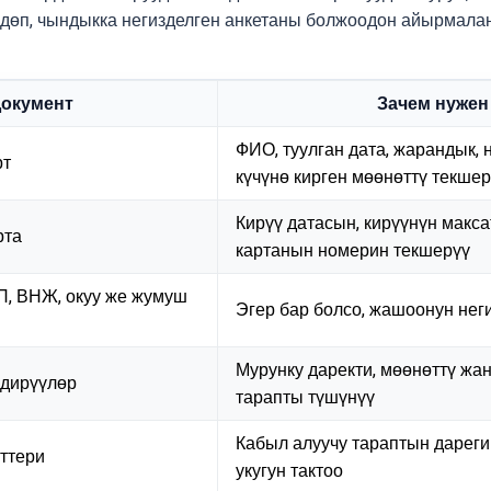
дөп, чындыкка негизделген анкетаны болжоодон айырмала
окумент
Зачем нужен
ФИО, туулган дата, жарандык,
рт
күчүнө кирген мөөнөттү текшер
Кирүү датасын, кирүүнүн макс
рта
картанын номерин текшерүү
ВП, ВНЖ, окуу же жумуш
Эгер бар болсо, жашоонун неги
Мурунку даректи, мөөнөттү жа
лдирүүлөр
тарапты түшүнүү
Кабыл алуучу тараптын дареги
ттери
укугун тактоо