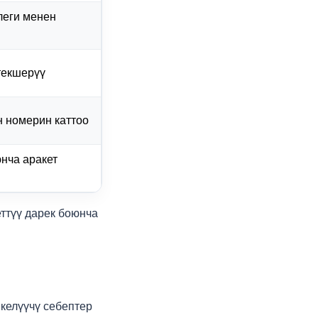
леги менен
текшерүү
н номерин каттоо
нча аракет
еттүү дарек боюнча
келүүчү себептер