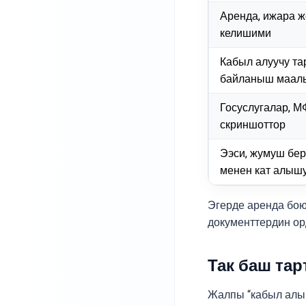
Аренда, ижара 
келишими
Кабыл алуучу та
байланыш маал
Госуслугалар, 
скриншоттор
Ээси, жумуш бе
менен кат алыш
Эгерде аренда бою
документтердин ор
Так баш тар
Жалпы “кабыл алын