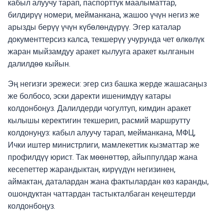
кабыл алуучу тарап, паспорттук маалыматтар,
билдирүү номери, мейманкана, жашоо үчүн негиз же
арызды берүү үчүн күбөлөндүрүү. Эгер каталар
документтерсиз калса, текшерүү учурунда чет өлкөлүк
жаран мыйзамдуу аракет кылууга аракет кылганын
далилдөө кыйын.
Эң негизги эрежеси: эгер сиз башка жерде жашасаңыз
же болбосо, эски даректи ишенимдүү катары
колдонбоңуз. Далилдерди чогултуп, кимдин аракет
кылышы керектигин текшерип, расмий маршрутту
колдонуңуз: кабыл алуучу тарап, мейманкана, МФЦ,
Ички иштер министрлиги, мамлекеттик кызматтар же
профилдүү юрист. Так мөөнөттөр, айыппулдар жана
кесепеттер жарандыктан, кирүүдүн негизинен,
аймактан, даталардан жана фактылардан көз каранды,
ошондуктан чаттардан тастыкталбаган кеңештерди
колдонбоңуз.