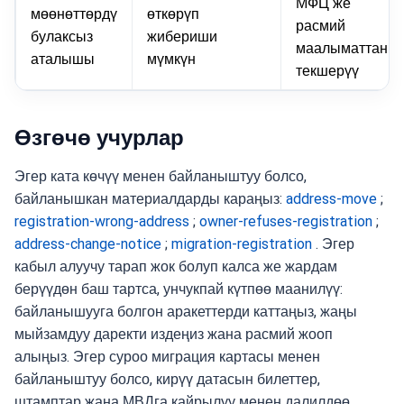
МФЦ же
мөөнөттөрдү
өткөрүп
расмий
булаксыз
жибериши
маалыматтан
аталышы
мүмкүн
текшерүү
Өзгөчө учурлар
Эгер ката көчүү менен байланыштуу болсо,
байланышкан материалдарды караңыз:
address-move
;
registration-wrong-address
;
owner-refuses-registration
;
address-change-notice
;
migration-registration
. Эгер
кабыл алуучу тарап жок болуп калса же жардам
берүүдөн баш тартса, унчукпай күтпөө маанилүү:
байланышууга болгон аракеттерди каттаңыз, жаңы
мыйзамдуу даректи издеңиз жана расмий жооп
алыңыз. Эгер суроо миграция картасы менен
байланыштуу болсо, кирүү датасын билеттер,
штамптар жана МВДга кайрылуу менен далилдөө.