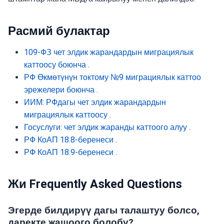
Расмий булактар
109-ФЗ чет элдик жарандардын миграциялык
каттоосу боюнча
.
РФ Өкмөтүнүн токтому №9 миграциялык каттоо
эрежелери боюнча
.
ИИМ: РФдагы чет элдик жарандардын
миграциялык каттоосу
.
Госуслуги: чет элдик жаранды каттоого алуу
.
РФ КоАП 18.8-беренеси
.
РФ КоАП 18.9-беренеси
.
Жи Frequently Asked Questions
Эгерде билдирүү дагы талаштуу болсо,
даректе жашоого болобу?