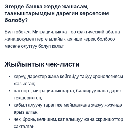
Эгерде башка жерде жашасам,
тааныштарымдын дарегин көрсөтсөм
болобу?
Бул тобокел. Миграциялык каттоо фактический абалга
жана документтерге ылайык келиши керек, болбосо
маселе олуттуу болуп калат.
Жыйынтык чек-листи
кирүү, даректер жана көйгөйдү табуу хронологиясы
жазылган;
паспорт, миграциялык карта, билдирүү жана дарек
текшерилген;
кабыл алуучу тарап же мейманкана жазуу жүзүндө
арыз алган;
чек, бронь, келишим, кат алышуу жана скриншоттор
сакталган;