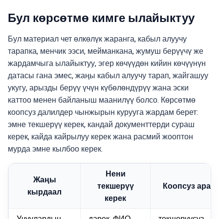
Бул көрсөтмө кимге ылайыктуу
Бул материал чет өлкөлүк жаранга, кабыл алуучу
тарапка, менчик ээси, мейманкана, жумуш берүүчү же
жардамчыга ылайыктуу, эгер көчүүдөн кийин көчүүнүн
датасы гана эмес, жаңы кабыл алуучу тарап, жайгашуу
укугу, арызды берүү үчүн күбөлөндүрүү жана эски
каттоо менен байланыш маанилүү болсо. Көрсөтмө
коопсуз далилдер чынжырын курууга жардам берет:
эмне текшерүү керек, кандай документтерди сураш
керек, кайда кайрылуу керек жана расмий жооптон
мурда эмне кылбоо керек.
Нени
Жаңы
текшерүү
Коопсуз араке
кырдаал
керек
Учуулардын
дарек, ФИО,
текшерүүсүз