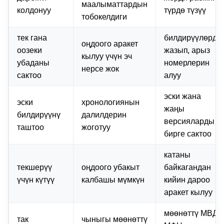
маалыматтардын
колдонуу
түрдө түзүү
тобокелдиги
тек гана
билдирүүлөрдү
оңдоого аракет
оозеки
жазып, арыз
кылуу үчүн эч
убаданы
номерлерин
нерсе жок
сактоо
алуу
эски жана
эски
хронологиянын
жаңы
билдирүүнү
далилдерин
версияларды
таштоо
жоготуу
бирге сактоо
катаны
текшерүү
оңдоого убакыт
байкагандан
үчүн күтүү
калбашы мүмкүн
кийин дароо
аракет кылуу
мөөнөттү МВД,
так
чыныгы мөөнөттү