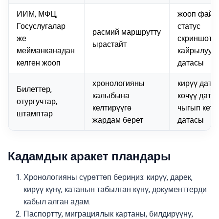
ИИМ, МФЦ,
жооп файл
Госуслугалар
статус
расмий маршрутту
же
скриншоту,
ырастайт
мейманканадан
кайрылуун
келген жооп
датасы
хронологияны
кирүү дата
Билеттер,
калыбына
көчүү дата
отургучтар,
келтирүүгө
чыгып кетү
штамптар
жардам берет
датасы
Кадамдык аракет пландары
Хронологияны сүрөттөп бериңиз: кирүү, дарек,
кирүү күнү, катанын табылган күнү, документтерди
кабыл алган адам.
Паспортту, миграциялык картаны, билдирүүнү,