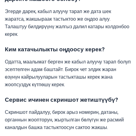
Эгерде дарек, кабыл алуучу тарап же дата шек
жаратса, жакшыраак тастыктоо же оңдоо алуу.
Талаштуу билдирүүнү жалгыз далил катары колдонбоо
керек.
Ким катачылыкты оңдоосу керек?
Одатта, маалымат берген же кабыл алуучу тарап болуп
эсептелген адам баштайт. Бирок чет элдик жаран
өзүнүн кайрылууларын тастыкташы керек жана
жоопсуздук күтпөшү керек.
Сервис ичинен скриншот жетиштүүбү?
Скриншот пайдалуу, бирок арыз номерин, датаны,
органнын жоопторун, жыртылган бөлүгүн же расмий
каналдын башка тастыктоосун сактоо жакшы.