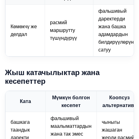
фальшивый
даректерди
расмий
Көмөкчү же
жана башка
маршрутту
делдал
адамдардын
түшүндүрүү
билдирүүлөрүн
сатуу
Жыш катачылыктар жана
кесепеттер
Мүмкүн болгон
Коопсуз
Ката
кесепет
альтернатива
фальшивый
башкага
чыныгы
маалыматтардын
таандык
жашаган
жана так эмес
даректи
жерди расмий