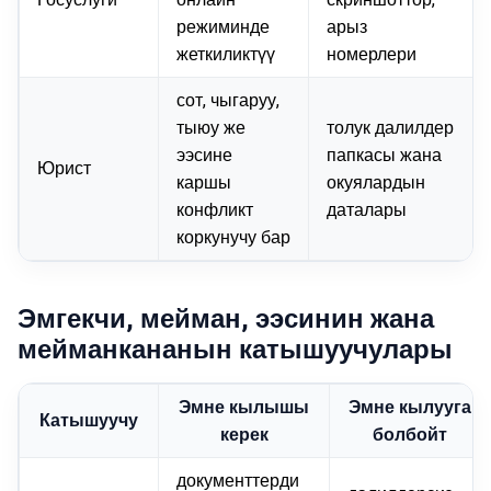
режиминде
арыз
жеткиликтүү
номерлери
сот, чыгаруу,
тыюу же
толук далилдер
ээсине
папкасы жана
Юрист
каршы
окуялардын
конфликт
даталары
коркунучу бар
Эмгекчи, мейман, ээсинин жана
мейманкананын катышуучулары
Эмне кылышы
Эмне кылууга
Катышуучу
керек
болбойт
документтерди