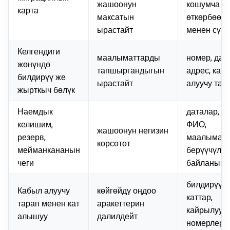
жашоонун
кошумча
карта
максатын
өткөрбөө
ырастайт
менен сүрө
Келгендиги
маалыматтарды
номер, дата
жөнүндө
тапшыргандыгын
адрес, каб
билдирүү же
ырастайт
алуучу тар
жырткыч бөлүк
Наемдык
даталар, ад
келишим,
ФИО,
жашоонун негизин
резерв,
маалымат
көрсөтөт
мейманкананын
берүүчүлө
чеги
байланыш
билдирүүлө
Кабыл алуучу
көйгөйдү оңдоо
каттар,
тарап менен кат
аракеттерин
кайрылуу
алышуу
далилдейт
номерлери