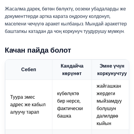
Жасалма дарек, бөтөн бөлүктү, оозеки убадаларды же
документтерди артка карата оңдоону колдонуп,
маселени чечүүгө аракет кылбаңыз. Мындай аракеттер
баштапкы катадан да чоң коркунуч туудурушу мүмкүн.
Качан пайда болот
Кандайча
Эмне үчүн
Себеп
көрүнөт
коркунучтуу
жайгашкан
күбөлүктө
жердеги
Туура эмес
бир нерсе,
мыйзамдуу
адрес же кабыл
фактически
болушун
алуучу тарап
башка
далилдөө
кыйын