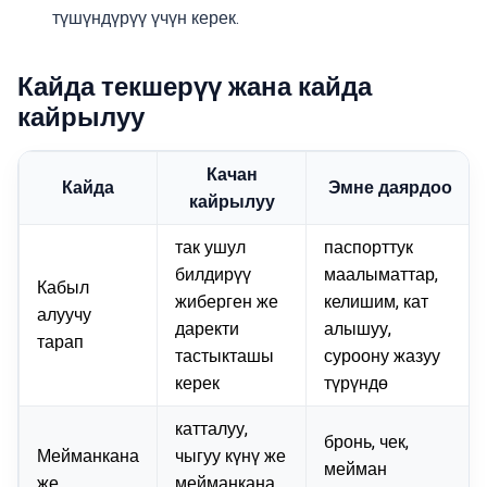
түшүндүрүү үчүн керек.
Кайда текшерүү жана кайда
кайрылуу
Качан
Кайда
Эмне даярдоо
кайрылуу
так ушул
паспорттук
билдирүү
маалыматтар,
Кабыл
жиберген же
келишим, кат
алуучу
даректи
алышуу,
тарап
тастыкташы
суроону жазуу
керек
түрүндө
катталуу,
бронь, чек,
Мейманкана
чыгуу күнү же
мейман
же
мейманкана