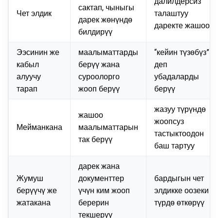
далилдерсиз
сактап, чыныгы
Чет элдик
талаштуу
дарек жөнүндө
даректе жашоо
билдирүү
Ээсинин же
маалыматтарды
“кейин түзөбүз”
кабыл
берүү жана
деп
алуучу
суроолорго
убадаларды
тарап
жооп берүү
берүү
жазуу түрүндө
жашоо
жоопсуз
Мейманкана
маалыматтарын
тастыктоодон
так берүү
баш тартуу
дарек жана
Жумуш
документтер
бардыгын чет
берүүчү же
үчүн ким жооп
элдикке оозеки
жатакана
берерин
түрдө өткөрүү
текшерүү