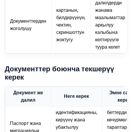
далилдерди
картанын,
жанама
билдирүүнүн,
маалыматтар
Документтердин
чектин,
аркылуу
жоголушу
скриншоттун
калыбына
жоктугу
келтирүүгө
туура келет
Документтер боюнча текшерүү
керек
Документ же
Эмне сак
Неге керек
далил
керек
идентификацияны,
беттердин
кирүүнү жана
көчүрмөлөр
Паспорт жана
убактылуу
тараптарга
миграциялык