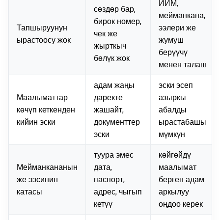
ИИМ,
сөздөр бар,
мейманкана,
бирок номер,
Тапшыруунун
ээлери же
чек же
ырастоосу жок
жумуш
жырткыч
берүүчү
бөлүк жок
менен талаш
адам жаңы
эски эсеп
Маалыматтар
даректе
азыркы
көчүп кеткенден
жашайт,
абалды
кийин эски
документтер
ырастабашы
эски
мүмкүн
туура эмес
көйгөйдү
Мейманкананын
дата,
маалымат
же ээсинин
паспорт,
берген адам
катасы
адрес, чыгып
аркылуу
кетүү
оңдоо керек