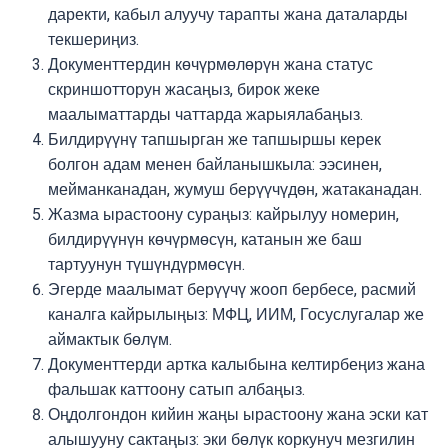
даректи, кабыл алуучу тарапты жана даталарды
текшериңиз.
Документтердин көчүрмөлөрүн жана статус
скриншотторун жасаңыз, бирок жеке
маалыматтарды чаттарда жарыялабаңыз.
Билдирүүнү тапшырган же тапшыршы керек
болгон адам менен байланышкыла: ээсинен,
мейманканадан, жумуш берүүчүдөн, жатаканадан.
Жазма ырастоону сураңыз: кайрылуу номерин,
билдирүүнүн көчүрмөсүн, катанын же баш
тартуунун түшүндүрмөсүн.
Эгерде маалымат берүүчү жооп бербесе, расмий
каналга кайрылыңыз: МФЦ, ИИМ, Госуслугалар же
аймактык бөлүм.
Документтерди артка калыбына келтирбеңиз жана
фальшак каттоону сатып албаңыз.
Оңдолгондон кийин жаңы ырастоону жана эски кат
алышууну сактаңыз: эки бөлүк коркунуч мезгилин