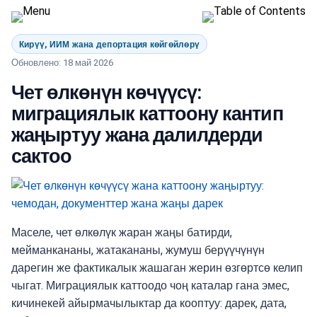
Кирүү, ИИМ жана депортация көйгөйлөрү
Обновлено: 18 май 2026
Чет өлкөнүн көчүүсү:
миграциялык каттоону кантип
жаңыртуу жана далилдерди
сактоо
Маселе, чет өлкөлүк жаран жаңы батирди,
мейманкананы, жатакананы, жумуш берүүчүнүн
дарегин же фактикалык жашаган жерин өзгөртсө келип
чыгат. Миграциялык каттоодо чоң каталар гана эмес,
кичинекей айырмачылыктар да кооптуу: дарек, дата,