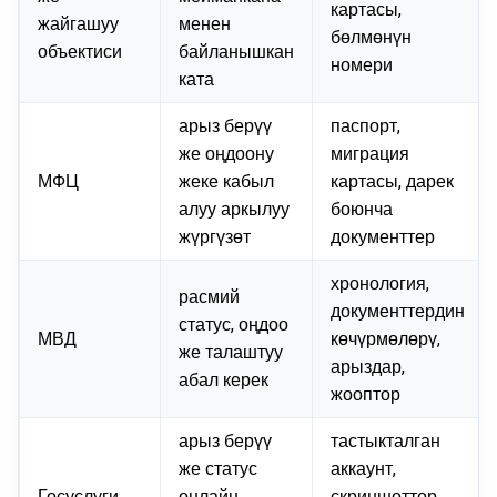
картасы,
жайгашуу
менен
бөлмөнүн
объектиси
байланышкан
номери
ката
арыз берүү
паспорт,
же оңдоону
миграция
МФЦ
жеке кабыл
картасы, дарек
алуу аркылуу
боюнча
жүргүзөт
документтер
хронология,
расмий
документтердин
статус, оңдоо
МВД
көчүрмөлөрү,
же талаштуу
арыздар,
абал керек
жооптор
арыз берүү
тастыкталган
же статус
аккаунт,
Госуслуги
онлайн
скриншоттор,