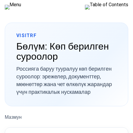
VISITRF
Бөлүм: Көп берилген
суроолор
Россияга баруу тууралуу көп берилген
суроолор: эрежелер, документтер,
мөөнөттөр жана чет өлкөлүк жарандар
үчүн практикалык нускамалар
Мазмун