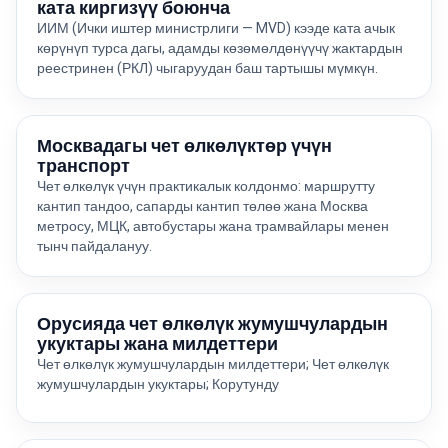
ката киргизүү боюнча
ИИМ (Ички иштер министрлиги — MVD) кээде ката ачык
көрүнүп турса дагы, адамды көзөмөлдөнүүчү жактардын
реестринен (РКЛ) чыгаруудан баш тартышы мүмкүн.
Москвадагы чет өлкөлүктөр үчүн
транспорт
Чет өлкөлүк үчүн практикалык колдонмо: маршрутту
кантип тандоо, сапарды кантип төлөө жана Москва
метросу, МЦК, автобустары жана трамвайлары менен
тынч пайдалануу.
Орусияда чет өлкөлүк жумушчулардын
укуктары жана милдеттери
Чет өлкөлүк жумушчулардын милдеттери; Чет өлкөлүк
жумушчулардын укуктары; Корутунду