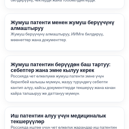
билдирүүнү, чектерди жана тобокелдиктерди.
Жумуш патенти менен жумуш берүүчүнү
алмаштыруу
Жумуш берүүчүнү алмаштыруу, ИИМге билдирүү,
мөөнөттөр жана документтер.
Жумуш патентин берүүдөн баш тартуу:
себептер жана эмне кылуу керек
Россияда чет өлкөлүккө жумуш патенти эмне үчүн
берилбей калышы мүмкүн, жазуу түрүндөгү себепти
кантип алуу, кайсы документтерди текшерүү жана качан
кайра тапшыруу же даттануу мүмкүн.
Иш патентин алуу үчүн медициналык
текшерүүлөр
Россияда иштөө үчүн чет өлкөлүк жарандар иш патентин