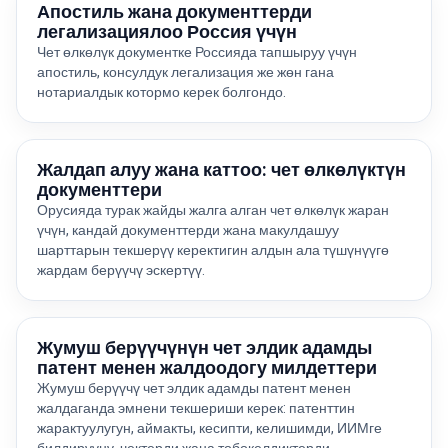
Апостиль жана документтерди
легализациялоо Россия үчүн
Чет өлкөлүк документке Россияда тапшыруу үчүн
апостиль, консулдук легализация же жөн гана
нотариалдык котормо керек болгондо.
Жалдап алуу жана каттоо: чет өлкөлүктүн
документтери
Орусияда турак жайды жалга алган чет өлкөлүк жаран
үчүн, кандай документтерди жана макулдашуу
шарттарын текшерүү керектигин алдын ала түшүнүүгө
жардам берүүчү эскертүү.
Жумуш берүүчүнүн чет элдик адамды
патент менен жалдоодогу милдеттери
Жумуш берүүчү чет элдик адамды патент менен
жалдаганда эмнени текшериши керек: патенттин
жарактуулугун, аймакты, кесипти, келишимди, ИИМге