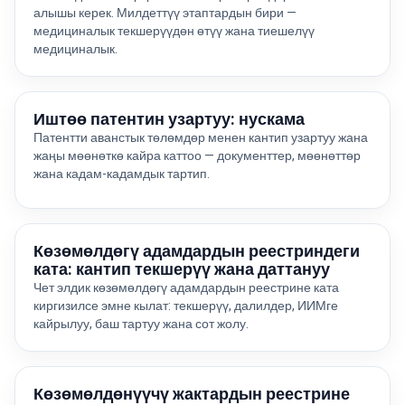
алышы керек. Милдеттүү этаптардын бири —
медициналык текшерүүдөн өтүү жана тиешелүү
медициналык.
Иштөө патентин узартуу: нускама
Патентти аванстык төлөмдөр менен кантип узартуу жана
жаңы мөөнөткө кайра каттоо — документтер, мөөнөттөр
жана кадам-кадамдык тартип.
Көзөмөлдөгү адамдардын реестриндеги
ката: кантип текшерүү жана даттануу
Чет элдик көзөмөлдөгү адамдардын реестрине ката
киргизилсе эмне кылат: текшерүү, далилдер, ИИМге
кайрылуу, баш тартуу жана сот жолу.
Көзөмөлдөнүүчү жактардын реестрине