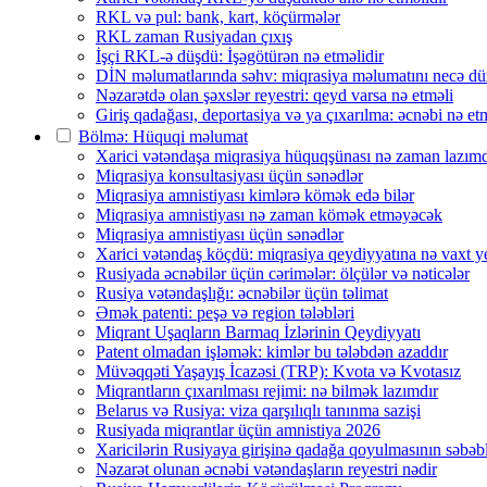
RKL və pul: bank, kart, köçürmələr
RKL zaman Rusiyadan çıxış
İşçi RKL-ə düşdü: İşəgötürən nə etməlidir
DİN məlumatlarında səhv: miqrasiya məlumatını necə d
Nəzarətdə olan şəxslər reyestri: qeyd varsa nə etməli
Giriş qadağası, deportasiya və ya çıxarılma: əcnəbi nə etm
Bölmə: Hüquqi məlumat
Xarici vətəndaşa miqrasiya hüquqşünası nə zaman lazımd
Miqrasiya konsultasiyası üçün sənədlər
Miqrasiya amnistiyası kimlərə kömək edə bilər
Miqrasiya amnistiyası nə zaman kömək etməyəcək
Miqrasiya amnistiyası üçün sənədlər
Xarici vətəndaş köçdü: miqrasiya qeydiyyatına nə vaxt 
Rusiyada əcnəbilər üçün cərimələr: ölçülər və nəticələr
Rusiya vətəndaşlığı: əcnəbilər üçün təlimat
Əmək patenti: peşə və region tələbləri
Miqrant Uşaqların Barmaq İzlərinin Qeydiyyatı
Patent olmadan işləmək: kimlər bu tələbdən azaddır
Müvəqqəti Yaşayış İcazəsi (TRP): Kvota və Kvotasız
Miqrantların çıxarılması rejimi: nə bilmək lazımdır
Belarus və Rusiya: viza qarşılıqlı tanınma sazişi
Rusiyada miqrantlar üçün amnistiya 2026
Xaricilərin Rusiyaya girişinə qadağa qoyulmasının səbəbl
Nəzarət olunan əcnəbi vətəndaşların reyestri nədir