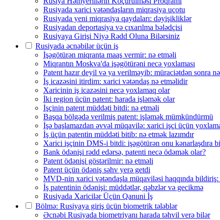
Rusiya Həmyerlilərin Köçürülməsi Proqramı
Rusiyada xarici vətəndaşların miqrasiya uçotu
Rusiyada yeni miqrasiya qaydaları: dəyişikliklər
Rusiyadan deportasiya və çıxarılma bələdçisi
Rusiyaya Girişi Niyə Rədd Oluna Bilərsiniz
Rusiyada əcnəbilər üçün iş
İşəgötürən miqranta maaş vermir: nə etməli
Miqrantın Moskva'da işəgötürəni necə yoxlaması
Patent hazır deyil və ya verilməyib: müraciətdən sonra nə
İş icazəsini itirdim: xarici vətəndaş nə etməlidir
Xaricinin iş icazəsini necə yoxlamaq olar
İki region üçün patent: harada işləmək olar
İşçinin patent müddəti bitdi: nə etməli
Başqa bölgədə verilmiş patent: işləmək mümkündürmü
İşə başlamazdan əvvəl müqavilə: xarici işçi üçün yoxlama
İş üçün patentin müddəti bitib: nə etmək lazımdır
Xarici işçinin DMS-i bitdi: işəgötürən onu kənarlaşdıra bi
Bank ödənişi rədd edərsə, patenti necə ödəmək olar?
Patent ödənişi göstərilmir: nə etməli
Patent üçün ödəniş səhv yerə getdi
MVD-nin xarici vətəndaşla müqaviləsi haqqında bildiriş:
İş patentinin ödənişi: müddətlər, qəbzlər və gecikmə
Rusiyada Xaricilər Üçün Qanuni İş
Bölmə: Rusiyaya giriş üçün biometrik tələblər
Əcnəbi Rusiyada biometriyanı harada təhvil verə bilər