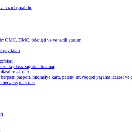
ə hazırlaşmalıdır
dir: OMC, DMC, ödənişli və ya təcili yardım
t qaydaları
ifələri
k və faydasız sığorta almamaq
miləşdirmək olar
 bərpası: pasport, miqrasiya kartı, patent, müvəqqəti yaşama icazəsi və
və necə keçmək olar
ri
t