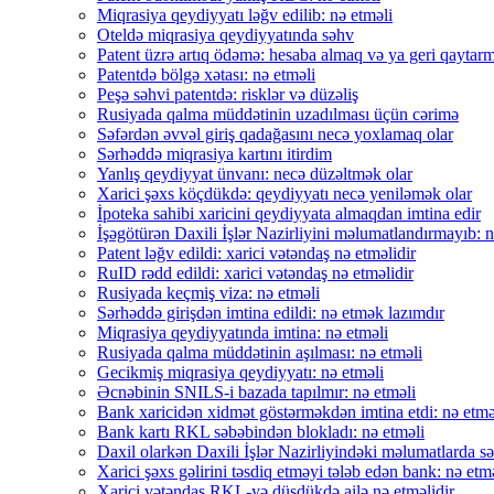
Miqrasiya qeydiyyatı ləğv edilib: nə etməli
Oteldə miqrasiya qeydiyyatında səhv
Patent üzrə artıq ödəmə: hesaba almaq və ya geri qaytar
Patentdə bölgə xətası: nə etməli
Peşə səhvi patentdə: risklər və düzəliş
Rusiyada qalma müddətinin uzadılması üçün cərimə
Səfərdən əvvəl giriş qadağasını necə yoxlamaq olar
Sərhəddə miqrasiya kartını itirdim
Yanlış qeydiyyat ünvanı: necə düzəltmək olar
Xarici şəxs köçdükdə: qeydiyyatı necə yeniləmək olar
İpoteka sahibi xaricini qeydiyyata almaqdan imtina edir
İşəgötürən Daxili İşlər Nazirliyini məlumatlandırmayıb: n
Patent ləğv edildi: xarici vətəndaş nə etməlidir
RuID rədd edildi: xarici vətəndaş nə etməlidir
Rusiyada keçmiş viza: nə etməli
Sərhəddə girişdən imtina edildi: nə etmək lazımdır
Miqrasiya qeydiyyatında imtina: nə etməli
Rusiyada qalma müddətinin aşılması: nə etməli
Gecikmiş miqrasiya qeydiyyatı: nə etməli
Əcnəbinin SNILS-i bazada tapılmır: nə etməli
Bank xaricidən xidmət göstərməkdən imtina etdi: nə etmə
Bank kartı RKL səbəbindən blokladı: nə etməli
Daxil olarkən Daxili İşlər Nazirliyindəki məlumatlarda sə
Xarici şəxs gəlirini təsdiq etməyi tələb edən bank: nə etm
Xarici vətəndaş RKL-yə düşdükdə ailə nə etməlidir