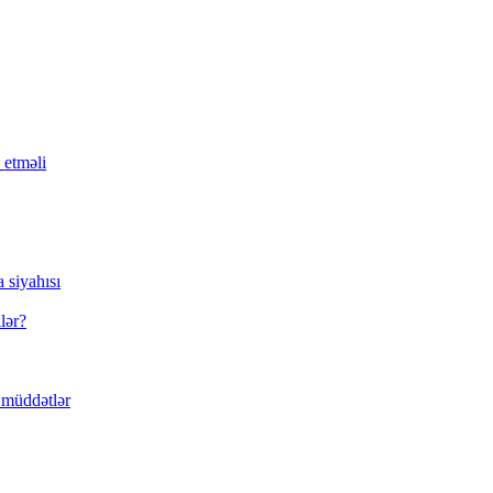
 etməli
 siyahısı
lər?
 müddətlər